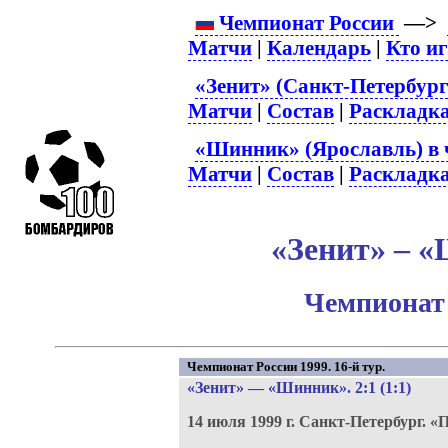
Чемпионат России
—>
Матчи
|
Календарь
|
Кто и
«Зенит» (Санкт-Петербург
Матчи
|
Состав
|
Раскладк
«Шинник» (Ярославль) в 
Матчи
|
Состав
|
Раскладк
«Зенит» – «
Чемпионат 
Чемпионат России 1999. 16-й тур.
«Зенит»
—
«Шинник»
. 2:1 (1:1)
14 июля 1999 г.
Санкт-Петербург.
«П