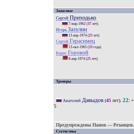
Запасные
Приходько
Сергей
7-мар-1962
(
37
лет).
Зазулин
Игорь
13-апр-1974
(
25
лет).
Герасимец
Сергей
13-окт-1965
(
33
года).
Горовой
Борис
8-апр-1974
(
25
лет).
Тренеры
Давыдов
22
(
45
лет).
: +
Анатолий
5
Предупреждены Панов — Резанцев.
Статистика