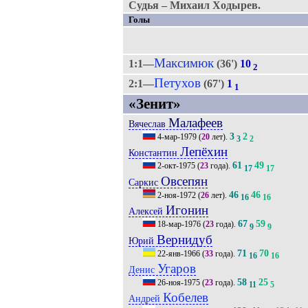
Судья – Михаил Ходырев.
Голы
Максимюк
1:1—
(36')
10
2
Петухов
2:1—
(67')
1
1
«Зенит»
Малафеев
Вячеслав
3
2
4-мар-1979
(
20
лет).
3
2
Лепёхин
Константин
61
49
2-окт-1975
(
23
года).
17
17
Овсепян
Саркис
46
46
2-ноя-1972
(
26
лет).
16
16
Игонин
Алексей
67
59
18-мар-1976
(
23
года).
9
9
Вернидуб
Юрий
71
70
22-янв-1966
(
33
года).
16
16
Угаров
Денис
58
25
26-ноя-1975
(
23
года).
11
5
Кобелев
Андрей