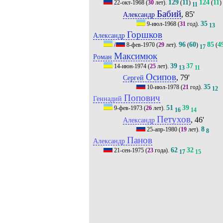
129
11
124
11
22-окт-1968
(
30
лет).
(
)
(
)
11
Бабий
, 85'
Александр
35
9-июл-1968
(
31
год).
13
Горшков
Александр
96
60
85
4
/
8-фев-1970
(
29
лет).
(
)
(
17
Максимюк
Роман
39
37
14-июн-1974
(
25
лет).
13
11
Осипов
, 79'
Сергей
35
10-июл-1978
(
21
год).
12
Попович
Геннадий
51
39
9-фев-1973
(
26
лет).
16
14
Петухов
, 46'
Александр
8
25-апр-1980
(
19
лет).
8
Панов
Александр
62
32
21-сен-1975
(
23
года).
17
15