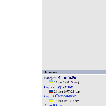
Запасные
Воробьёв
Валерий
14-янв-1970
(
29
лет).
Бурченков
Сергей
24-июл-1977
(
21
год).
Симоненко
Сергей
12-июн-1981
(
18
лет).
Сапуга
Андрей