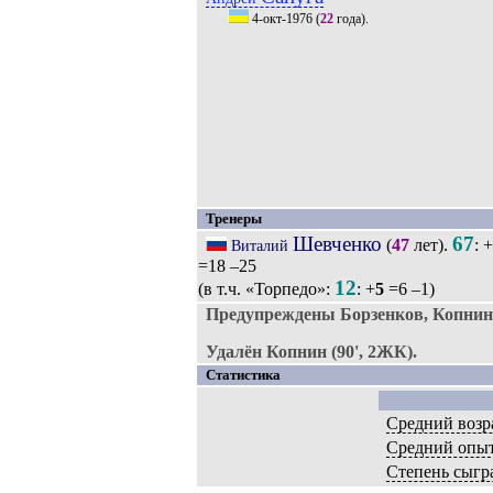
4-окт-1976
(
22
года).
Тренеры
Шевченко
67
(
47
лет).
: +
Виталий
=18 –25
12
(в т.ч. «Торпедо»:
: +
5
=6 –1)
Предупреждены Борзенков, Копнин
Удалён Копнин (90', 2ЖК).
Статистика
Средний возр
Средний опы
Степень сыгр