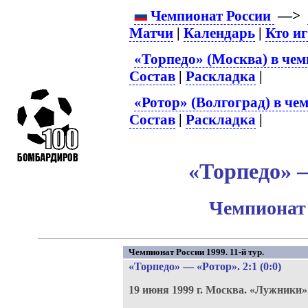
Чемпионат России
—>
Матчи
|
Календарь
|
Кто и
«Торпедо» (Москва) в чем
Состав
|
Раскладка
|
«Ротор» (Волгоград) в че
Состав
|
Раскладка
|
«Торпедо» –
Чемпионат 
Чемпионат России 1999. 11-й тур.
«Торпедо»
—
«Ротор»
. 2:1 (0:0)
19 июня 1999 г.
Москва.
«Лужники»