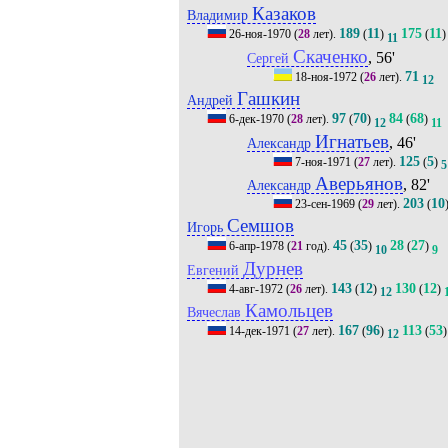
Казаков
Владимир
189
11
175
11
26-ноя-1970
(
28
лет).
(
)
(
)
11
Скаченко
, 56'
Сергей
71
18-ноя-1972
(
26
лет).
12
Гашкин
Андрей
97
70
84
68
6-дек-1970
(
28
лет).
(
)
(
)
12
11
Игнатьев
, 46'
Александр
125
5
7-ноя-1971
(
27
лет).
(
)
5
Аверьянов
, 82'
Александр
203
10
23-сен-1969
(
29
лет).
(
Семшов
Игорь
45
35
28
27
6-апр-1978
(
21
год).
(
)
(
)
10
9
Дурнев
Евгений
143
12
130
12
4-авг-1972
(
26
лет).
(
)
(
)
12
Камольцев
Вячеслав
167
96
113
53
14-дек-1971
(
27
лет).
(
)
(
)
12