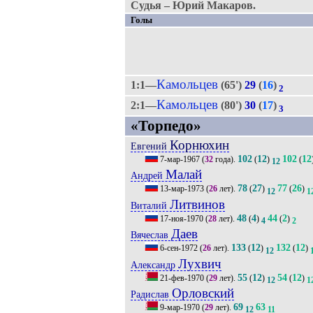
Судья – Юрий Макаров.
Голы
Камольцев
1:1—
(65')
29
(
16
)
2
Камольцев
2:1—
(80')
30
(
17
)
3
«Торпедо»
Корнюхин
Евгений
102
12
102
12
7-мар-1967
(
32
года).
(
)
(
12
Малай
Андрей
78
27
77
26
13-мар-1973
(
26
лет).
(
)
(
)
12
1
Литвинов
Виталий
48
4
44
2
17-ноя-1970
(
28
лет).
(
)
(
)
4
2
Даев
Вячеслав
133
12
132
12
6-сен-1972
(
26
лет).
(
)
(
)
12
Лухвич
Александр
55
12
54
12
21-фев-1970
(
29
лет).
(
)
(
)
12
1
Орловский
Радислав
69
63
9-мар-1970
(
29
лет).
12
11