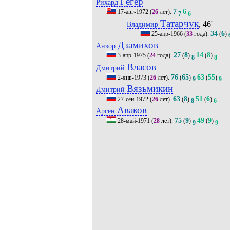
Гёгер
Рихард
7
6
17-авг-1972
(
26
лет).
7
6
Татарчук
, 46'
Владимир
34
6
25-апр-1966
(
33
года).
(
)
Дзамихов
Анзор
27
8
14
8
3-апр-1975
(
24
года).
(
)
(
)
8
8
Власов
Дмитрий
76
65
63
55
2-янв-1973
(
26
лет).
(
)
(
)
9
9
Вязьмикин
Дмитрий
63
8
51
6
27-сен-1972
(
26
лет).
(
)
(
)
8
6
Аваков
Арсен
75
9
49
9
28-май-1971
(
28
лет).
(
)
(
)
9
9