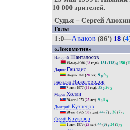
10 000 зрителей.
Судья – Сергей Анохин
Голы
Аваков
1:0—
(86')
18
(
4
«Локомотив»
Шанталосов
Валерий
151
118
150
1
15-мар-1966
(
33
года).
(
)
(
9
Гвилдис
Дарюс
9
9
26-дек-1970
(
28
лет).
9
9
Нижегородов
Геннадий
35
26
7-июн-1977
(
21
год).
6
5
Холли
Марек
9
9
20-авг-1973
(
25
лет).
9
9
Кузнецов
Дмитрий
44
7
36
7
28-авг-1965
(
33
года).
(
)
(
)
7
7
Круковец
Сергей
44
9
34
9
1-июл-1973
(
25
лет).
(
)
(
)
9
9