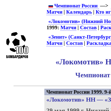
Чемпионат России
—>
Матчи
|
Календарь
|
Кто и
«Локомотив» (Нижний Нов
1999:
Матчи
|
Состав
|
Рас
«Зенит» (Санкт-Петербург
Матчи
|
Состав
|
Раскладк
«Локомотив» НН
Чемпионат 
Чемпионат России 1999. 9-й
«Локомотив» НН
—
«З
29 мая 1999 г.
Нижний 