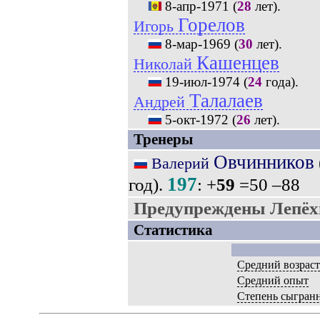
8-апр-1971
(
28
лет).
Горелов
Игорь
8-мар-1969
(
30
лет).
Кашенцев
Николай
19-июл-1974
(
24
года).
Талалаев
Андрей
5-окт-1972
(
26
лет).
Тренеры
Овчинников
Валерий
197
год).
: +
59
=50 –88
Предупреждены Лепёхи
Статистика
Средний возраст
Средний опыт
Степень сыгран