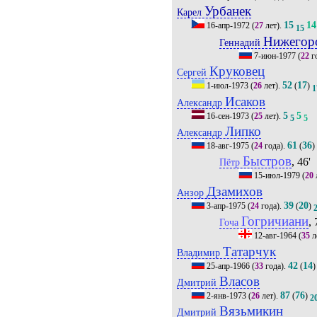
Урбанек
Карел
15
14
16-апр-1972
(
27
лет).
15
Нижегор
Геннадий
7-июн-1977
(
22
г
Круковец
Сергей
52
17
1-июл-1973
(
26
лет).
(
)
1
Исаков
Александр
5
5
16-сен-1973
(
25
лет).
5
5
Липко
Александр
61
36
18-авг-1975
(
24
года).
(
)
Быстров
, 46'
Пётр
15-июл-1979
(
20
Дзамихов
Анзор
39
20
3-апр-1975
(
24
года).
(
)
Гогричиани
, 
Гоча
12-авг-1964
(
35
л
Татарчук
Владимир
42
14
25-апр-1966
(
33
года).
(
)
Власов
Дмитрий
87
76
2-янв-1973
(
26
лет).
(
)
2
Вязьмикин
Дмитрий