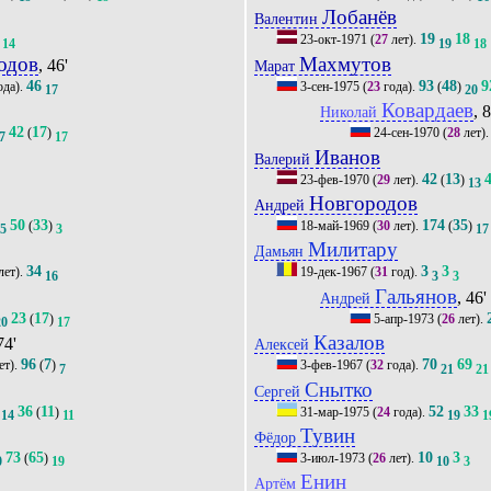
Лобанёв
Валентин
19
18
23-окт-1971
(
27
лет).
14
19
18
одов
Махмутов
, 46'
Марат
46
93
48
9
ода).
3-сен-1975
(
23
года).
(
)
17
20
Ковардаев
, 
Николай
42
17
(
)
24-сен-1970
(
28
лет)
7
17
Иванов
Валерий
42
13
23-фев-1970
(
29
лет).
(
)
13
Новгородов
Андрей
50
33
174
35
(
)
18-май-1969
(
30
лет).
(
)
5
3
17
Милитару
Дамьян
34
3
3
лет).
19-дек-1967
(
31
год).
16
3
3
Гальянов
, 46'
Андрей
23
17
(
)
5-апр-1973
(
26
лет).
20
17
Казалов
74'
Алексей
96
7
70
69
ет).
(
)
3-фев-1967
(
32
года).
7
21
21
Снытко
Сергей
36
11
52
33
(
)
31-мар-1975
(
24
года).
14
11
19
1
Тувин
Фёдор
73
65
10
3
(
)
3-июл-1973
(
26
лет).
0
19
10
3
Енин
Артём