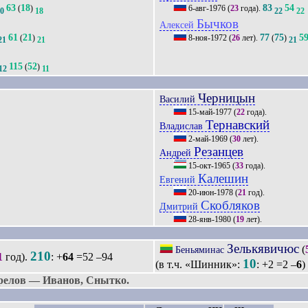
63
18
83
54
(
)
6-авг-1976
(
23
года).
20
18
22
22
Бычков
Алексей
61
21
77
75
5
(
)
8-ноя-1972
(
26
лет).
(
)
21
21
21
115
52
(
)
12
11
Черницын
Василий
15-май-1977
(
22
года).
Тернавский
Владислав
2-май-1969
(
30
лет).
Резанцев
Андрей
15-окт-1965
(
33
года).
Калешин
Евгений
20-июн-1978
(
21
год).
Скобляков
Дмитрий
28-янв-1980
(
19
лет).
Зелькявичюс
(
Беньяминас
210
1
год).
: +
64
=52 –94
10
(в т.ч. «Шинник»:
: +2 =2 –
6
)
релов — Иванов, Снытко.