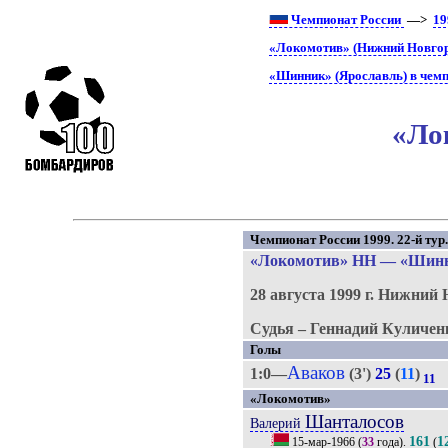
Чемпионат России
—>
19
«Локомотив» (Нижний Новгор
«Шинник» (Ярославль) в чемп
«Ло
Чемпионат России 1999. 22-й тур
«Локомотив» НН
—
«Шин
28 августа 1999 г.
Нижний 
Судья – Геннадий Куличен
Голы
Аваков
1:0—
(3')
25
(
11
)
11
«Локомотив»
Шанталосов
Валерий
161
1
15-мар-1966
(
33
года).
(