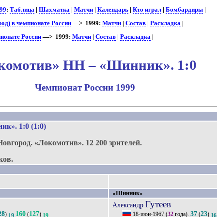
99
:
Таблица
|
Шахматка
|
Матчи
|
Календарь
|
Кто играл
|
Бомбардиры
|
од) в чемпионате России
—> 1999:
Матчи
|
Состав
|
Раскладка
|
ионате России
—> 1999:
Матчи
|
Состав
|
Раскладка
|
комотив» НН – «Шинник». 1:0
Чемпионат России 1999
.
ник»
. 1:0 (1:0)
Новгород.
«Локомотив».
12 200 зрителей.
ков.
«Шинник»
Гутеев
Александр
28
160
127
37
23
)
(
)
18-июн-1967
(
32
года).
(
)
19
19
16