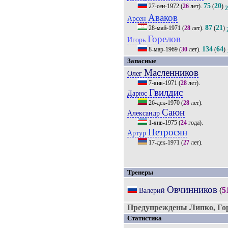
75
20
27-сен-1972
(
26
лет).
(
)
Аваков
Арсен
87
21
28-май-1971
(
28
лет).
(
)
Горелов
Игорь
134
64
8-мар-1969
(
30
лет).
(
)
Запасные
Масленников
Олег
7-янв-1971
(
28
лет).
Гвилдис
Дарюс
26-дек-1970
(
28
лет).
Саюн
Александр
1-янв-1975
(
24
года).
Петросян
Артур
17-дек-1971
(
27
лет).
Тренеры
Овчинников
(
5
Валерий
Предупреждены Липко, Го
Статистика