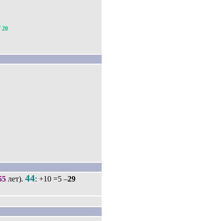
9
20
44
55
лет).
: +10 =5 –
29