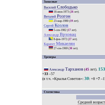
Запасные
Слободько
Василий
18-июн-1973
(
26
лет).
Розгон
Виталий
23-мар-1980
(
19
лет).
Козлов
Сергей
5-сен-1982
(
17
лет).
Врховац
Александр
8-фев-1972
(
27
лет).
Микаелян
Карапет
27-сен-1969
(
30
лет).
Тренеры
Тарханов
15
(
45
лет).
Александр
=
33
–57
30
(в т.ч. «Крылья Советов»:
: +8 =
7
–1
Статистика
Средний возрас