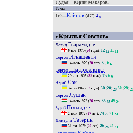
Судья – Юрий Макаров.
Голы
Кайнов
1:0—
(47')
4
4
«Крылья Советов»
Гварамадзе
Давид
12
11
8-ноя-1975
(
24
года).
12
11
Игнашевич
Сергей
6
6
14-июл-1979
(
20
лет).
6
6
Шматоваленко
Сергей
7
6
29-янв-1967
(
32
года).
7
6
Сак
Юрий
30
28
30
28
3-янв-1967
(
32
года).
(
)
(
)
28
2
Лущан
Сергей
65
45
14-июн-1973
(
26
лет).
25
24
Попхадзе
Зураб
74
71
2-июн-1972
(
27
лет).
25
24
Тетерин
Дмитрий
26
21
31-авг-1979
(
20
лет).
26
21
Кайнов
Константин