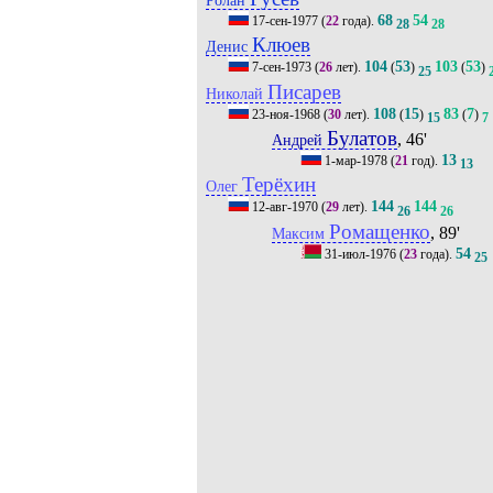
68
54
17-сен-1977
(
22
года).
28
28
Клюев
Денис
104
53
103
53
7-сен-1973
(
26
лет).
(
)
(
)
25
Писарев
Николай
108
15
83
7
23-ноя-1968
(
30
лет).
(
)
(
)
15
7
Булатов
, 46'
Андрей
13
1-мар-1978
(
21
год).
13
Терёхин
Олег
144
144
12-авг-1970
(
29
лет).
26
26
Ромащенко
, 89'
Максим
54
31-июл-1976
(
23
года).
25