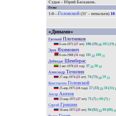
Судья – Юрий Баскаков.
Голы
Головской
1:0—
(31' – пенальти)
10
«Динамо»
Плотников
Евгений
106
19
105
19
6-сен-1972
(
27
лет).
(
)
(
)
19
Яхимович
Эрик
111
108
6-сен-1968
(
31
год).
22
21
Шемберас
Дейвидас
37
30
2-авг-1978
(
21
год).
23
19
Точилин
Александр
74
73
59
27-апр-1974
(
25
лет).
(
)
24
23
Головской
Константин
57
33
50
31
25-апр-1975
(
24
года).
(
)
(
)
23
Аюпов
Ансар
71
7
60
7
23-мар-1972
(
27
лет).
(
)
(
)
7
7
Гришин
Сергей
94
92
89
88
18-ноя-1973
(
25
лет).
(
)
(
)
22
1
Гусев
Ролан