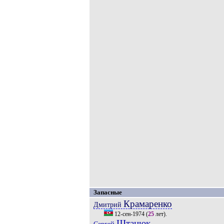
Запасные
Крамаренко
Дмитрий
12-сен-1974
(
25
лет).
Штанюк