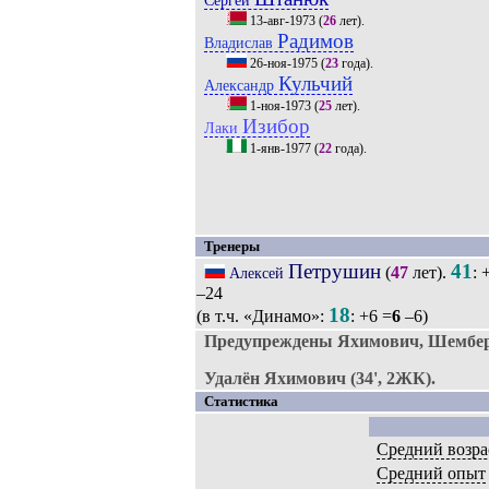
Сергей
13-авг-1973
(
26
лет).
Радимов
Владислав
26-ноя-1975
(
23
года).
Кульчий
Александр
1-ноя-1973
(
25
лет).
Изибор
Лаки
1-янв-1977
(
22
года).
Тренеры
Петрушин
41
(
47
лет).
: 
Алексей
–24
18
(в т.ч. «Динамо»:
: +6 =
6
–6)
Предупреждены Яхимович, Шембер
Удалён Яхимович (34', 2ЖК).
Статистика
Средний возра
Средний опыт