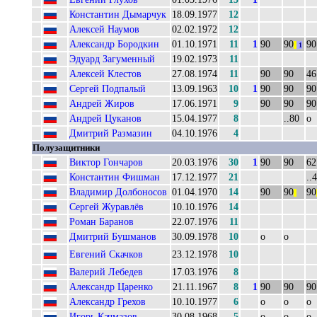
Константин Дымарчук
18.09.1977
12
Алексей Наумов
02.02.1972
12
Александр Бородкин
01.10.1971
11
1
90
90
90
||
1
Эдуард Загуменный
19.02.1973
11
Алексей Клестов
27.08.1974
11
90
90
46
Сергей Подпалый
13.09.1963
10
1
90
90
90
Андрей Жиров
17.06.1971
9
90
90
90
Андрей Цуканов
15.04.1977
8
..80
о
Дмитрий Размазин
04.10.1976
4
Полузащитники
Виктор Гончаров
20.03.1976
30
1
90
90
62
Константин Фишман
17.12.1977
21
..
Владимир Долбоносов
01.04.1970
14
90
90
90
||
Сергей Журавлёв
10.10.1976
14
Роман Баранов
22.07.1976
11
Дмитрий Бушманов
30.09.1978
10
о
о
Евгений Скачков
23.12.1978
10
Валерий Лебедев
17.03.1976
8
Александр Царенко
21.11.1967
8
1
90
90
90
Александр Грехов
10.10.1977
6
о
о
о
Игорь Качмазов
30.08.1968
5
о
о
о