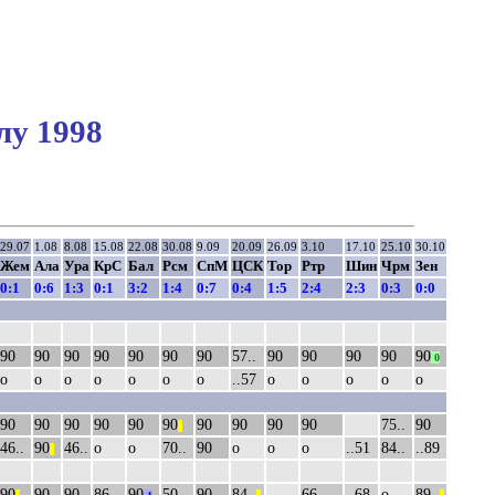
лу 1998
29.07
1.08
8.08
15.08
22.08
30.08
9.09
20.09
26.09
3.10
17.10
25.10
30.10
Жем
Ала
Ура
КрС
Бал
Рсм
СпМ
ЦСК
Тор
Ртр
Шин
Чрм
Зен
0:1
0:6
1:3
0:1
3:2
1:4
0:7
0:4
1:5
2:4
2:3
0:3
0:0
90
90
90
90
90
90
90
57..
90
90
90
90
90
0
о
о
о
о
о
о
о
..57
о
о
о
о
о
90
90
90
90
90
90
90
90
90
90
75..
90
||
46..
90
46..
о
о
70..
90
о
о
о
..51
84..
..89
||
90
90
90
86..
90
50..
90
84..
66..
..68
о
89..