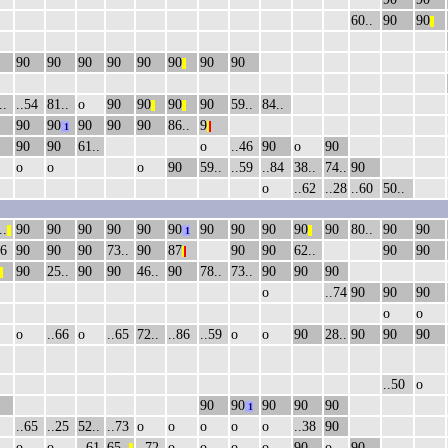
60..
90
90
||
90
90
90
90
90
90
90
90
||
..
..54
81..
о
90
90
90
90
59..
84..
||
||
90
90
90
90
90
86..
9
1
|
|
90
90
61..
о
..46
90
о
90
о
о
о
90
59..
..59
..84
38..
74..
90
о
..62
..28
..60
50..
..
90
90
90
90
90
90
90
90
90
90
90
80..
90
90
||
1
||
46
90
90
90
73..
90
87
90
90
62..
90
90
|
|
90
25..
90
90
46..
90
78..
73..
90
90
90
||
о
..74
90
90
90
о
о
о
..66
о
..65
72..
..86
..59
о
о
90
28..
90
90
90
..50
о
90
90
90
90
90
1
..65
..25
52..
..73
о
о
о
о
о
..38
90
о
о
..61
65..
..72
о
о
о
о
90
о
90