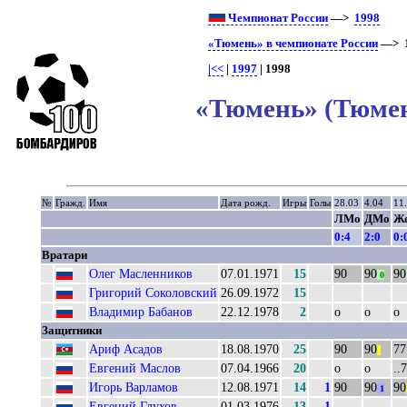
Чемпионат России
—>
1998
«Тюмень» в чемпионате России
—> 
|<<
|
1997
| 1998
«Тюмень» (Тюмен
№
Гражд.
Имя
Дата рожд.
Игры
Голы
28.03
4.04
11
ЛМо
ДМо
Ж
0:4
2:0
0:
Вратари
Олег Масленников
07.01.1971
15
90
90
90
0
Григорий Соколовский
26.09.1972
15
Владимир Бабанов
22.12.1978
2
о
о
о
Защитники
Ариф Асадов
18.08.1970
25
90
90
77
||
Евгений Маслов
07.04.1966
20
о
о
..
Игорь Варламов
12.08.1971
14
1
90
90
90
1
Евгений Глухов
01.03.1976
13
1