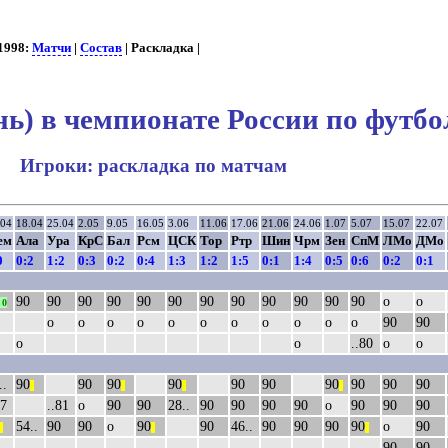
1998:
Матчи
|
Состав
| Раскладка |
ь) в чемпионате России по футбо
Игроки: раскладка по матчам
.04
18.04
25.04
2.05
9.05
16.05
3.06
11.06
17.06
21.06
24.06
1.07
5.07
15.07
22.07
ем
Ала
Ура
КрС
Бал
Рсм
ЦСК
Тор
Ртр
Шин
Чрм
Зен
СпМ
ЛМо
ДМо
0
0:2
1:2
0:3
0:2
0:4
1:3
1:2
1:5
0:1
1:4
0:5
0:6
0:2
0:1
90
90
90
90
90
90
90
90
90
90
90
90
о
о
0
о
о
о
о
о
о
о
о
о
о
о
90
90
о
о
..80
о
о
..
90
90
90
90
90
90
90
90
90
90
||
||
||
||
77
..81
о
90
90
28..
90
90
90
90
о
90
90
90
54..
90
90
о
90
90
46..
90
90
90
90
о
90
||
||
||
90
90