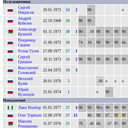
Полузащитники
Сергей
29.01.1973
24
2
90
о
Некрасов
Андрей
22.10.1968
20
90
90
Кобелев
Александр
01.11.1973
20
1
90
..18
90
90
90
90
Кульчий
Владимир
11.06.1972
20
74..
18..
90
90
90
66..
Скоков
Ролан Гусев
17.09.1977
17
1
Сергей
18.11.1973
16
2
90
90
90
90
90
90
Гришин
Константин
25.04.1975
10
3
Головской
Виталий
20.01.1976
5
..68
о
о
о
Кулёв
Юрий
25.01.1974
1
о
90
Кузнецов
Нападающие
Лаки Изибор
01.01.1977
27
4
90
90
90
90
90
90
1
Олег Терёхин
12.08.1970
27
12
46..
90
67..
90
90
||
||
Максим
31.07.1976
25
78..
..46
68..
..67
87..
90
Ромащенко