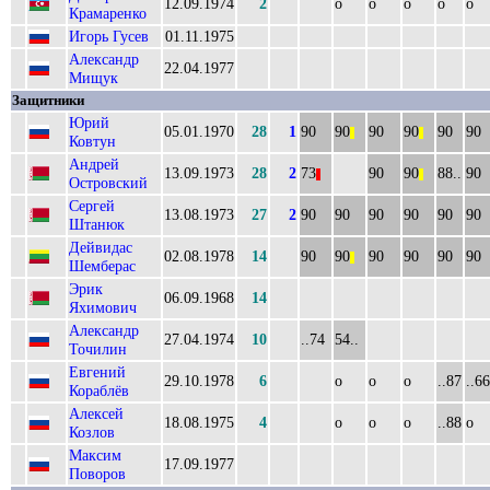
12.09.1974
2
о
о
о
о
о
Крамаренко
Игорь Гусев
01.11.1975
Александр
22.04.1977
Мищук
Защитники
Юрий
05.01.1970
28
1
90
90
90
90
90
90
||
||
Ковтун
Андрей
13.09.1973
28
2
73
90
90
88..
90
||
||
Островский
Сергей
13.08.1973
27
2
90
90
90
90
90
90
Штанюк
Дейвидас
02.08.1978
14
90
90
90
90
90
90
||
Шемберас
Эрик
06.09.1968
14
Яхимович
Александр
27.04.1974
10
..74
54..
Точилин
Евгений
29.10.1978
6
о
о
о
..87
..66
Кораблёв
Алексей
18.08.1975
4
о
о
о
..88
о
Козлов
Максим
17.09.1977
Поворов