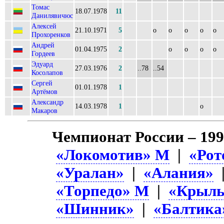
Томас
18.07.1978
11
Данилявичюс
Алексей
21.10.1971
5
о
о
о
о
о
Прохоренков
Андрей
01.04.1975
2
о
о
о
о
Гордеев
Эдуард
27.03.1976
2
..78
..54
Косолапов
Сергей
01.01.1978
1
Артёмов
Александр
14.03.1978
1
о
Макаров
Чемпионат России – 19
«Локомотив» М
|
«Рот
«Уралан»
|
«Алания»
|
«Торпедо» М
|
«Крыль
«Шинник»
|
«Балтика