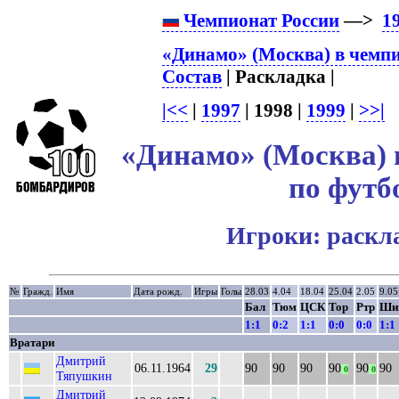
Чемпионат России
—>
1
«Динамо» (Москва) в чемпи
Состав
| Раскладка |
|<<
|
1997
| 1998 |
1999
|
>>|
«Динамо» (Москва) 
по футб
Игроки: раскл
№
Гражд.
Имя
Дата рожд.
Игры
Голы
28.03
4.04
18.04
25.04
2.05
9.05
Бал
Тюм
ЦСК
Тор
Ртр
Ши
1:1
0:2
1:1
0:0
0:0
1:1
Вратари
Дмитрий
06.11.1964
29
90
90
90
90
90
90
0
0
Тяпушкин
Дмитрий