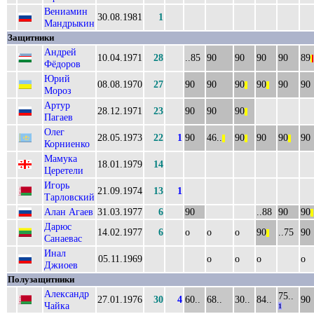
Вениамин
30.08.1981
1
Мандрыкин
Защитники
Андрей
10.04.1971
28
..85
90
90
90
90
89
|
|
Фёдоров
Юрий
08.08.1970
27
90
90
90
90
90
90
||
||
Мороз
Артур
28.12.1971
23
90
90
90
||
Пагаев
Олег
28.05.1973
22
1
90
46..
90
90
90
90
||
||
||
Корниенко
Мамука
18.01.1979
14
Церетели
Игорь
21.09.1974
13
1
Тарловский
Алан Агаев
31.03.1977
6
90
..88
90
90
||
Дарюс
14.02.1977
6
о
о
о
90
..75
90
||
Санаевас
Инал
05.11.1969
о
о
о
о
Джиоев
Полузащитники
Александр
75..
27.01.1976
30
4
60..
68..
30..
84..
90
Чайка
1