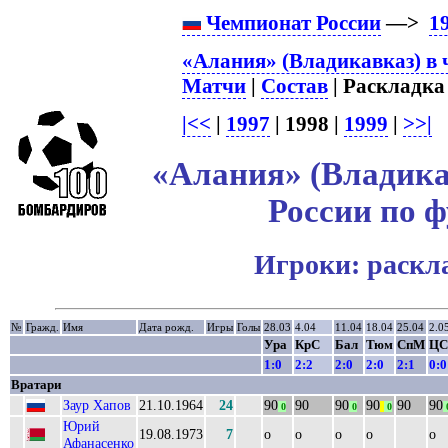
Чемпионат России
—>
1
«Алания» (Владикавказ) в 
Матчи
|
Состав
| Раскладка 
|<<
|
1997
| 1998 |
1999
|
>>|
«Алания» (Владика
России по ф
Игроки: раскл
№
Гражд.
Имя
Дата рожд.
Игры
Голы
28.03
4.04
11.04
18.04
25.04
2.0
Ура
КрС
Бал
Тюм
СпМ
ЦС
1:0
2:2
2:0
2:0
2:1
0:0
Вратари
Заур Хапов
21.10.1964
24
90
90
90
90
90
90
0
0
||
0
Юрий
19.08.1973
7
о
о
о
о
о
Афанасенко