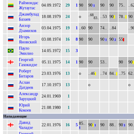
Раймондас
04.09.1972
29
1
90
90
90
90
75..
..6
1
Жутаутас
Джамбулад
..68
18.08.1979
24
о
..53
90
78..
90
||
||
83..
Базаев
Анзор
03.04.1975
19
1
..60
90
74..
..84
..9
Дзамихов
Игорь
03.08.1974
16
8
90
90
90
90
55
1
2
||
Яновский
Пауло
14.05.1972
15
3
Эмилио
Георгий
05.11.1975
14
1
90
90
53..
90
90
||
Гахокидзе
Роберт
23.03.1976
13
о
..46
..74
84..
..75
62.
||
||
Битаров
Аслан
17.10.1973
13
о
о
Датдеев
Александр
24.01.1969
1
Заруцкий
Юрий
21.08.1980
1
Кокоев
Нападающие
Давид
85..
22.01.1976
16
5
90
90
88..
90
90.
||
1
1
Чаладзе
1
Георгий