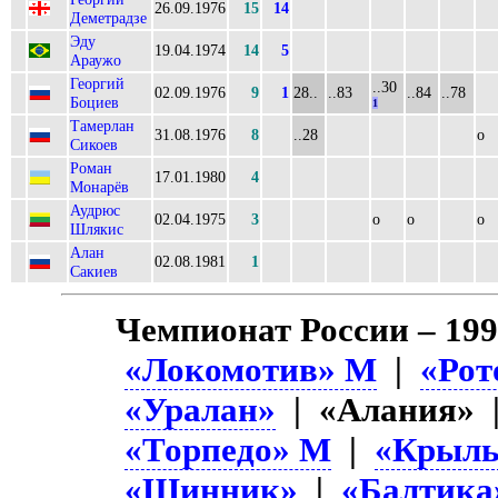
26.09.1976
15
14
Деметрадзе
Эду
19.04.1974
14
5
Араужо
Георгий
..30
02.09.1976
9
1
28..
..83
..84
..78
Боциев
1
Тамерлан
31.08.1976
8
..28
о
Сикоев
Роман
17.01.1980
4
Монарёв
Аудрюс
02.04.1975
3
о
о
о
Шлякис
Алан
02.08.1981
1
Сакиев
Чемпионат России – 19
«Локомотив» М
|
«Рот
«Уралан»
| «Алания»
«Торпедо» М
|
«Крыль
«Шинник»
|
«Балтика