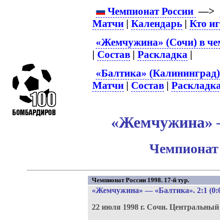
Чемпионат России
—>
Матчи
|
Календарь
|
Кто и
«Жемчужина» (Сочи) в че
|
Состав
|
Раскладка
|
«Балтика» (Калининград)
Матчи
|
Состав
|
Раскладк
«Жемчужина» –
Чемпионат 
Чемпионат России 1998. 17-й тур.
«Жемчужина»
—
«Балтика»
. 2:1 (0:
22 июля 1998 г.
Сочи.
Центральный 