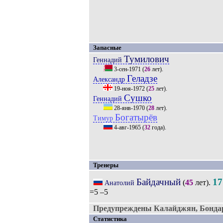
Запасные
Тумилович
Геннадий
3-сен-1971
(
26
лет).
Геладзе
Александр
19-ноя-1972
(
25
лет).
Сушко
Геннадий
28-янв-1970
(
28
лет).
Богатырёв
Тимур
4-авг-1965
(
32
года).
Тренеры
Байдачный
17
(
45
лет).
Анатолий
=5 –5
Предупреждены Калайджян, Бондар
Статистика