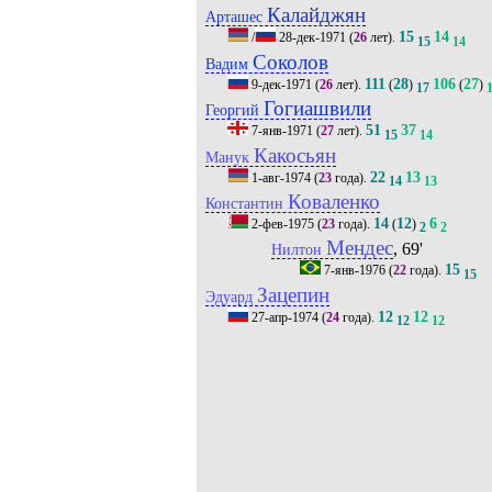
Калайджян
Арташес
15
14
/
28-дек-1971
(
26
лет).
15
14
Соколов
Вадим
111
28
106
27
9-дек-1971
(
26
лет).
(
)
(
)
17
Гогиашвили
Георгий
51
37
7-янв-1971
(
27
лет).
15
14
Какосьян
Манук
22
13
1-авг-1974
(
23
года).
14
13
Коваленко
Константин
14
12
6
2-фев-1975
(
23
года).
(
)
2
2
Мендес
, 69'
Нилтон
15
7-янв-1976
(
22
года).
15
Зацепин
Эдуард
12
12
27-апр-1974
(
24
года).
12
12