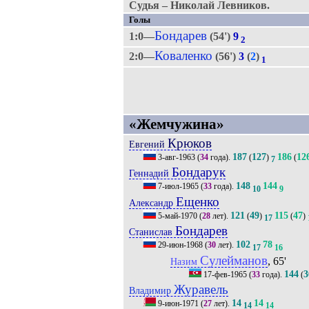
Судья – Николай Левников.
Голы
Бондарев
1:0—
(54')
9
2
Коваленко
2:0—
(56')
3
(
2
)
1
«Жемчужина»
Крюков
Евгений
187
127
186
12
3-авг-1963
(
34
года).
(
)
(
7
Бондарук
Геннадий
148
144
7-июл-1965
(
33
года).
10
9
Ещенко
Александр
121
49
115
47
5-май-1970
(
28
лет).
(
)
(
)
17
Бондарев
Станислав
102
78
29-июн-1968
(
30
лет).
17
16
Сулейманов
, 65'
Назим
144
3
17-фев-1965
(
33
года).
(
Журавель
Владимир
14
14
9-июн-1971
(
27
лет).
14
14