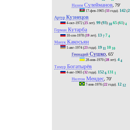
Сулейманов
, 79'
Назим
142
2
17-фев-1965
(
33
года).
(
Кузнецов
Артур
99
93
65
61
4-окт-1972
(
25
лет).
(
)
(
)
10
4
Кутарба
Герман
13
7
10-сен-1978
(
19
лет).
7
4
Какосьян
Манук
19
10
1-авг-1974
(
23
года).
11
10
Сушко
, 65'
Геннадий
4
28-янв-1970
(
28
лет).
4
Богатырёв
Тимур
152
131
4-авг-1965
(
32
года).
6
1
Мендес
, 70'
Нилтон
12
7-янв-1976
(
22
года).
12