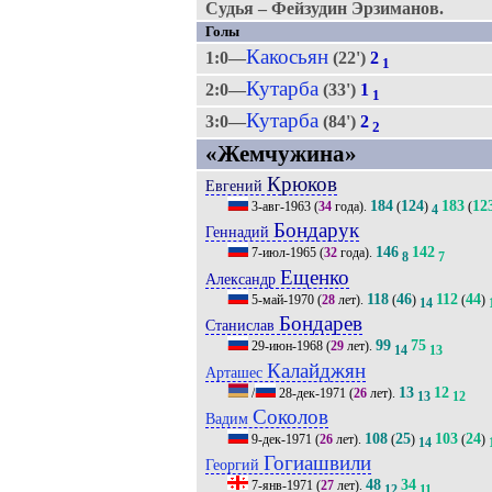
Судья – Фейзудин Эрзиманов.
Голы
Какосьян
1:0—
(22')
2
1
Кутарба
2:0—
(33')
1
1
Кутарба
3:0—
(84')
2
2
«Жемчужина»
Крюков
Евгений
184
124
183
12
3-авг-1963
(
34
года).
(
)
(
4
Бондарук
Геннадий
146
142
7-июл-1965
(
32
года).
8
7
Ещенко
Александр
118
46
112
44
5-май-1970
(
28
лет).
(
)
(
)
14
Бондарев
Станислав
99
75
29-июн-1968
(
29
лет).
14
13
Калайджян
Арташес
13
12
/
28-дек-1971
(
26
лет).
13
12
Соколов
Вадим
108
25
103
24
9-дек-1971
(
26
лет).
(
)
(
)
14
Гогиашвили
Георгий
48
34
7-янв-1971
(
27
лет).
12
11