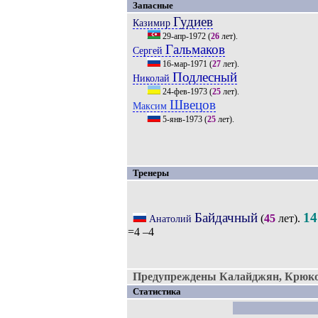
Запасные
Гудиев
Казимир
29-апр-1972
(
26
лет).
Гальмаков
Сергей
16-мар-1971
(
27
лет).
Подлесный
Николай
24-фев-1973
(
25
лет).
Швецов
Максим
5-янв-1973
(
25
лет).
Тренеры
Байдачный
14
(
45
лет).
Анатолий
=4 –4
Предупреждены Калайджян, Крюко
Статистика