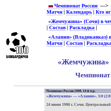
Чемпионат России
—>
Матчи
|
Календарь
|
Кто и
«Жемчужина» (Сочи) в че
|
Состав
|
Раскладка
|
«Алания» (Владикавказ) в
Матчи
|
Состав
|
Раскладк
«Жемчужина» –
Чемпионат 
Чемпионат России 1998. 14-й тур.
«Жемчужина»
—
«Алания»
. 3:0 (2:0
24 июня 1998 г.
Сочи.
Центральный 