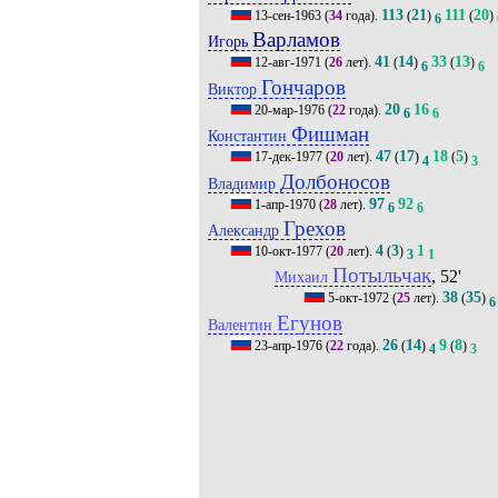
113
21
111
20
13-сен-1963
(
34
года).
(
)
(
)
6
Варламов
Игорь
41
14
33
13
12-авг-1971
(
26
лет).
(
)
(
)
6
6
Гончаров
Виктор
20
16
20-мар-1976
(
22
года).
6
6
Фишман
Константин
47
17
18
5
17-дек-1977
(
20
лет).
(
)
(
)
4
3
Долбоносов
Владимир
97
92
1-апр-1970
(
28
лет).
6
6
Грехов
Александр
4
3
1
10-окт-1977
(
20
лет).
(
)
3
1
Потыльчак
, 52'
Михаил
38
35
5-окт-1972
(
25
лет).
(
)
6
Егунов
Валентин
26
14
9
8
23-апр-1976
(
22
года).
(
)
(
)
4
3