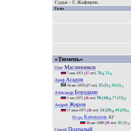
Судья – Г. Жафяров.
Голы
«Тюмень»
Масленников
Олег
76
74
7-янв-1971
(
27
лет).
6
6
Асадов
Ариф
25
5
20
5
18-авг-1970
(
27
лет).
(
)
(
)
5
5
Бородкин
Александр
96
34
77
33
1-окт-1971
(
26
лет).
(
)
(
)
6
6
Жиров
Андрей
54
29
49
29
17-июн-1971
(
26
лет).
(
)
(
)
6
6
Качмазов
, 61'
Игорь
41
1
30-авг-1968
(
29
лет).
(
)
1
Подпалый
Сергей