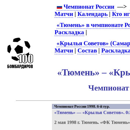
Чемпионат России
—>
Матчи
|
Календарь
|
Кто и
«Тюмень» в чемпионате Р
Раскладка
|
«Крылья Советов» (Самар
Матчи
|
Состав
|
Раскладк
«Тюмень» – «Кры
Чемпионат 
Чемпионат России 1998. 6-й тур.
«Тюмень»
—
«Крылья Советов»
. 0:
2 мая 1998 г.
Тюмень.
«ФК Тюмень»