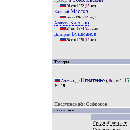
Григорий
26-сен-1972
(
25
лет).
Маслов
Евгений
7-апр-1966
(
32
года).
Клестов
Алексей
27-авг-1974
(
23
года).
Бушманов
Дмитрий
30-сен-1978
(
19
лет).
Тренеры
Игнатенко
35
(
46
лет).
Александр
=6 –
19
Предупреждён Сафронов.
Статистика
Средний возраст
Средний опыт