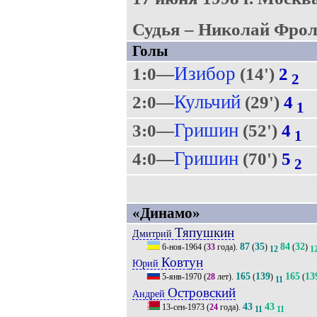
Судья – Николай Фрол
Голы
Изибор
1:0—
(14')
2
2
Кульчий
2:0—
(29')
4
1
Гришин
3:0—
(52')
4
1
Гришин
4:0—
(70')
5
2
«Динамо»
Тяпушкин
Дмитрий
87
35
84
32
6-ноя-1964
(
33
года).
(
)
(
)
12
1
Ковтун
Юрий
165
139
165
13
5-янв-1970
(
28
лет).
(
)
(
11
Островский
Андрей
43
43
13-сен-1973
(
24
года).
11
11