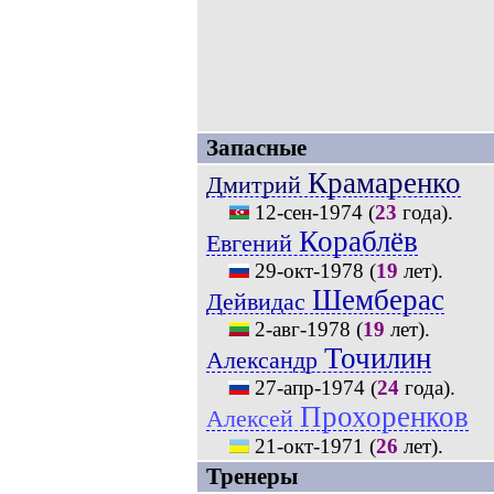
Запасные
Крамаренко
Дмитрий
12-сен-1974
(
23
года).
Кораблёв
Евгений
29-окт-1978
(
19
лет).
Шемберас
Дейвидас
2-авг-1978
(
19
лет).
Точилин
Александр
27-апр-1974
(
24
года).
Прохоренков
Алексей
21-окт-1971
(
26
лет).
Тренеры