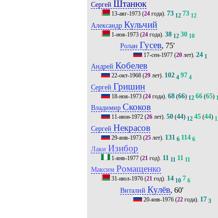
Штанюк
Сергей
73
73
13-авг-1973
(
24
года).
12
12
Кульчий
Александр
38
30
1-ноя-1973
(
24
года).
12
10
Гусев
, 75'
Ролан
24
17-сен-1977
(
20
лет).
1
Кобелев
Андрей
102
97
22-окт-1968
(
29
лет).
4
4
Гришин
Сергей
68
66
66
65
18-ноя-1973
(
24
года).
(
)
(
)
12
Скоков
Владимир
50
44
45
44
11-июн-1972
(
26
лет).
(
)
(
)
12
1
Некрасов
Сергей
131
114
29-янв-1973
(
25
лет).
6
6
Изибор
Лаки
11
11
1-янв-1977
(
21
год).
11
11
Ромащенко
Максим
14
7
31-июл-1976
(
21
год).
10
6
Кулёв
, 60'
Виталий
17
20-янв-1976
(
22
года).
3