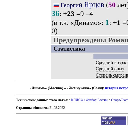
Ярцев
(
50
лет)
Георгий
36
: +
23
=9 –4
1
(в т.ч. «Динамо»:
: +
1
=0
0)
Предупреждены Рома
Статистика
Средний возрас
Средний опыт
Степень сыгран
«Динамо» (Москва) – «Жемчужина» (Сочи):
история встр
Технические данные этого матча:
•
КЛИСФ / Футбол России
. •
Спорт-Эксп
Страница обновлена
21.03.2022