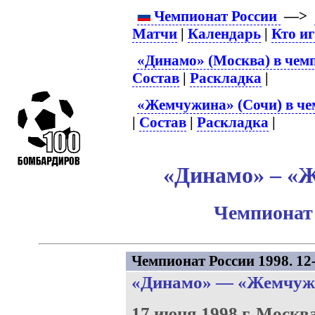
Чемпионат России
—>
Матчи
|
Календарь
|
Кто и
«Динамо» (Москва) в чем
Состав
|
Раскладка
|
«Жемчужина» (Сочи) в че
|
Состав
|
Раскладка
|
«Динамо» – «Ж
Чемпионат 
Чемпионат России 1998. 12-
«Динамо»
—
«Жемчуж
17 июня 1998 г.
Москв