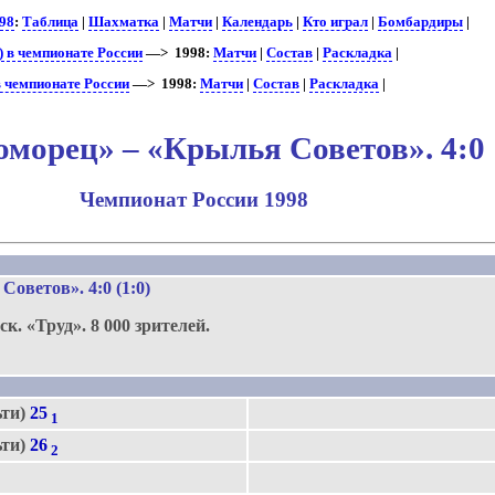
98
:
Таблица
|
Шахматка
|
Матчи
|
Календарь
|
Кто играл
|
Бомбардиры
|
 в чемпионате России
—> 1998:
Матчи
|
Состав
|
Раскладка
|
 чемпионате России
—> 1998:
Матчи
|
Состав
|
Раскладка
|
морец» – «Крылья Советов». 4:0
Чемпионат России 1998
.
 Советов»
. 4:0 (1:0)
ск.
«Труд».
8 000 зрителей.
ьти)
25
1
ьти)
26
2