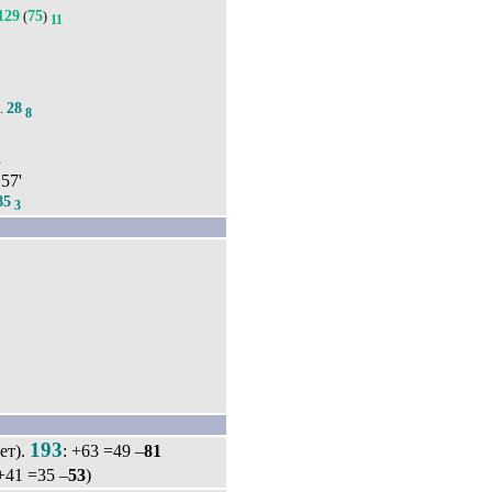
129
75
(
)
11
28
).
8
1
 57'
85
3
193
ет).
: +63 =49 –
81
 +41 =35 –
53
)