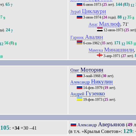
65
144
83
ет).
6-июн-1973
(
25
лет).
(
)
7
12
Циклаури
Зураб
97
88
35
3-июн-1974
(
24
года).
9
12
8
Махлюф
, 71'
Анас
24
да).
12-июн-1973
(
25
лет
7
Авалян
Гарник
56
8
171
163
(
)
6-сен-1962
(
35
лет).
12
8
12
1
Минашвили
,
Мамука
3-апр-1971
(
27
лет).
10
Моторин
Олег
3-май-1968
(
30
лет).
Никулин
Александр
14-фев-1979
(
19
лет).
Гузенко
Андрей
19-фев-1973
(
25
лет).
Аверьянов
(
49
л
Александр
105
.
: +
34
=30 –41
129
(в т.ч. «Крылья Советов»:
: