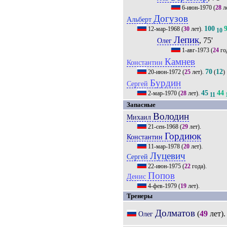
6-июн-1970
(
28
л
Догузов
Альберт
100
12-мар-1968
(
30
лет).
10
Лепик
, 75'
Олег
1-авг-1973
(
24
го
Камнев
Константин
70
12
20-июн-1972
(
25
лет).
(
)
Бурдин
Сергей
45
44
2-мар-1970
(
28
лет).
11
Запасные
Володин
Михаил
21-сен-1968
(
29
лет).
Гордиюк
Константин
11-мар-1978
(
20
лет).
Луцевич
Сергей
22-июн-1975
(
22
года).
Попов
Денис
4-фев-1979
(
19
лет).
Тренеры
Долматов
(
49
лет)
Олег