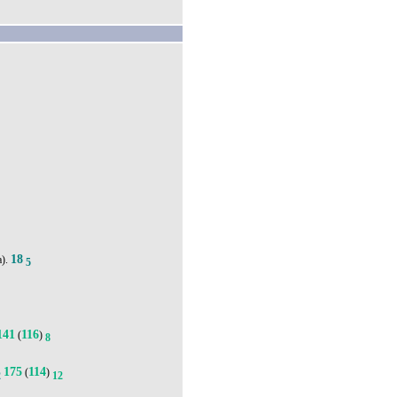
18
а).
5
141
116
(
)
8
175
114
(
)
2
12