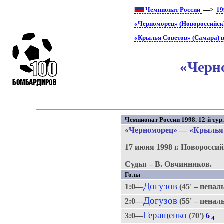
Чемпионат России
—>
19
«Черноморец» (Новороссийск)
«Крылья Советов» (Самара) в
«Черно
Чемпионат России 1998. 12-й тур
«Черноморец»
—
«Крылья
17 июня 1998 г.
Новороссий
Судья – В. Овчинников.
Голы
Догузов
1:0—
(45' – пенал
Догузов
2:0—
(55' – пенал
Геращенко
3:0—
(70')
6
4