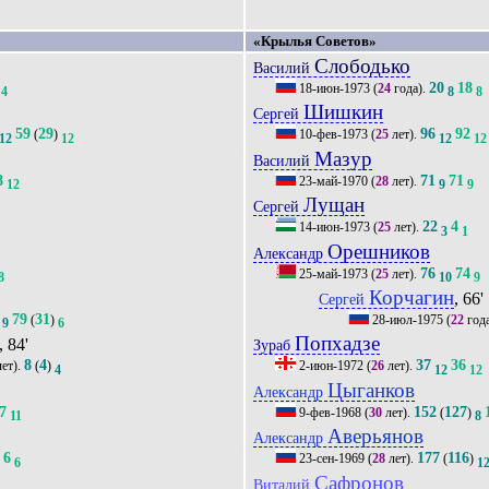
«Крылья Советов»
Слободько
Василий
20
18
18-июн-1973
(
24
года).
4
8
8
Шишкин
Сергей
59
29
96
92
(
)
10-фев-1973
(
25
лет).
12
12
12
12
Мазур
Василий
8
71
71
23-май-1970
(
28
лет).
12
9
9
Лущан
Сергей
22
4
14-июн-1973
(
25
лет).
3
1
Орешников
Александр
76
74
25-май-1973
(
25
лет).
8
10
9
Корчагин
, 66'
Сергей
79
31
(
)
28-июл-1975
(
22
год
9
6
Попхадзе
, 84'
Зураб
8
4
37
36
ет).
(
)
2-июн-1972
(
26
лет).
4
12
12
Цыганков
Александр
7
152
127
9-фев-1968
(
30
лет).
(
)
11
8
Аверьянов
Александр
6
177
116
23-сен-1969
(
28
лет).
(
)
9
6
1
Сафронов
Виталий