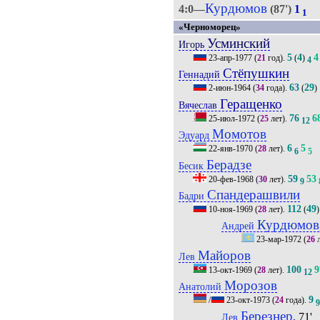
Курдюмов
4:0—
(87')
1
1
«Черноморец»
Усминский
Игорь
5
4
4
23-апр-1977
(
21
год).
(
)
4
Стёпушкин
Геннадий
63
29
2-июн-1964
(
34
года).
(
)
Геращенко
Вячеслав
76
6
25-июл-1972
(
25
лет).
12
Момотов
Эдуард
6
5
22-янв-1970
(
28
лет).
6
5
Берадзе
Бесик
59
53
20-фев-1968
(
30
лет).
9
Спандерашвили
Бадри
112
49
10-ноя-1969
(
28
лет).
(
)
Курдюмов
Андрей
23-мар-1972
(
26
л
Майоров
Лев
100
9
13-окт-1969
(
28
лет).
12
Морозов
Анатолий
9
/
23-окт-1973
(
24
года).
Березнер
, 71'
Лев