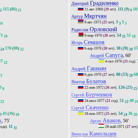
Градиленко
Дмитрий
115
86
111
9
10
(
)
11-авг-1969
(
29
лет).
(
)
22
21
9
Мкртчян
Артур
3
3
9-авг-1973
(
25
лет).
24
3
3
Орловский
Радислав
71
54
51
9-мар-1970
(
28
лет).
19
21
18
Семшов
Игорь
170
88
30
20
1
(
)
6-апр-1978
(
20
лет).
(
)
24
22
20
Сапуга
, 60'
Андрей
47
4-окт-1976
(
21
год).
22
Гашкин
Андрей
80
53
6
6-дек-1970
(
27
лет).
(
)
15
20
Булатов
Виктор
3
126
25
22-янв-1972
(
26
лет).
(
)
8
25
Бурченков
Сергей
51
40
24-июл-1977
(
21
год).
22
22
1
Скаченко
Сергей
43
36
54
36
(
)
18-ноя-1972
(
25
лет).
3
18
24
20
к
Аваков
, 75'
, 56'
Арсен
11
ода).
28-май-1971
(
27
лет)
11
Камольцев
Вячеслав