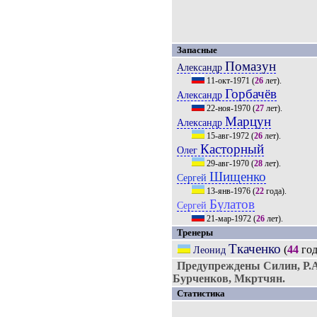
Запасные
Помазун
Александр
11-окт-1971
(
26
лет).
Горбачёв
Александр
22-ноя-1970
(
27
лет).
Марцун
Александр
15-авг-1972
(
26
лет).
Касторный
Олег
29-авг-1970
(
28
лет).
Шищенко
Сергей
13-янв-1976
(
22
года).
Булатов
Сергей
21-мар-1972
(
26
лет).
Тренеры
Ткаченко
(
44
год
Леонид
Предупреждены Силин, Р.
Бурченков, Мкртчян.
Статистика