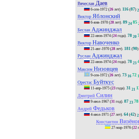
Даев
Вячеслав
116
87
6-сен-1972
(
26
лет).
(
)
Яблонский
Виктор
89
85
6-янв-1970
(
28
лет).
24
Аджинджал
Беслан
78
22-июн-1974
(
24
года).
20
Навоченко
Виктор
181
90
21-авг-1970
(
28
лет).
(
)
Аджинджал
Руслан
78
22-июн-1974
(
24
года).
23
Низовцев
Максим
73
72
9-сен-1972
(
26
лет).
16
Буйткус
Орестас
31
1
11-апр-1975
(
23
года).
21
Силин
Дмитрий
87
78
9-июл-1967
(
31
год).
23
Федьков
Андрей
64
42
4-июл-1971
(
27
лет).
(
)
2
Визёно
Константин
27-мар-1976
(
22
г