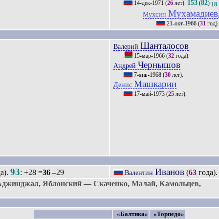
153
82
14-дек-1971
(
26
лет).
(
)
18
Мухамадиев
Мухсин
21-окт-1966
(
31
год)
Шанталосов
Валерий
15-мар-1966
(
32
года).
Чернышов
Андрей
7-янв-1968
(
30
лет).
Машкарин
Денис
17-май-1973
(
25
лет).
93
Иванов
а).
: +28 =
36
–29
(
63
года)
Валентин
Аджинджал, Яблонский — Скаченко, Малай, Камольцев,
«Балтика»
«Торпедо»