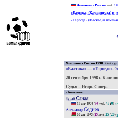
Чемпионат России
—>
19
«Балтика» (Калининград) в ч
«Торпедо» (Москва) в чемпио
Чемпионат России 1998. 25-й тур
«Балтика»
—
«Торпедо»
. 0
20 сентября 1998 г.
Калини
Судья – Игорь Синер.
«Балтика»
Саная
Зураб
45
8
15-апр-1968
(
30
лет).
(
)
8
Седнёв
Александр
25
20
16-авг-1973
(
25
лет).
(
)