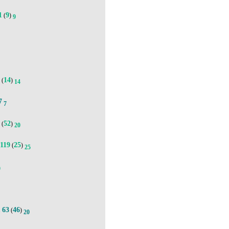
1
9
(
)
9
5
14
(
)
14
7
7
8
52
(
)
20
119
25
(
)
25
9
63
46
.
(
)
20