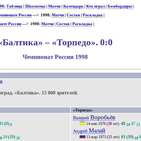
98
:
Таблица
|
Шахматка
|
Матчи
|
Календарь
|
Кто играл
|
Бомбардиры
|
емпионате России
—> 1998:
Матчи
|
Состав
|
Раскладка
|
нате России
—> 1998:
Матчи
|
Состав
|
Раскладка
|
«Балтика» – «Торпедо». 0:0
Чемпионат России 1998
.
:0
нград.
«Балтика».
15 000 зрителей.
«Торпедо»
Воробьёв
Валерий
43
8
48
47
(
)
14-янв-1970
(
28
лет).
8
24
23
Малай
Андрей
24
20
61
10
(
)
13-мар-1973
(
25
лет).
(
)
20
20
10