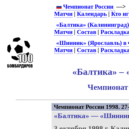
Чемпионат России
—>
Матчи
|
Календарь
|
Кто и
«Балтика» (Калининград)
Матчи
|
Состав
|
Раскладк
«Шинник» (Ярославль) в 
Матчи
|
Состав
|
Раскладк
«Балтика» – 
Чемпионат 
Чемпионат России 1998. 27-
«Балтика»
—
«Шинни
3 октября 1998 г.
Кали