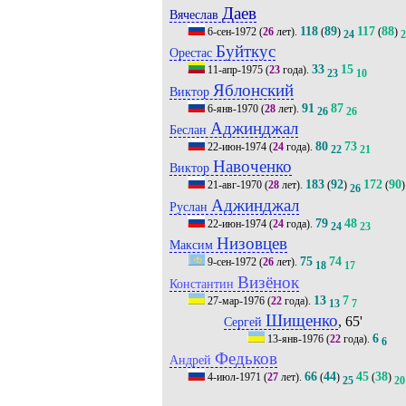
Даев
Вячеслав
118
89
117
88
6-сен-1972
(
26
лет).
(
)
(
)
24
2
Буйткус
Орестас
33
15
11-апр-1975
(
23
года).
23
10
Яблонский
Виктор
91
87
6-янв-1970
(
28
лет).
26
26
Аджинджал
Беслан
80
73
22-июн-1974
(
24
года).
22
21
Навоченко
Виктор
183
92
172
90
21-авг-1970
(
28
лет).
(
)
(
)
26
Аджинджал
Руслан
79
48
22-июн-1974
(
24
года).
24
23
Низовцев
Максим
75
74
9-сен-1972
(
26
лет).
18
17
Визёнок
Константин
13
7
27-мар-1976
(
22
года).
13
7
Шищенко
, 65'
Сергей
6
13-янв-1976
(
22
года).
6
Федьков
Андрей
66
44
45
38
4-июл-1971
(
27
лет).
(
)
(
)
25
20