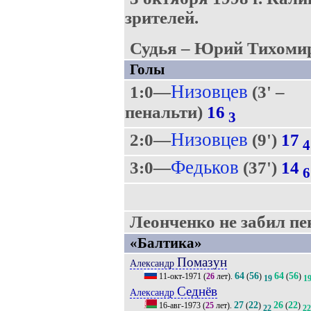
зрителей.
Судья – Юрий Тихоми
Голы
Низовцев
1:0—
(3' –
пенальти)
16
3
Низовцев
2:0—
(9')
17
4
Федьков
3:0—
(37')
14
6
Леонченко не забил пен
«Балтика»
Помазун
Александр
64
56
64
56
11-окт-1971
(
26
лет).
(
)
(
)
19
1
Седнёв
Александр
27
22
26
22
16-авг-1973
(
25
лет).
(
)
(
)
22
22