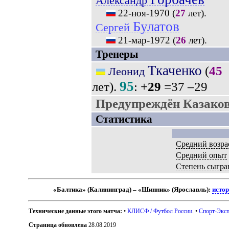
Александр
22-ноя-1970
(
27
лет).
Булатов
Сергей
21-мар-1972
(
26
лет).
Тренеры
Ткаченко
(
45
Леонид
95
лет).
: +
29
=37 –29
Предупреждён Казаков
Статистика
Средний возра
Средний опыт
Степень сыгра
«Балтика» (Калининград) – «Шинник» (Ярославль):
истор
Технические данные этого матча:
•
КЛИСФ / Футбол России
. •
Спорт-Эксп
Страница обновлена
28.08.2019