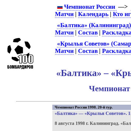
Чемпионат России
—>
Матчи
|
Календарь
|
Кто и
«Балтика» (Калининград)
Матчи
|
Состав
|
Раскладк
«Крылья Советов» (Самар
Матчи
|
Состав
|
Раскладк
«Балтика» – «Кры
Чемпионат 
Чемпионат России 1998. 20-й тур.
«Балтика»
—
«Крылья Советов»
. 1
8 августа 1998 г.
Калининград.
«Бал