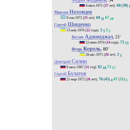
60
38
4-июл-1971
(
27
лет).
(
)
Низовцев
Максим
68
67
9-сен-1972
(
25
лет).
11
10
Шищенко
Сергей
3
3
13-янв-1976
(
22
года).
3
3
Аджинджал
, 21'
Беслан
73
22-июн-1974
(
24
года).
15
Король
, 80'
Игорь
3
26-авг-1971
(
26
лет).
3
Силин
Дмитрий
82
73
9-июл-1967
(
31
год).
18
17
Булатов
Сергей
76
45
47
31
21-мар-1972
(
26
лет).
(
)
(
)
4
3