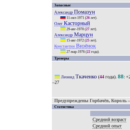
Запасные
Помазун
Александр
11-окт-1971
(
26
лет).
Касторный
Олег
29-авг-1970
(
27
лет).
Марцун
Александр
15-авг-1972
(
25
лет).
Визёнок
Константин
27-мар-1976
(
22
года).
Тренеры
Ткаченко
88
(
44
года).
: +
Леонид
–27
Предупреждены Горбачёв, Король 
Статистика
Средний возраст
Средний опыт