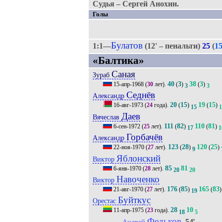
Судья – Сергей Анохин.
Голы
Булатов
1:1—
(12' – пенальти)
25
(
1
«Балтика»
Саная
Зураб
40
3
38
3
15-апр-1968
(
30
лет).
(
)
(
)
3
3
Седнёв
Александр
20
15
19
15
16-авг-1973
(
24
года).
(
)
(
)
15
1
Даев
Вячеслав
111
82
110
81
6-сен-1972
(
25
лет).
(
)
(
)
17
1
Горбачёв
Александр
123
28
120
25
22-ноя-1970
(
27
лет).
(
)
(
)
9
Яблонский
Виктор
85
81
6-янв-1970
(
28
лет).
20
20
Навоченко
Виктор
176
85
165
83
21-авг-1970
(
27
лет).
(
)
(
)
19
Буйткус
Орестас
28
10
11-апр-1975
(
23
года).
18
5
Федьков
, 54'
Андрей