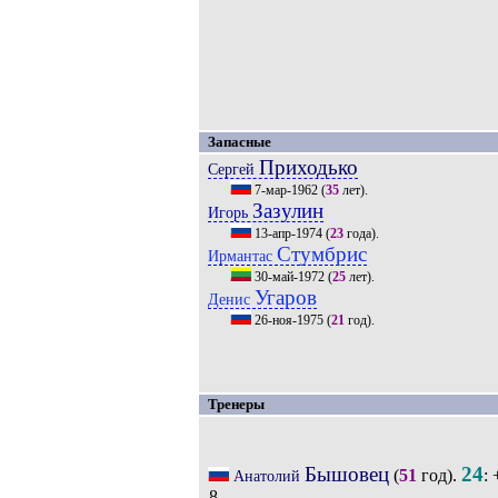
Запасные
Приходько
Сергей
7-мар-1962
(
35
лет).
Зазулин
Игорь
13-апр-1974
(
23
года).
Стумбрис
Ирмантас
30-май-1972
(
25
лет).
Угаров
Денис
26-ноя-1975
(
21
год).
Тренеры
Бышовец
24
(
51
год).
: 
Анатолий
–8