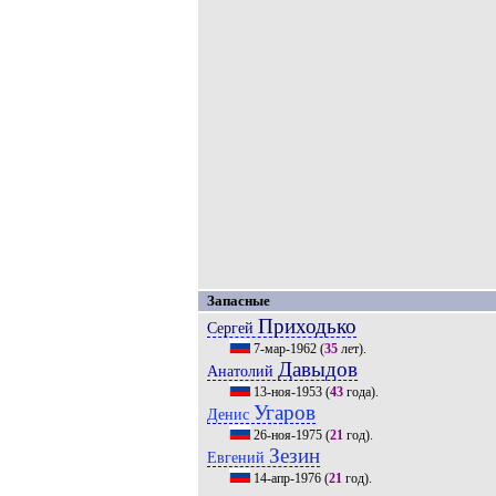
Запасные
Приходько
Сергей
7-мар-1962
(
35
лет).
Давыдов
Анатолий
13-ноя-1953
(
43
года).
Угаров
Денис
26-ноя-1975
(
21
год).
Зезин
Евгений
14-апр-1976
(
21
год).