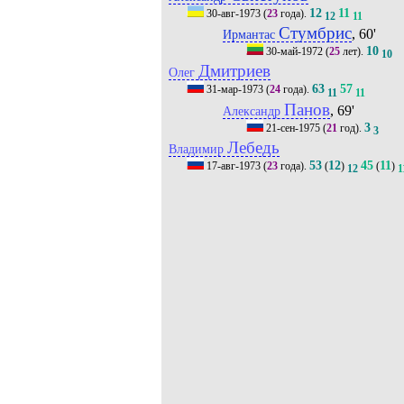
12
11
30-авг-1973
(
23
года).
12
11
Стумбрис
, 60'
Ирмантас
10
30-май-1972
(
25
лет).
10
Дмитриев
Олег
63
57
31-мар-1973
(
24
года).
11
11
Панов
, 69'
Александр
3
21-сен-1975
(
21
год).
3
Лебедь
Владимир
53
12
45
11
17-авг-1973
(
23
года).
(
)
(
)
12
1