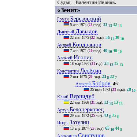
Судья – Валентин Иванов.
«Зенит»
Березовский
Роман
33
32
5-авг-1974
(
22
года).
13
13
Давыдов
Дмитрий
36
30
22-янв-1975
(
22
года).
11
10
Кондрашов
Андрей
40
40
7-авг-1972
(
24
года).
10
10
Игонин
Алексей
23
15
18-мар-1976
(
21
год).
13
13
Лепёхин
Константин
23
22
2-окт-1975
(
21
год).
8
7
Бобров
, 46'
Алексей
28
25-июн-1973
(
23
года).
10
Вернидуб
Юрий
13
13
22-янв-1966
(
31
год).
13
13
Белоцерковец
Артур
43
35
29-янв-1972
(
25
лет).
8
8
Зазулин
Игорь
65
44
13-апр-1974
(
23
года).
10
8
Свистунов
Александр