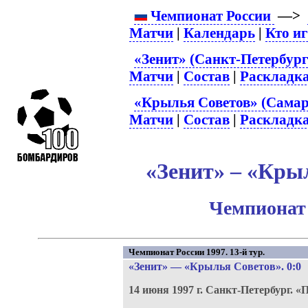
Чемпионат России
—>
Матчи
|
Календарь
|
Кто и
«Зенит» (Санкт-Петербург
Матчи
|
Состав
|
Раскладк
«Крылья Советов» (Самар
Матчи
|
Состав
|
Раскладк
«Зенит» – «Крыл
Чемпионат 
Чемпионат России 1997. 13-й тур.
«Зенит»
—
«Крылья Советов»
. 0:0
14 июня 1997 г.
Санкт-Петербург.
«П