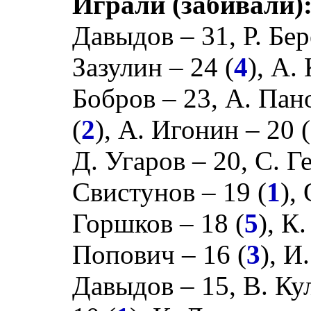
Играли (забивали)
Давыдов
– 31,
Р. Бе
Зазулин
– 24 (
4
),
А.
Бобров
– 23,
А. Пан
(
2
),
А. Игонин
– 20 (
Д. Угаров
– 20,
С. Г
Свистунов
– 19 (
1
),
Горшков
– 18 (
5
),
К.
Попович
– 16 (
3
),
И.
Давыдов
– 15,
В. Ку