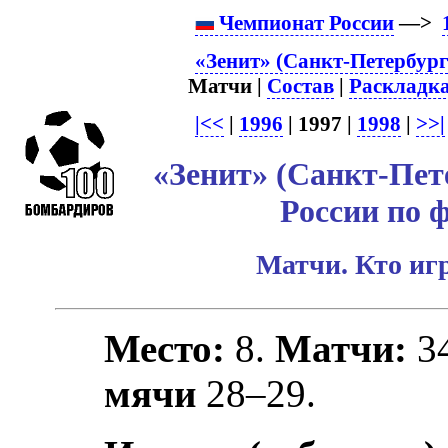
Чемпионат России
—>
«Зенит» (Санкт-Петербург
Матчи |
Состав
|
Раскладк
|<<
|
1996
| 1997 |
1998
|
>>|
«Зенит» (Санкт-Пет
России по 
Матчи. Кто игр
Место:
8.
Матчи:
3
мячи
28–29.