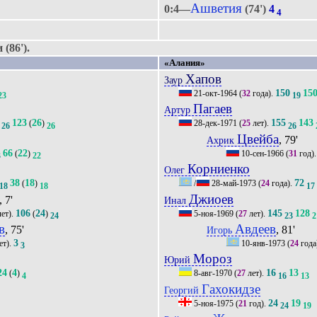
Ашветия
0:4—
(74')
4
4
(86').
«Алания»
Хапов
Заур
150
15
21-окт-1964
(
32
года).
23
19
Пагаев
Артур
123
26
155
143
(
)
28-дек-1971
(
25
лет).
26
26
26
Цвейба
, 79'
Ахрик
66
22
(
)
10-сен-1966
(
31
год)
3
22
Корниенко
Олег
38
18
72
(
)
/
28-май-1973
(
24
года).
18
18
17
Джиоев
, 7'
Инал
106
24
145
128
ет).
(
)
5-ноя-1969
(
27
лет).
24
23
2
в
Авдеев
, 75'
, 81'
Игорь
3
ет).
10-янв-1973
(
24
года
3
Мороз
Юрий
24
4
16
13
(
)
8-авг-1970
(
27
лет).
4
16
13
Гахокидзе
Георгий
24
19
5-ноя-1975
(
21
год).
24
19