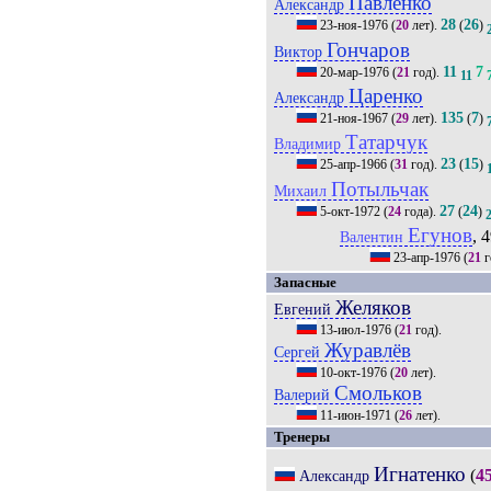
Павленко
Александр
28
26
23-ноя-1976
(
20
лет).
(
)
Гончаров
Виктор
11
7
20-мар-1976
(
21
год).
11
Царенко
Александр
135
7
21-ноя-1967
(
29
лет).
(
)
Татарчук
Владимир
23
15
25-апр-1966
(
31
год).
(
)
Потыльчак
Михаил
27
24
5-окт-1972
(
24
года).
(
)
Егунов
, 4
Валентин
23-апр-1976
(
21
г
Запасные
Желяков
Евгений
13-июл-1976
(
21
год).
Журавлёв
Сергей
10-окт-1976
(
20
лет).
Смольков
Валерий
11-июн-1971
(
26
лет).
Тренеры
Игнатенко
(
4
Александр