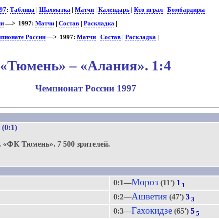
97
:
Таблица
|
Шахматка
|
Матчи
|
Календарь
|
Кто играл
|
Бомбардиры
|
ии
—> 1997:
Матчи
|
Состав
|
Раскладка
|
мпионате России
—> 1997:
Матчи
|
Состав
|
Раскладка
|
«Тюмень» – «Алания». 1:4
Чемпионат России 1997
.
4 (0:1)
.
«ФК Тюмень».
7 500 зрителей.
Мороз
0:1—
(11')
1
1
Ашветия
0:2—
(47')
3
3
Гахокидзе
0:3—
(65')
5
5