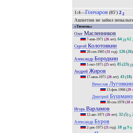
Гончаров
1:4—
(85')
2
2
Ашветия не забил пенальти 
«Тюмень»
Масленников
Олег
64
62
7-янв-1971
(
26
лет).
23
Колотовкин
Сергей
126
26
28-сен-1965
(
31
год).
(
)
Бородкин
Александр
85
23
1-окт-1971
(
25
лет).
(
)
2
Жиров
Андрей
43
18
17-июн-1971
(
26
лет).
(
)
Луговкин
Вячеслав
13-фев-1968
(
29
л
Бушмано
Дмитрий
30-сен-1978
(
18
л
Варламов
Игорь
32
5
12-авг-1971
(
26
лет).
(
)
5
Буров
Александр
18
9
2-дек-1975
(
21
год).
18
9