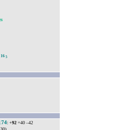
26
16
.
5
174
: +
92
=40 –42
30)