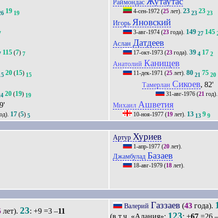
Жутаутас
Раймондас
19
23
23
4-сен-1972
(
25
лет).
26
19
23
23
Яновский
Игорь
149
145
3-авг-1974
(
23
года).
7
27
Датдеев
Аслан
115
7
39
17
(
)
17-окт-1973
(
23
года).
7
7
4
2
Канищев
Анатолий
20
15
80
75
(
)
11-дек-1971
(
25
лет).
15
15
21
20
Сикоев
, 82'
Тамерлан
20
19
(
)
31-авг-1976
(
21
год)
24
19
Ашветия
9'
Михаил
17
5
13
9
од).
(
)
10-ноя-1977
(
19
лет).
5
13
9
Хуриев
Артур
1-апр-1977
(
20
лет).
Базаев
Джамбулад
18-авг-1979
(
18
лет).
Газзаев
(
43
года).
Валерий
23
5
лет).
: +9 =3 –
11
123
(в т.ч. «Алания»:
: +
67
=26 –