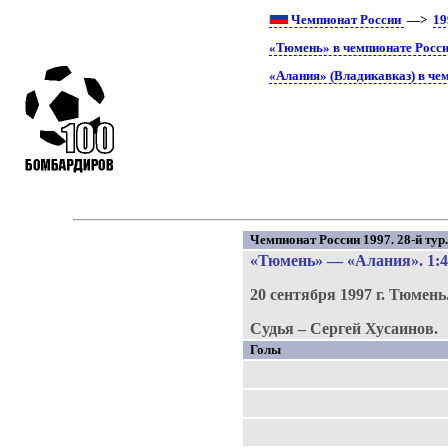
Чемпионат России
—>
19
«Тюмень» в чемпионате Росс
«Алания» (Владикавказ) в че
Чемпионат России 1997. 28-й тур
«Тюмень»
—
«Алания»
. 1:
20 сентября 1997 г.
Тюмень
Судья – Сергей Хусаинов.
Голы