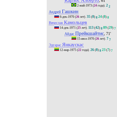
Карлос Алберто
, 61'
2
2-май-1973
(
24
года).
2
Гашкин
Андрей
35
8
24
8
6-дек-1970
(
26
лет).
(
)
(
)
8
8
Камольцев
Вячеслав
113
42
89
29
14-дек-1971
(
25
лет).
(
)
(
)
8
7
Прейкшайтис
, 71'
Айдас
7
15-июл-1970
(
26
лет).
7
Янкаускас
Эдгарас
26
8
23
7
12-мар-1975
(
22
года).
(
)
(
)
8
7