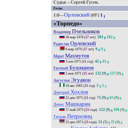
Судья – Сергей Гусев.
Голы
Орловский
1:0—
(69')
1
1
«Торпедо»
Пчельников
Владимир
103
102
30-мар-1970
(
27
лет).
8
8
Орловский
Радислав
9
9
9-мар-1970
(
27
лет).
9
9
Махмутов
Марат
42
41
3-сен-1975
(
21
год).
9
8
Бушманов
Евгений
132
9
127
9
2-ноя-1971
(
25
лет).
(
)
(
)
9
9
Эгуавон
Августин
5
5
19-авг-1965
(
31
год).
5
5
Хохлов
Дмитрий
71
9
65
9
22-дек-1975
(
21
год).
(
)
(
)
9
9
Машкарин
Денис
122
9
106
9
17-май-1973
(
23
года).
(
)
(
)
9
9
Петросянц
Тигран
51
5
11
4
23-дек-1973
(
23
года).
(
)
(
)
5
4