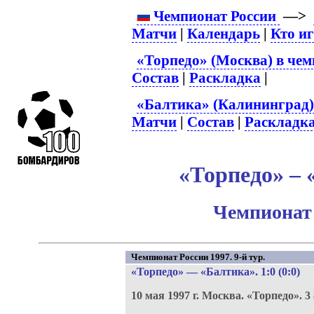
Чемпионат России
—>
Матчи
|
Календарь
|
Кто и
«Торпедо» (Москва) в чем
Состав
|
Раскладка
|
«Балтика» (Калининград)
Матчи
|
Состав
|
Раскладк
«Торпедо» – 
Чемпионат 
Чемпионат России 1997. 9-й тур.
«Торпедо»
—
«Балтика»
. 1:0 (0:0)
10 мая 1997 г.
Москва.
«Торпедо».
3