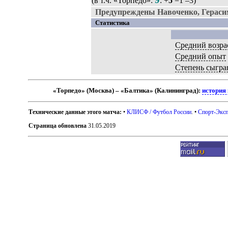
(в т.ч. «Торпедо»:
: +
5
=1 –3)
Предупреждены Навоченко, Гераси
Статистика
Средний возра
Средний опыт
Степень сыгра
«Торпедо» (Москва) – «Балтика» (Калининград):
история
Технические данные этого матча:
•
КЛИСФ / Футбол России
. •
Спорт-Эксп
Страница обновлена
31.05.2019