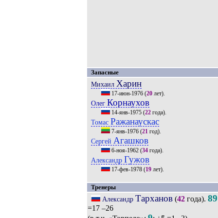
Запасные
Харин
Михаил
17-июн-1976
(
20
лет).
Корнаухов
Олег
14-янв-1975
(
22
года).
Ражанаускас
Томас
7-янв-1976
(
21
год).
Агашков
Сергей
6-ноя-1962
(
34
года).
Гужов
Александр
17-фев-1978
(
19
лет).
Тренеры
Тарханов
89
(
42
года).
Александр
=17 –26
9