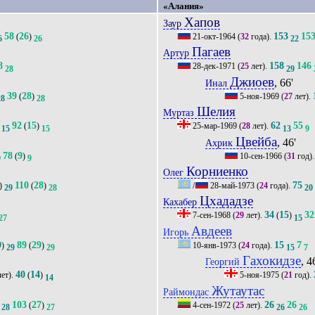
«Алания»
Хапов
Заур
58
26
153
15
(
)
21-окт-1964
(
32
года).
6
26
22
Пагаев
Артур
8
158
146
28-дек-1971
(
25
лет).
28
29
Джиоев
, 66'
Инал
39
28
(
)
5-ноя-1969
(
27
лет).
28
28
Шелия
Муртаз
92
15
62
55
(
)
25-мар-1969
(
28
лет).
15
15
13
9
Цвейба
, 46'
Ахрик
78
9
(
)
10-сен-1966
(
31
год)
9
9
Корниенко
Олег
110
28
75
)
(
)
/
28-май-1973
(
24
года).
29
28
20
Цхададзе
Кахабер
34
15
32
7-сен-1968
(
29
лет).
(
)
27
15
Авдеев
Игорь
9
89
29
15
7
)
(
)
10-янв-1973
(
24
года).
29
29
15
7
Гахокидзе
, 4
Георгий
40
14
ет).
(
)
5-ноя-1975
(
21
год).
14
Жутаутас
Раймондас
103
27
26
26
(
)
4-сен-1972
(
25
лет).
28
27
26
26