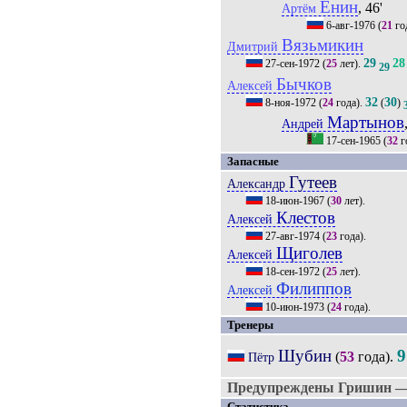
Енин
, 46'
Артём
6-авг-1976
(
21
го
Вязьмикин
Дмитрий
29
28
27-сен-1972
(
25
лет).
29
Бычков
Алексей
32
30
8-ноя-1972
(
24
года).
(
)
Мартынов
Андрей
17-сен-1965
(
32
г
Запасные
Гутеев
Александр
18-июн-1967
(
30
лет).
Клестов
Алексей
27-авг-1974
(
23
года).
Щиголев
Алексей
18-сен-1972
(
25
лет).
Филиппов
Алексей
10-июн-1973
(
24
года).
Тренеры
Шубин
9
(
53
года).
Пётр
Предупреждены Гришин — 
Статистика