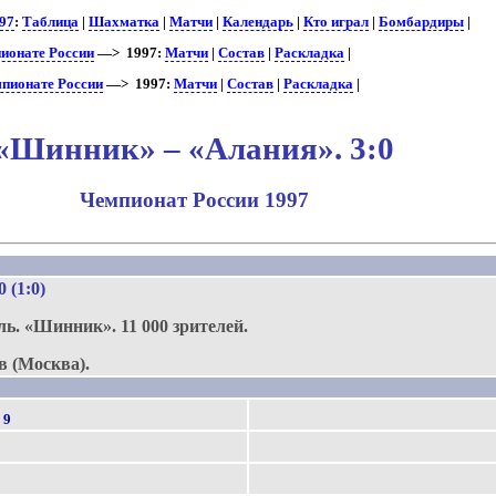
97
:
Таблица
|
Шахматка
|
Матчи
|
Календарь
|
Кто играл
|
Бомбардиры
|
ионате России
—> 1997:
Матчи
|
Состав
|
Раскладка
|
мпионате России
—> 1997:
Матчи
|
Состав
|
Раскладка
|
«Шинник» – «Алания». 3:0
Чемпионат России 1997
.
:0 (1:0)
ль.
«Шинник».
11 000 зрителей.
в (Москва).
)
9