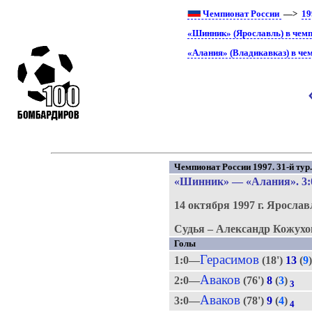
Чемпионат России
—>
19
«Шинник» (Ярославль) в чемп
«Алания» (Владикавказ) в че
Чемпионат России 1997. 31-й тур
«Шинник»
—
«Алания»
. 3
14 октября 1997 г.
Ярослав
Судья – Александр Кожухо
Голы
Герасимов
1:0—
(18')
13
(
9
Аваков
2:0—
(76')
8
(
3
)
3
Аваков
3:0—
(78')
9
(
4
)
4