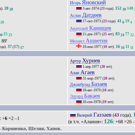
Яновский
Игорь
28
152
148
д).
3-авг-1974
(
23
года).
28
30
Датдеев
Аслан
41
19
17-окт-1973
(
23
года).
28
6
4
Канищев
Анатолий
25
83
77
11-дек-1971
(
25
лет).
30
25
24
22
Ашветия
, 89'
Михаил
37
17
16
11
ода).
(
)
10-ноя-1977
(
19
лет).
17
16
11
Хуриев
Артур
1-апр-1977
(
20
лет).
Агаев
Алан
31-мар-1977
(
20
лет).
Базаев
Джамбулад
18-авг-1979
(
18
лет).
Бакаев
Эдуард
10-сен-1978
(
19
лет).
Газзаев
(
43
года).
Валерий
: +
6
=2 –1
126
(в т.ч. «Алания»:
: +68 =26 
Корниенко, Шелия, Хапов.