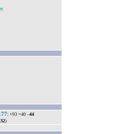
29
177
: +93 =40 –
44
–
32
)