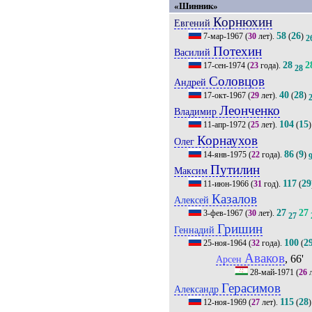
«Шинник»
Корнюхин
Евгений
58
26
7-мар-1967
(
30
лет).
(
)
2
Потехин
Василий
28
2
17-сен-1974
(
23
года).
28
Соловцов
Андрей
40
28
17-окт-1967
(
29
лет).
(
)
Леонченко
Владимир
104
15
11-апр-1972
(
25
лет).
(
)
Корнаухов
Олег
86
9
14-янв-1975
(
22
года).
(
)
Путилин
Максим
117
29
11-июн-1966
(
31
год).
(
Казалов
Алексей
27
27
3-фев-1967
(
30
лет).
27
Гришин
Геннадий
100
2
25-ноя-1964
(
32
года).
(
Аваков
, 66'
Арсен
28-май-1971
(
26
л
Герасимов
Александр
115
28
12-ноя-1969
(
27
лет).
(
)