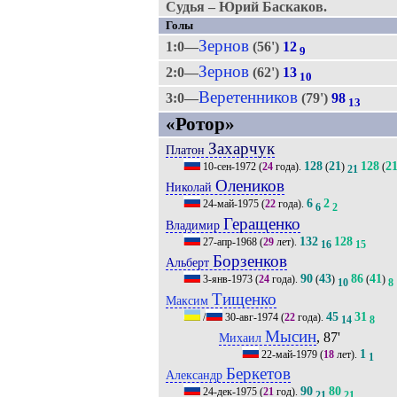
Судья – Юрий Баскаков.
Голы
Зернов
1:0—
(56')
12
9
Зернов
2:0—
(62')
13
10
Веретенников
3:0—
(79')
98
13
«Ротор»
Захарчук
Платон
128
21
128
2
10-сен-1972
(
24
года).
(
)
(
21
Олеников
Николай
6
2
24-май-1975
(
22
года).
6
2
Геращенко
Владимир
132
128
27-апр-1968
(
29
лет).
16
15
Борзенков
Альберт
90
43
86
41
3-янв-1973
(
24
года).
(
)
(
)
10
8
Тищенко
Максим
45
31
/
30-авг-1974
(
22
года).
14
8
Мысин
, 87'
Михаил
1
22-май-1979
(
18
лет).
1
Беркетов
Александр
90
80
24-дек-1975
(
21
год).
21
21