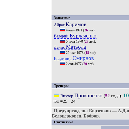
Запасные
Каримов
Айрат
4-май-1971
(
26
лет).
Бурлаченко
Валерий
5-июл-1970
(
27
лет).
Матьола
Денис
25-окт-1978
(
18
лет).
Смирнов
Владимир
2-авг-1977
(
20
лет).
Тренеры
Прокопенко
10
(
52
года).
Виктор
+
51
=25 –24
Предупреждены Борзенков — А.Давы
Белоцерковец, Бобров.
Статистика