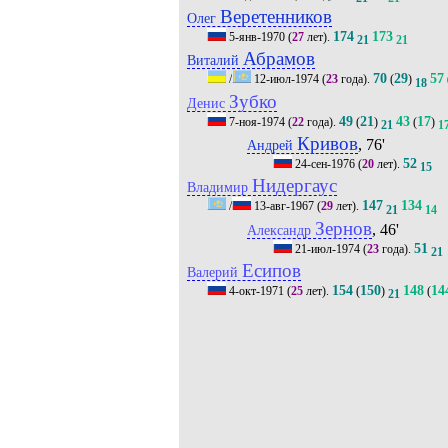
Веретенников
Олег
174
173
5-янв-1970
(
27
лет).
21
21
Абрамов
Виталий
70
29
57
/
12-июл-1974
(
23
года).
(
)
18
Зубко
Денис
49
21
43
17
7-ноя-1974
(
22
года).
(
)
(
)
21
1
Кривов
, 76'
Андрей
52
24-сен-1976
(
20
лет).
15
Нидергаус
Владимир
147
134
/
13-авг-1967
(
29
лет).
21
14
Зернов
, 46'
Александр
51
21-июл-1974
(
23
года).
21
Есипов
Валерий
154
150
148
14
4-окт-1971
(
25
лет).
(
)
(
21