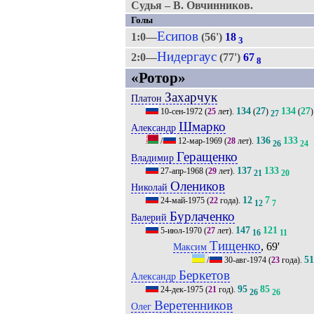
Судья – В. Овчинников.
Голы
Есипов
1:0—
(56')
18
3
Нидергаус
2:0—
(77')
67
8
«Ротор»
Захарчук
Платон
134
27
134
27
10-сен-1972
(
25
лет).
(
)
(
)
27
Шмарко
Александр
136
133
/
12-мар-1969
(
28
лет).
26
24
Геращенко
Владимир
137
133
27-апр-1968
(
29
лет).
21
20
Олеников
Николай
12
7
24-май-1975
(
22
года).
12
7
Бурлаченко
Валерий
147
121
5-июл-1970
(
27
лет).
16
11
Тищенко
, 69'
Максим
5
/
30-авг-1974
(
23
года).
Беркетов
Александр
95
85
24-дек-1975
(
21
год).
26
26
Веретенников
Олег