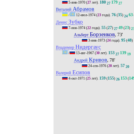
180
179
5-янв-1970
(
27
лет).
27
27
Абрамов
Виталий
76
35
63
/
12-июл-1974
(
23
года).
(
)
24
Зубко
Денис
55
27
49
23
7-ноя-1974
(
22
года).
(
)
(
)
27
2
Борзенков
, 73'
Альберт
95
48
3-янв-1973
(
24
года).
(
)
Нидергаус
Владимир
153
139
/
13-авг-1967
(
30
лет).
27
19
Кривов
, 78'
Андрей
57
24-сен-1976
(
20
лет).
20
Есипов
Валерий
159
155
153
14
4-окт-1971
(
25
лет).
(
)
(
26