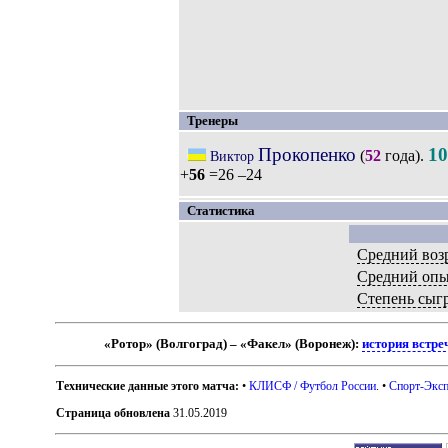
Тренеры
Прокопенко
10
(
52
года).
Виктор
+
56
=26 –24
Статистика
Средний воз
Средний оп
Степень сыг
«Ротор» (Волгоград) – «Факел» (Воронеж):
история встре
Технические данные этого матча:
•
КЛИСФ / Футбол России
. •
Спорт-Эксп
Страница обновлена
31.05.2019