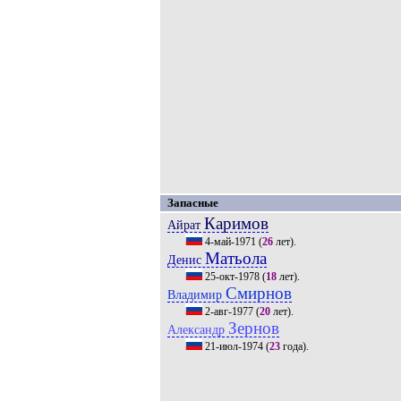
Запасные
Каримов
Айрат
4-май-1971
(
26
лет).
Матьола
Денис
25-окт-1978
(
18
лет).
Смирнов
Владимир
2-авг-1977
(
20
лет).
Зернов
Александр
21-июл-1974
(
23
года).