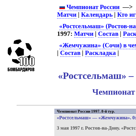
Чемпионат России
—>
Матчи
|
Календарь
|
Кто и
«Ростсельмаш» (Ростов-на
1997:
Матчи
|
Состав
|
Рас
«Жемчужина» (Сочи) в че
|
Состав
|
Раскладка
|
«Ростсельмаш» –
Чемпионат 
Чемпионат России 1997. 8-й тур.
«Ростсельмаш»
—
«Жемчужина»
. 0
3 мая 1997 г.
Ростов-на-Дону.
«Рост