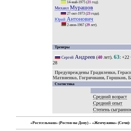
14-май-1975
(
21
год).
Мурашов
Михаил
27-окт-1973
(
23
года).
Антонович
Юрий
2-июн-1967
(
29
лет).
Тренеры
Андреев
63
(
40
лет).
: +22
Сергей
28
Предупреждены Градиленко, Гераси
Матвиенко, Гогричиани, Горшков, Б
Статистика
Средний возраст
Средний опыт
Степень сыгранно
«Ростсельмаш» (Ростов-на-Дону) – «Жемчужина» (Сочи)