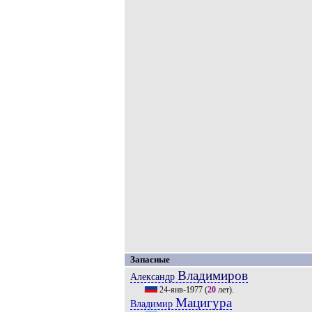
Запасные
Владимиров
Александр
24-янв-1977
(
20
лет).
Мацигура
Владимир