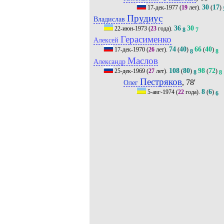
30
17
17-дек-1977
(
19
лет).
(
)
Прудиус
Владислав
36
30
22-июн-1973
(
23
года).
8
7
Герасименко
Алексей
74
40
66
40
17-дек-1970
(
26
лет).
(
)
(
)
8
8
Маслов
Александр
108
80
98
72
25-дек-1969
(
27
лет).
(
)
(
)
8
8
Пестряков
, 78'
Олег
8
6
5-авг-1974
(
22
года).
(
)
6