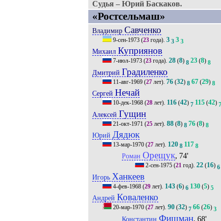
Судья – Юрий Баскаков.
«Ростсельмаш»
Савченко
Владимир
3
3
9-сен-1973
(
23
года).
3
3
Куприянов
Михаил
28
8
23
8
7-июл-1973
(
23
года).
(
)
(
)
8
8
Градиленко
Дмитрий
76
32
67
29
11-авг-1969
(
27
лет).
(
)
(
)
8
8
Нечай
Сергей
116
42
115
42
10-дек-1968
(
28
лет).
(
)
(
)
7
Гущин
Алексей
88
8
76
8
21-окт-1971
(
25
лет).
(
)
(
)
8
8
Дядюк
Юрий
120
117
13-мар-1970
(
27
лет).
8
8
Орещук
, 74'
Роман
22
16
2-сен-1975
(
21
год).
(
)
6
Ханкеев
Игорь
143
6
130
5
4-фев-1968
(
29
лет).
(
)
(
)
6
5
Коваленко
Андрей
90
32
66
26
20-мар-1970
(
27
лет).
(
)
(
)
7
3
Фишман
, 68'
Константин