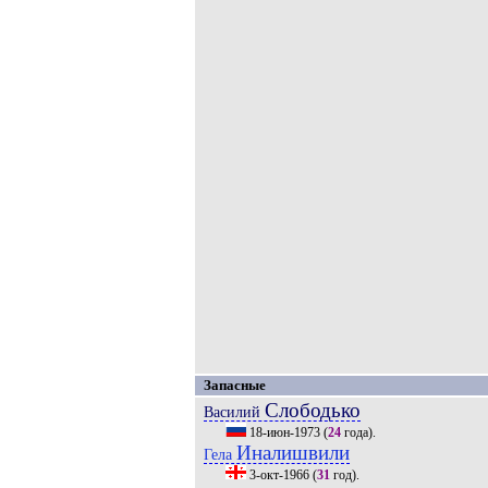
Запасные
Слободько
Василий
18-июн-1973
(
24
года).
Иналишвили
Гела
3-окт-1966
(
31
год).