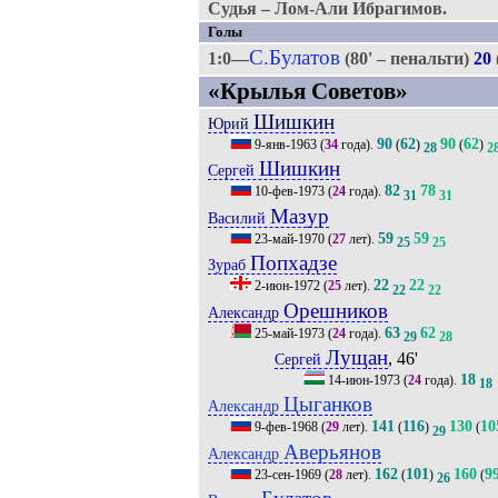
Судья – Лом-Али Ибрагимов.
Голы
С.Булатов
1:0—
(80' – пенальти)
20
«Крылья Советов»
Шишкин
Юрий
90
62
90
62
9-янв-1963
(
34
года).
(
)
(
)
28
2
Шишкин
Сергей
82
78
10-фев-1973
(
24
года).
31
31
Мазур
Василий
59
59
23-май-1970
(
27
лет).
25
25
Попхадзе
Зураб
22
22
2-июн-1972
(
25
лет).
22
22
Орешников
Александр
63
62
25-май-1973
(
24
года).
29
28
Лущан
, 46'
Сергей
18
14-июн-1973
(
24
года).
18
Цыганков
Александр
141
116
130
10
9-фев-1968
(
29
лет).
(
)
(
29
Аверьянов
Александр
162
101
160
9
23-сен-1969
(
28
лет).
(
)
(
26