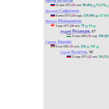
Булатов
Виктор
98
84
91
79
22-янв-1972
(
25
лет).
(
)
(
)
25
2
Сафронов
Виталий
129
68
115
61
6-июн-1973
(
24
года).
(
)
(
30
Минашвили
Мамука
79
44
3-апр-1971
(
26
лет).
31
19
Резанцев
, 87'
Андрей
106
82
15-окт-1965
(
31
год).
(
Авалян
Гарник
156
149
6-сен-1962
(
35
лет).
31
28
Булатов
, 58'
Сергей
56
13
21-мар-1972
(
25
лет).
(
)