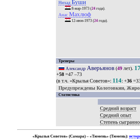
Буши
Нихад
8-мар-1973
(
24
года).
Махлюф
Анас
12-июн-1973
(
24
года).
Тренеры
Аверьянов
1
(
49
лет).
Александр
+
58
=47 –73
114
(в т.ч. «Крылья Советов»:
: +
36
=33
Предупреждены Колотовкин, Жиро
Статистика
Средний возраст
Средний опыт
Степень сыгранно
«Крылья Советов» (Самара) – «Тюмень» (Тюмень):
истор