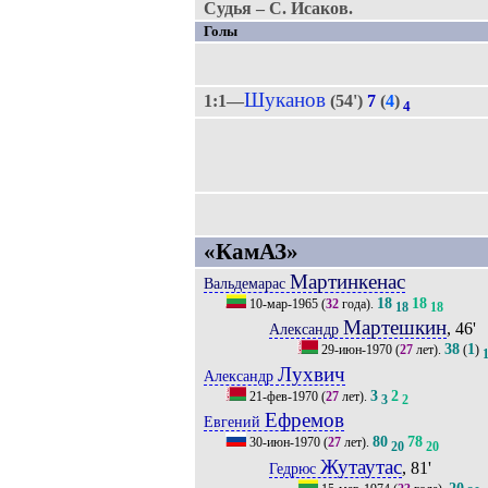
Судья – С. Исаков.
Голы
Шуканов
1:1—
(54')
7
(
4
)
4
«КамАЗ»
Мартинкенас
Вальдемарас
18
18
10-мар-1965
(
32
года).
18
18
Мартешкин
, 46'
Александр
38
1
29-июн-1970
(
27
лет).
(
)
Лухвич
Александр
3
2
21-фев-1970
(
27
лет).
3
2
Ефремов
Евгений
80
78
30-июн-1970
(
27
лет).
20
20
Жутаутас
, 81'
Гедрюс
20