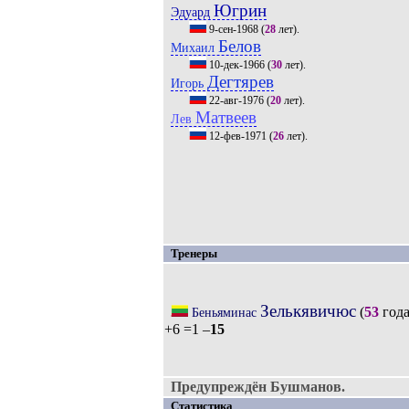
Югрин
Эдуард
9-сен-1968
(
28
лет).
Белов
Михаил
10-дек-1966
(
30
лет).
Дегтярев
Игорь
22-авг-1976
(
20
лет).
Матвеев
Лев
12-фев-1971
(
26
лет).
Тренеры
Зелькявичюс
(
53
года
Беньяминас
+6 =1 –
15
Предупреждён Бушманов.
Статистика