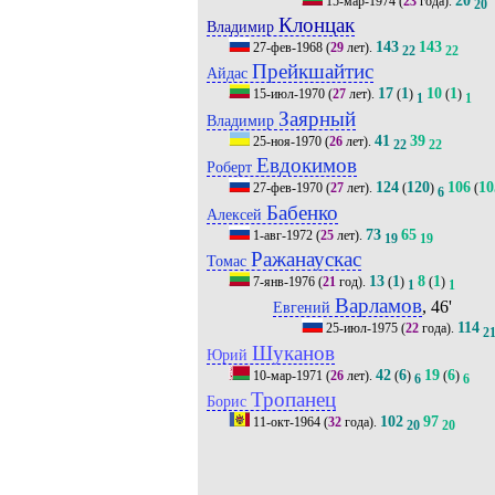
15-мар-1974
(
23
года).
20
Клонцак
Владимир
143
143
27-фев-1968
(
29
лет).
22
22
Прейкшайтис
Айдас
17
1
10
1
15-июл-1970
(
27
лет).
(
)
(
)
1
1
Заярный
Владимир
41
39
25-ноя-1970
(
26
лет).
22
22
Евдокимов
Роберт
124
120
106
10
27-фев-1970
(
27
лет).
(
)
(
6
Бабенко
Алексей
73
65
1-авг-1972
(
25
лет).
19
19
Ражанаускас
Томас
13
1
8
1
7-янв-1976
(
21
год).
(
)
(
)
1
1
Варламов
, 46'
Евгений
114
25-июл-1975
(
22
года).
2
Шуканов
Юрий
42
6
19
6
10-мар-1971
(
26
лет).
(
)
(
)
6
6
Тропанец
Борис
102
97
11-окт-1964
(
32
года).
20
20