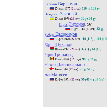
Варламов
Евгений
110
105
25-июл-1975
(
21
год).
17
17
Заярный
Владимир
36
34
25-ноя-1970
(
26
лет).
17
17
Тихонов
, 56'
Игорь
22
13-дек-1969
(
27
лет).
10
Евдокимов
Роберт
119
115
101
10
27-фев-1970
(
27
лет).
(
)
(
1
Шуканов
Юрий
37
1
14
1
10-мар-1971
(
26
лет).
(
)
(
)
1
1
Тропанец
Борис
98
93
11-окт-1964
(
32
года).
16
16
Джишкариани
Михаил
51
51
1-ноя-1969
(
27
лет).
17
17
Матвеев
Лев
56
41
35
26
12-фев-1971
(
26
лет).
(
)
(
)
14
5