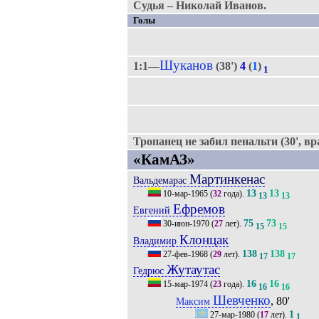
Судья – Николай Иванов.
Голы
Шуканов
1:1—
(38')
4
(
1
)
1
Тропанец не забил пенальти (30', вр
«КамАЗ»
Мартинкенас
Вальдемарас
13
13
10-мар-1965
(
32
года).
13
13
Ефремов
Евгений
75
73
30-июн-1970
(
27
лет).
15
15
Клонцак
Владимир
138
138
27-фев-1968
(
29
лет).
17
17
Жутаутас
Гедрюс
16
16
15-мар-1974
(
23
года).
16
16
Шевченко
, 80'
Максим
1
27-мар-1980
(
17
лет).
1