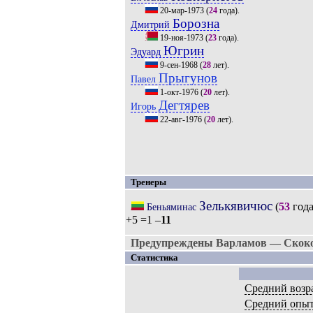
20-мар-1973
(
24
года).
Борозна
Дмитрий
19-ноя-1973
(
23
года).
Югрин
Эдуард
9-сен-1968
(
28
лет).
Прыгунов
Павел
1-окт-1976
(
20
лет).
Дегтярев
Игорь
22-авг-1976
(
20
лет).
Тренеры
Зелькявичюс
(
53
года
Беньяминас
+5 =1 –
11
Предупреждены Варламов — Скоко
Статистика
Средний возр
Средний опы