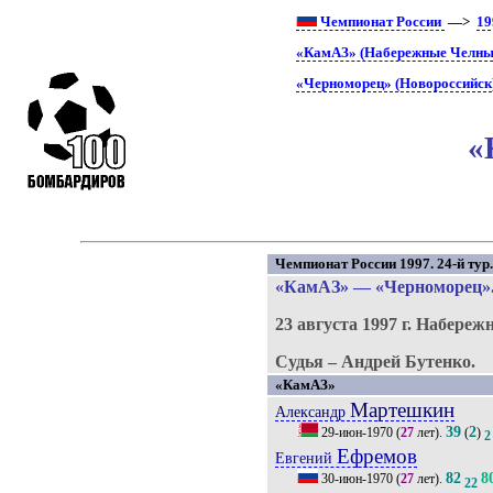
Чемпионат России
—>
19
«КамАЗ» (Набережные Челны)
«Черноморец» (Новороссийск)
«
Чемпионат России 1997. 24-й тур
«КамАЗ»
—
«Черноморец»
23 августа 1997 г.
Набереж
Судья – Андрей Бутенко.
«КамАЗ»
Мартешкин
Александр
39
2
29-июн-1970
(
27
лет).
(
)
2
Ефремов
Евгений
82
8
30-июн-1970
(
27
лет).
22