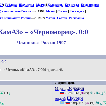
97
:
Таблица
|
Шахматка
|
Матчи
|
Календарь
|
Кто играл
|
Бомбардиры
|
 в чемпионате России
—> 1997:
Матчи
|
Состав
|
Раскладка
|
 в чемпионате России
—> 1997:
Матчи
|
Состав
|
Раскладка
|
КамАЗ» – «Черноморец». 0:0
Чемпионат России 1997
.
. 0:0
ные Челны.
«КамАЗ».
7 000 зрителей.
«Черноморец»
Володин
Михаил
37
1
61
16
5
(
)
21-сен-1968
(
28
лет).
(
)
1
16
Шкурин
Андрей
0
80
7
/
3-мар-1972
(
25
лет).
22
22