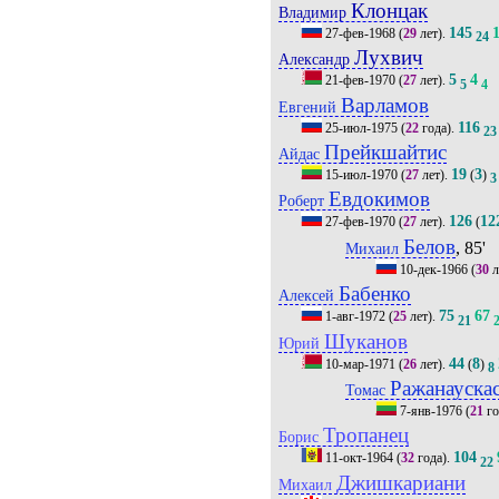
Клонцак
Владимир
145
27-фев-1968
(
29
лет).
24
Лухвич
Александр
5
4
21-фев-1970
(
27
лет).
5
4
Варламов
Евгений
116
25-июл-1975
(
22
года).
23
Прейкшайтис
Айдас
19
3
15-июл-1970
(
27
лет).
(
)
3
Евдокимов
Роберт
126
12
27-фев-1970
(
27
лет).
(
Белов
, 85'
Михаил
10-дек-1966
(
30
л
Бабенко
Алексей
75
67
1-авг-1972
(
25
лет).
21
Шуканов
Юрий
44
8
10-мар-1971
(
26
лет).
(
)
8
Ражанауска
Томас
7-янв-1976
(
21
го
Тропанец
Борис
104
11-окт-1964
(
32
года).
22
Джишкариани
Михаил