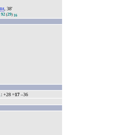
ли
, 38'
92
29
.
(
)
16
1
: +28 =
17
–36