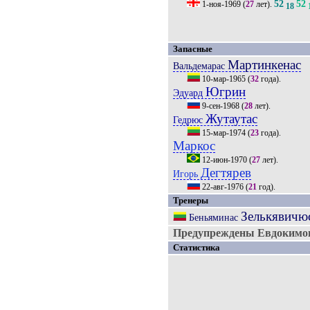
52
52
1-ноя-1969
(
27
лет).
18
Запасные
Мартинкенас
Вальдемарас
10-мар-1965
(
32
года).
Югрин
Эдуард
9-сен-1968
(
28
лет).
Жутаутас
Гедрюс
15-мар-1974
(
23
года).
Маркос
12-июн-1970
(
27
лет).
Дегтярев
Игорь
22-авг-1976
(
21
год).
Тренеры
Зелькявичю
Беньяминас
Предупреждены Евдокимов
Статистика