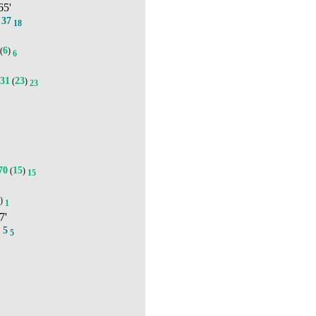
65'
37
.
18
6
(
)
6
31
23
(
)
23
6
70
15
(
)
15
1
)
1
7'
5
.
5