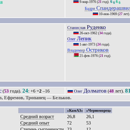
6
6
9-мар-1976
(
21
год).
18
6
6
Спандерашви
Бадри
10-ноя-1969
(
27
лет)
Руденко
Станислав
26-окт-1962
(
34
года).
Лепик
Олег
1-авг-1973
(
24
года).
Остриков
Владимир
21-фев-1976
(
21
год).
с
24
Долматов
8
(
53
года).
: +6 =
2
–16
(
48
лет).
Олег
, Ефремов, Тропанец — Бельков.
«КамАЗ»
«Черноморец»
Средний возраст
26,8
26,1
Средний опыт
72
53
Степень сыгранности
23
12