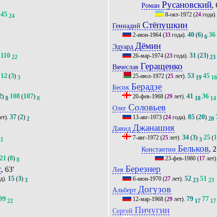
Русановский
, 
Роман
145
8-окт-1972
(
24
года)
24
Стёпушкин
Геннадий
40
6
36
2-июн-1964
(
33
года).
(
)
6
Дёмин
Эдуард
110
31
23
26-мар-1974
(
23
года).
(
)
22
23
Геращенко
Вячеслав
12
3
53
45
(
)
25-июл-1972
(
25
лет).
3
19
1
Берадзе
Бесик
2
108
107
41
36
)
(
)
20-фев-1968
(
29
лет).
8
8
18
14
Соловьев
Олег
37
2
85
20
ет).
(
)
13-авг-1973
(
24
года).
(
)
2
20
Джанашия
Давид
34
3
25
7-авг-1972
(
25
лет).
(
)
(
21
3
Бельков
, 2
Константин
21
8
(
)
23-фев-1980
(
17
лет)
8
с
Березнер
, 63'
Лев
15
3
52
51
д).
(
)
6-июн-1970
(
27
лет).
3
23
23
Догузов
Альберт
99
79
77
12-мар-1968
(
29
лет).
22
17
17
Пичугин
Сергей