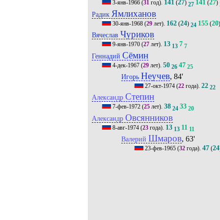
141
27
141
27
3-янв-1966
(
31
год).
(
)
(
)
27
Ямлиханов
Радик
162
24
155
20
30-янв-1968
(
29
лет).
(
)
(
24
Чуриков
Вячеслав
13
7
9-янв-1970
(
27
лет).
13
7
Сёмин
Геннадий
50
47
4-дек-1967
(
29
лет).
26
25
Неучев
, 84'
Игорь
22
27-окт-1974
(
22
года).
22
Степин
Александр
38
33
7-фев-1972
(
25
лет).
24
20
Овсянников
Александр
13
11
8-авг-1974
(
23
года).
13
11
Шмаров
, 63'
Валерий
47
24
23-фев-1965
(
32
года).
(