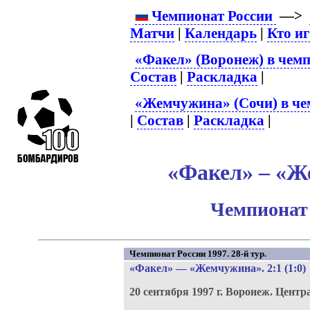
Чемпионат России
—>
Матчи
|
Календарь
|
Кто и
«Факел» (Воронеж) в чемп
Состав
|
Раскладка
|
«Жемчужина» (Сочи) в че
|
Состав
|
Раскладка
|
«Факел» – «Ж
Чемпионат 
Чемпионат России 1997. 28-й тур.
«Факел»
—
«Жемчужина»
. 2:1 (1:0)
20 сентября 1997 г.
Воронеж.
Центр