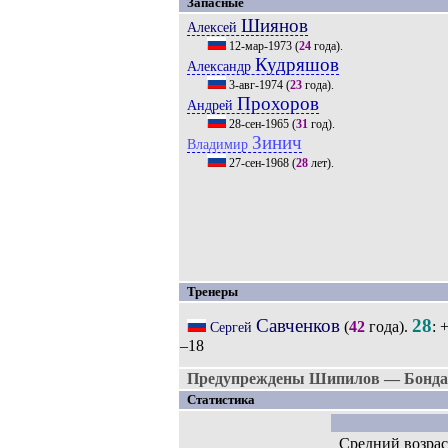
Запасные
Шиянов
Алексей
12-мар-1973
(
24
года).
Кудряшов
Александр
3-авг-1974
(
23
года).
Прохоров
Андрей
28-сен-1965
(
31
год).
Зинич
Владимир
27-сен-1968
(
28
лет).
Тренеры
Савченков
28
(
42
года).
: 
Сергей
–18
Предупреждены Шипилов — Бонда
Статистика
Средний возрас