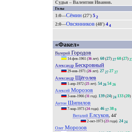
Судья – Валентин Иванов.
Голы
Сёмин
1:0—
(27')
5
2
Овсянников
2:0—
(48')
4
4
«Факел»
Городов
Валерий
60
27
60
27
14-фев-1961
(
36
лет).
(
)
(
)
27
2
Бескровный
Александр
27
27
29-янв-1971
(
26
лет).
27
27
Щёголев
Александр
54
54
1-апр-1972
(
25
лет).
26
26
Морозов
Алексей
139
24
133
20
3-янв-1966
(
31
год).
(
)
(
)
24
Шипилов
Антон
46
38
7-мар-1973
(
24
года).
17
9
Елсуков
, 44'
Виталий
24
2-окт-1973
(
23
года).
24
Морозов
Олег