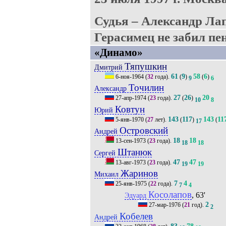
Судья – Александр Ла
Герасимец не забил пен
«Динамо»
Тяпушкин
Дмитрий
61
9
58
6
6-ноя-1964
(
32
года).
(
)
(
)
9
6
Точилин
Александр
27
26
20
27-апр-1974
(
23
года).
(
)
10
8
Ковтун
Юрий
143
117
143
11
5-янв-1970
(
27
лет).
(
)
(
17
Островский
Андрей
18
18
13-сен-1973
(
23
года).
18
18
Штанюк
Сергей
47
47
13-авг-1973
(
23
года).
19
19
Жаринов
Михаил
7
4
25-янв-1975
(
22
года).
7
4
Косолапов
, 63'
Эдуард
2
27-мар-1976
(
21
год).
2
Кобелев
Андрей
83
78