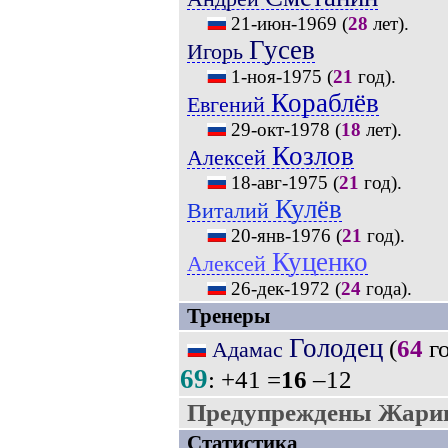
21-июн-1969
(
28
лет).
Гусев
Игорь
1-ноя-1975
(
21
год).
Кораблёв
Евгений
29-окт-1978
(
18
лет).
Козлов
Алексей
18-авг-1975
(
21
год).
Кулёв
Виталий
20-янв-1976
(
21
год).
Куценко
Алексей
26-дек-1972
(
24
года).
Тренеры
Голодец
(
64
го
Адамас
69
: +41 =
16
–12
Предупреждены Жарин
Статистика