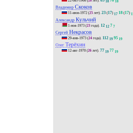
22-окт-1968
(
28
лет).
18
18
Скоков
Владимир
23
17
18
17
11-июн-1972
(
25
лет).
(
)
(
)
17
1
Кульчий
Александр
12
7
1-ноя-1973
(
23
года).
12
7
Некрасов
Сергей
112
95
29-янв-1973
(
24
года).
19
19
Терёхин
Олег
77
77
12-авг-1970
(
26
лет).
19
19