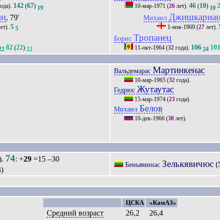
142
67
46
10
ода).
(
)
10-мар-1971
(
26
лет).
(
)
19
10
ин
Джишкариа
, 79'
Михаил
5
ет).
1-ноя-1969
(
27
лет).
5
Тропанец
Борис
82
22
106
10
(
)
11-окт-1964
(
32
года).
22
22
24
Мартинкенас
Вальдемарас
10-мар-1965
(
32
года).
Жутаутас
Гедрюс
15-мар-1974
(
23
года).
Белов
Михаил
10-дек-1966
(
30
лет).
74
).
: +
29
=15 –30
Зелькявичюс
(
Беньяминас
)
ЦСКА
«КамАЗ»
Средний возраст
26,2
26,4