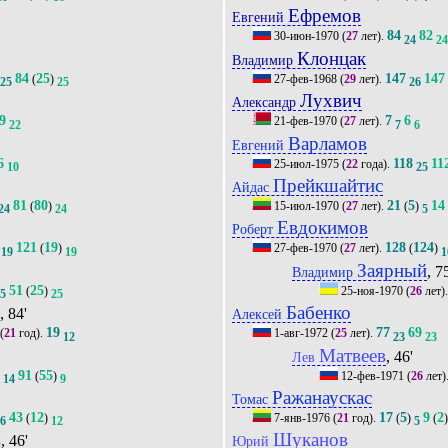
Ефремов
Евгений
84
82
30-июн-1970
(
27
лет).
24
2
Клонцак
Владимир
84
25
147
147
(
)
27-фев-1968
(
29
лет).
25
25
26
Лухвич
Александр
9
7
6
21-фев-1970
(
27
лет).
22
7
6
Варламов
Евгений
6
118
11
25-июл-1975
(
22
года).
10
25
Прейкшайтис
Айдас
81
80
21
5
14
(
)
15-июл-1970
(
27
лет).
(
)
24
24
5
Евдокимов
Роберт
121
19
128
124
(
)
27-фев-1970
(
27
лет).
(
)
19
19
1
Заярный
, 7
Владимир
51
25
(
)
25-ноя-1970
(
26
лет)
25
25
н
Бабенко
, 84'
Алексей
19
77
69
(
21
год).
1-авг-1972
(
25
лет).
12
23
23
Матвеев
, 46'
Лев
91
55
)
(
)
12-фев-1971
(
26
лет)
14
9
Ражанаускас
Томас
43
12
17
5
9
2
(
)
7-янв-1976
(
21
год).
(
)
(
16
12
5
в
Шуканов
, 46'
Юрий