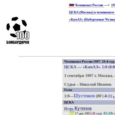
Чемпионат России
—>
19
ЦСКА (Москва) в чемпионате
«КамАЗ» (Набережные Челны)
Чемпионат России 1997. 26-й тур
ЦСКА
—
«КамАЗ»
. 1:0 (0:0
3 сентября 1997 г.
Москва.
Судья – Николай Иванов.
Голы
Шустиков
1:0—
(88')
4
(
1
)
1
ЦСКА
Кутепов
Игорь
43
10
17-дек-1965
(
31
год).
(
)