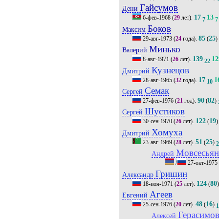
Гайсумов
Дени
17
13
6-фев-1968
(
29
лет).
7
7
Боков
Максим
85
25
29-авг-1973
(
24
года).
(
)
Минько
Валерий
139
12
8-авг-1971
(
26
лет).
22
Кузнецов
Дмитрий
17
1
28-авг-1965
(
32
года).
10
Семак
Сергей
90
82
27-фев-1976
(
21
год).
(
)
Шустиков
Сергей
122
19
30-сен-1970
(
26
лет).
(
)
Хомуха
Дмитрий
51
25
23-авг-1969
(
28
лет).
(
)
Мовсесья
Андрей
/
27-окт-1975
Гришин
Александр
124
80
18-ноя-1971
(
25
лет).
(
Агеев
Евгений
48
16
25-сен-1976
(
20
лет).
(
)
Герасимо
Алексей