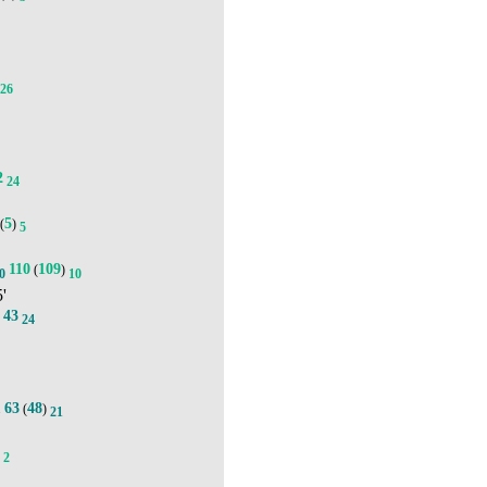
4
26
2
24
5
(
)
5
110
109
(
)
0
10
5'
43
.
24
63
48
.
(
)
21
)
2