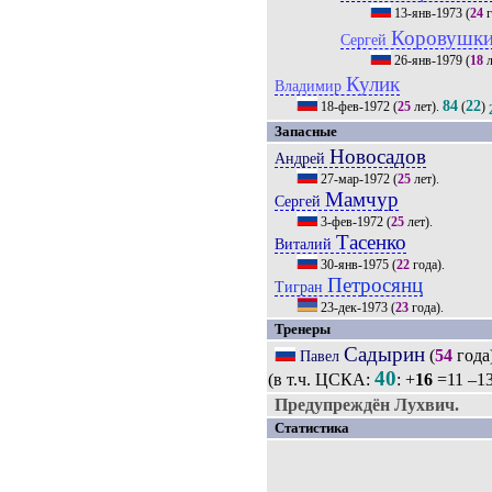
13-янв-1973
(
24
г
Коровушк
Сергей
26-янв-1979
(
18
л
Кулик
Владимир
84
22
18-фев-1972
(
25
лет).
(
)
Запасные
Новосадов
Андрей
27-мар-1972
(
25
лет).
Мамчур
Сергей
3-фев-1972
(
25
лет).
Тасенко
Виталий
30-янв-1975
(
22
года).
Петросянц
Тигран
23-дек-1973
(
23
года).
Тренеры
Садырин
(
54
года
Павел
40
(в т.ч. ЦСКА:
: +
16
=11 –13
Предупреждён Лухвич.
Статистика