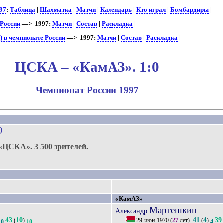
97
:
Таблица
|
Шахматка
|
Матчи
|
Календарь
|
Кто играл
|
Бомбардиры
|
 России
—> 1997:
Матчи
|
Состав
|
Раскладка
|
 в чемпионате России
—> 1997:
Матчи
|
Состав
|
Раскладка
|
ЦСКА – «КамАЗ». 1:0
Чемпионат России 1997
.
)
«ЦСКА».
3 500 зрителей.
«КамАЗ»
Мартешкин
Александр
43
10
41
4
39
(
)
29-июн-1970
(
27
лет).
(
)
10
10
4