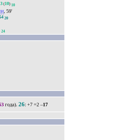
23
10
(
)
10
ни
, 59'
54
20
1
24
26
53
года).
: +7 =2 –
17