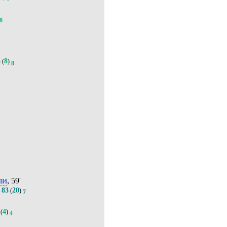
8
6
8
(
)
8
ли
, 59'
83
20
.
(
)
7
4
(
)
4