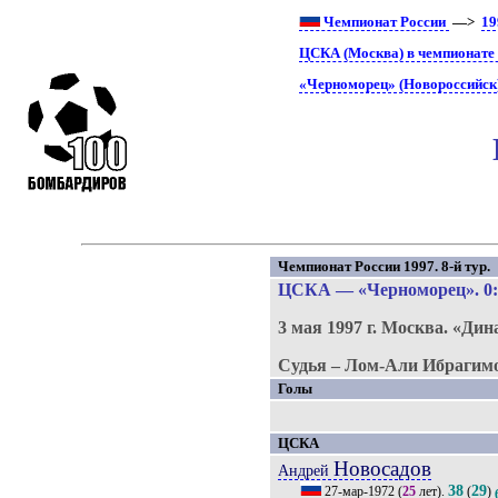
Чемпионат России
—>
19
ЦСКА (Москва) в чемпионате
«Черноморец» (Новороссийск)
Чемпионат России 1997. 8-й тур.
ЦСКА
—
«Черноморец»
. 0
3 мая 1997 г.
Москва.
«Дин
Судья – Лом-Али Ибрагим
Голы
ЦСКА
Новосадов
Андрей
38
29
27-мар-1972
(
25
лет).
(
)