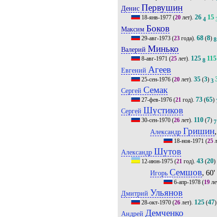
Первушин
Денис
26
15
18-янв-1977
(
20
лет).
4
Боков
Максим
68
8
29-авг-1973
(
23
года).
(
)
8
Минько
Валерий
125
115
8-авг-1971
(
25
лет).
8
Агеев
Евгений
35
3
25-сен-1976
(
20
лет).
(
)
3
Семак
Сергей
73
65
27-фев-1976
(
21
год).
(
)
Шустиков
Сергей
110
7
30-сен-1970
(
26
лет).
(
)
7
Гришин
Александр
18-ноя-1971
(
25
л
Шутов
Александр
43
20
12-июн-1975
(
21
год).
(
)
Семшов
, 60'
Игорь
6-апр-1978
(
19
ле
Ульянов
Дмитрий
125
47
28-окт-1970
(
26
лет).
(
)
Демченко
Андрей