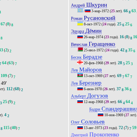
Шкурин
Андрей
66
63
/
3-мар-1972
(
25
лет).
3
8
Русановский
Роман
67
8
25
25
(
)
8-окт-1972
(
24
года).
8
6
6
Дёмин
Эдуард
16
8
1
26-мар-1974
(
23
года).
(
)
8
8
Геращенко
Вячеслав
33
2
42
35
(
)
25-июл-1972
(
24
года).
2
8
6
Берадзе
Бесик
64
63
28
25
(
)
20-фев-1968
(
29
лет).
7
7
5
3
Майоров
Лев
109
7
69
67
(
)
13-окт-1969
(
27
лет).
7
7
7
Березнер
, 49'
Лев
112
68
37
36
ет).
(
)
6-июн-1970
(
26
лет).
2
8
8
Догузов
Альберт
25
9
66
64
(
)
12-мар-1968
(
29
лет).
3
2
4
4
Спандерашви
Бадри
4
т).
10-ноя-1969
(
27
лет)
2
Соловьев
Олег
115
40
72
7
59
(
)
13-авг-1973
(
23
года).
(
)
8
7
7
Прокопенко
Дмитрий