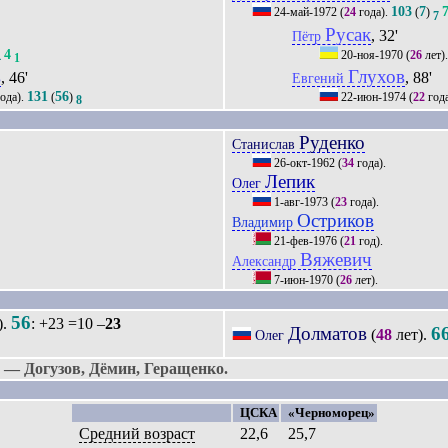
103
7
24-май-1972
(
24
года).
(
)
7
Русак
, 32'
Пётр
4
20-ноя-1970
(
26
лет)
4
1
в
Глухов
, 46'
, 88'
Евгений
131
56
ода).
(
)
22-июн-1974
(
22
год
8
Руденко
Станислав
26-окт-1962
(
34
года).
Лепик
Олег
1-авг-1973
(
23
года).
Остриков
Владимир
21-фев-1976
(
21
год).
Вяжевич
Александр
7-июн-1970
(
26
лет).
56
).
: +23 =10 –
23
Долматов
6
(
48
лет).
Олег
— Догузов, Дёмин, Геращенко.
ЦСКА
«Черноморец»
Средний возраст
22,6
25,7