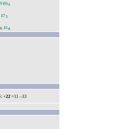
76
6
(
)
6
17
.
5
15
а).
6
6
: +
22
=11 –33