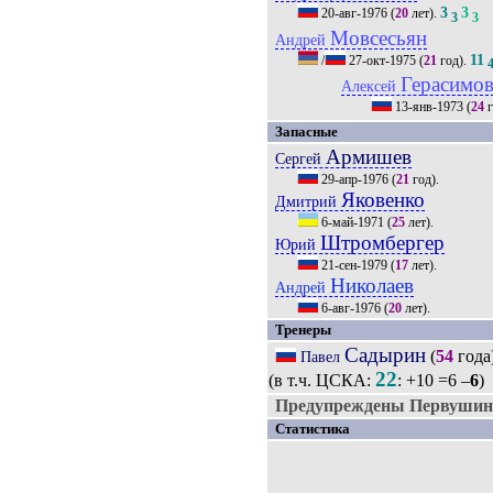
3
3
20-авг-1976
(
20
лет).
3
3
Мовсесьян
Андрей
11
/
27-окт-1975
(
21
год).
Герасимо
Алексей
13-янв-1973
(
24
г
Запасные
Армишев
Сергей
29-апр-1976
(
21
год).
Яковенко
Дмитрий
6-май-1971
(
25
лет).
Штромбергер
Юрий
21-сен-1979
(
17
лет).
Николаев
Андрей
6-авг-1976
(
20
лет).
Тренеры
Садырин
(
54
года
Павел
22
(в т.ч. ЦСКА:
: +10 =6 –
6
)
Предупреждены Первушин 
Статистика