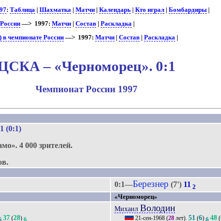
97
:
Таблица
|
Шахматка
|
Матчи
|
Календарь
|
Кто играл
|
Бомбардиры
|
 России
—> 1997:
Матчи
|
Состав
|
Раскладка
|
 в чемпионате России
—> 1997:
Матчи
|
Состав
|
Раскладка
|
ЦСКА – «Черноморец». 0:1
Чемпионат России 1997
:1 (0:1)
амо».
4 000 зрителей.
ов.
Березнер
0:1—
(7')
11
2
«Черноморец»
Володин
Михаил
37
28
51
6
48
(
)
21-сен-1968
(
28
лет).
(
)
(
6
6
6