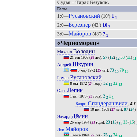
Судья – Тарас Безубяк.
Голы
Русановский
1:0—
(10')
1
1
Березнер
2:0—
(42')
16
7
Майоров
3:0—
(48')
7
1
«Черноморец»
Володин
Михаил
57
12
53
11
21-сен-1968
(
28
лет).
(
)
(
)
12
11
Шкурин
Андрей
73
70
/
3-мар-1972
(
25
лет).
15
15
Русановский
Роман
32
32
8-окт-1972
(
24
года).
13
13
Лепик
Олег
2
1
1-авг-1973
(
23
года).
2
1
Спандерашвили
, 49'
Бадри
87
24
10-ноя-1969
(
27
лет).
(
)
Дёмин
Эдуард
23
15
23
15
26-мар-1974
(
23
года).
(
)
(
)
15
Майоров
Лев
76
74
13-окт-1969
(
27
лет).
14
14