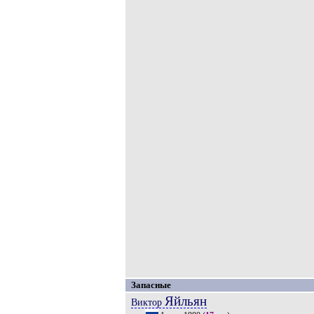
Запасные
Яйльян
Виктор