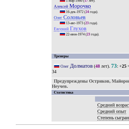
1-мар-1980
(
17
лет).
Морочко
Алексей
16-дек-1972
(
24
года).
Соловьев
Олег
13-авг-1973
(
23
года).
Глухов
Евгений
22-июн-1974
(
23
года).
Тренеры
Долматов
73
(
48
лет).
: +
25
=
Олег
34
Предупреждены Остриков, Майоров
Неучев.
Статистика
Средний возрас
Средний опыт
Степень сыгра