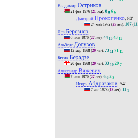
Остриков
Владимир
8
6
21-фев-1976
(
21
год).
8
6
Прокопенко
, 80'
Дмитрий
107
11
24-май-1972
(
25
лет).
(
Березнер
Лев
44
43
6-июн-1970
(
27
лет).
15
15
Догузов
Альберт
73
71
12-мар-1968
(
29
лет).
11
11
Берадзе
Бесик
33
29
20-фев-1968
(
29
лет).
10
7
Вяжевич
Александр
6
2
7-июн-1970
(
27
лет).
6
2
Абдразаков
, 54'
Игорь
11
7-авг-1978
(
18
лет).
1