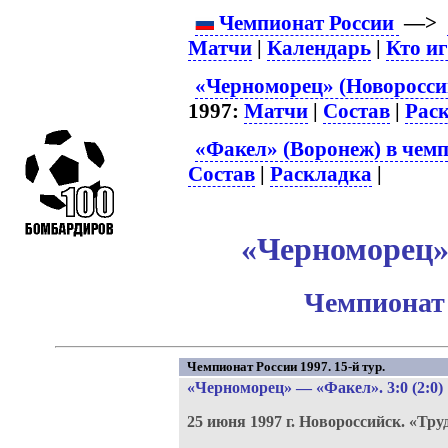
Чемпионат России
—>
Матчи
|
Календарь
|
Кто и
«Черноморец» (Новороссий
1997:
Матчи
|
Состав
|
Рас
«Факел» (Воронеж) в чемп
Состав
|
Раскладка
|
«Черноморец» 
Чемпионат 
Чемпионат России 1997. 15-й тур.
«Черноморец»
—
«Факел»
. 3:0 (2:0)
25 июня 1997 г.
Новороссийск.
«Тру