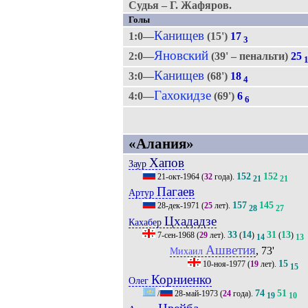
Судья – Г. Жафяров.
Голы
Канищев
1:0—
(15')
17
3
Яновский
2:0—
(39' – пенальти)
25
Канищев
3:0—
(68')
18
4
Гахокидзе
4:0—
(69')
6
6
«Алания»
Хапов
Заур
152
152
21-окт-1964
(
32
года).
21
21
Пагаев
Артур
157
145
28-дек-1971
(
25
лет).
28
27
Цхададзе
Кахабер
33
14
31
13
7-сен-1968
(
29
лет).
(
)
(
)
14
13
Ашветия
, 73'
Михаил
15
10-ноя-1977
(
19
лет).
15
Корниенко
Олег
74
51
/
28-май-1973
(
24
года).
19
10