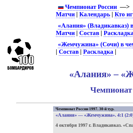
Чемпионат России
—>
Матчи
|
Календарь
|
Кто и
«Алания» (Владикавказ) в
Матчи
|
Состав
|
Раскладк
«Жемчужина» (Сочи) в че
|
Состав
|
Раскладка
|
«Алания» – «Ж
Чемпионат 
Чемпионат России 1997. 30-й тур.
«Алания»
—
«Жемчужина»
. 4:1 (2:0
4 октября 1997 г.
Владикавказ.
«Сп