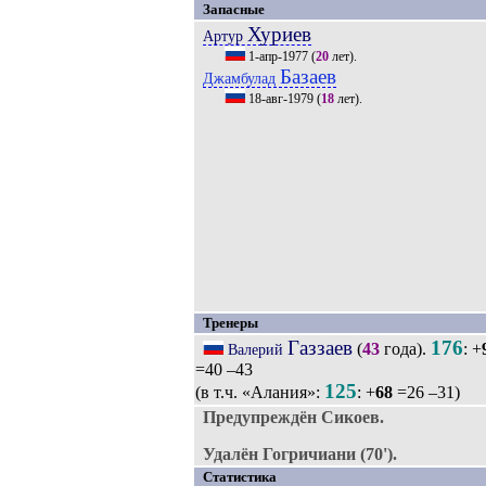
Запасные
Хуриев
Артур
1-апр-1977
(
20
лет).
Базаев
Джамбулад
18-авг-1979
(
18
лет).
Тренеры
Газзаев
176
(
43
года).
: +
Валерий
=40 –43
125
(в т.ч. «Алания»:
: +
68
=26 –31)
Предупреждён Сикоев.
Удалён Гогричиани (70').
Статистика