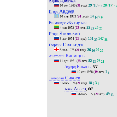
Цвейба
Ахрик
29
18
28
17
10-сен-1966
(
31
год).
(
)
(
)
18
1
Авдеев
Игорь
14
6
10-янв-1973
(
24
года).
14
6
Жутаутас
Раймондас
25
25
4-сен-1972
(
25
лет).
25
25
Яновский
Игорь
151
147
3-авг-1974
(
23
года).
29
28
Гахокидзе
Георгий
26
20
5-ноя-1975
(
21
год).
26
20
Канищев
Анатолий
82
76
11-дек-1971
(
25
лет).
23
21
Бакаев
, 83'
Эдуард
1
10-сен-1978
(
19
лет).
1
Сикоев
Тамерлан
18
3
31-авг-1976
(
21
год).
7
2
Агаев
, 60'
Алан
49
31-мар-1977
(
20
лет).
13