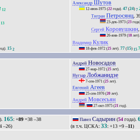
Шутов
Александр
2
47
24
12-июн-1975
(
22
года).
(
)
12
7
Петросянц
, 3
Тигран
23-дек-1973
(
23
года
13
Коровушкин
,
Сергей
26-янв-1979
(
18
лет)
Кулик
'
Владимир
15
77
15
од).
18-фев-1972
(
25
лет).
(
)
2
15
Новосадов
Андрей
27-мар-1972
(
25
лет).
Лобжанидзе
Нугзар
7-сен-1971
(
25
лет).
Агеев
Евгений
25-сен-1976
(
20
лет).
Мовсесьян
Андрей
/
27-окт-1975
(
21
год).
165
Садырин
).
: +
89
=38 –38
(
54
года).
Павел
33
 –26)
(в т.ч. ЦСКА:
: +13 =9 –
11
)