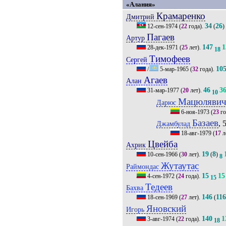
«Алания»
Крамаренко
Дмитрий
34
26
12-сен-1974
(
22
года).
(
)
Пагаев
Артур
147
1
28-дек-1971
(
25
лет).
18
Тимофеев
Сергей
10
/
5-мар-1965
(
32
года).
Агаев
Алан
46
3
31-мар-1977
(
20
лет).
10
Мацюляви
Дарюс
6-ноя-1973
(
23
го
Базаев
, 
Джамбулад
18-авг-1979
(
17
л
Цвейба
Ахрик
19
8
10-сен-1966
(
30
лет).
(
)
8
Жутаутас
Раймондас
15
15
4-сен-1972
(
24
года).
15
Тедеев
Бахва
146
11
18-сен-1969
(
27
лет).
(
Яновский
Игорь
140
1
3-авг-1974
(
22
года).
18