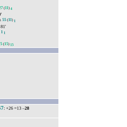
27
11
(
)
4
9'
55
11
).
(
)
1
 81'
1
.
1
75
15
(
)
15
67
: +26 =13 –
28