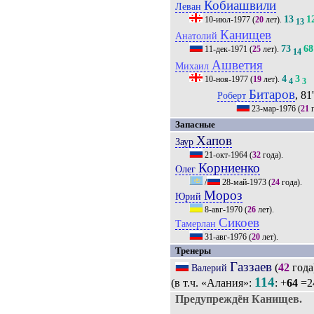
Кобиашвили
Леван
13
1
10-июл-1977
(
20
лет).
13
Канищев
Анатолий
73
68
11-дек-1971
(
25
лет).
14
Ашветия
Михаил
4
3
10-ноя-1977
(
19
лет).
4
3
Битаров
, 81
Роберт
23-мар-1976
(
21
г
Запасные
Хапов
Заур
21-окт-1964
(
32
года).
Корниенко
Олег
/
28-май-1973
(
24
года).
Мороз
Юрий
8-авг-1970
(
26
лет).
Сикоев
Тамерлан
31-авг-1976
(
20
лет).
Тренеры
Газзаев
(
42
года
Валерий
114
(в т.ч. «Алания»:
: +
64
=24
Предупреждён Канищев.