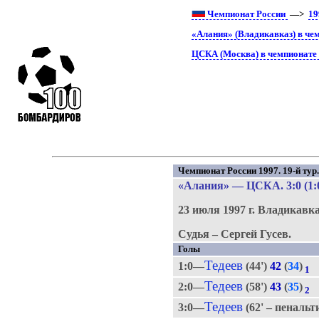
Чемпионат России
—>
19
«Алания» (Владикавказ) в че
ЦСКА (Москва) в чемпионате
Чемпионат России 1997. 19-й тур
«Алания»
—
ЦСКА
. 3:0 (1:
23 июля 1997 г.
Владикавка
Судья – Сергей Гусев.
Голы
Тедеев
1:0—
(44')
42
(
34
)
1
Тедеев
2:0—
(58')
43
(
35
)
2
Тедеев
3:0—
(62' – пенальт