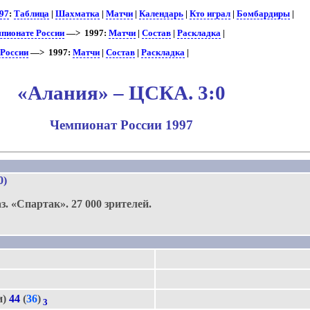
97
:
Таблица
|
Шахматка
|
Матчи
|
Календарь
|
Кто играл
|
Бомбардиры
|
мпионате России
—> 1997:
Матчи
|
Состав
|
Раскладка
|
 России
—> 1997:
Матчи
|
Состав
|
Раскладка
|
«Алания» – ЦСКА. 3:0
Чемпионат России 1997
.
0)
з.
«Спартак».
27 000 зрителей.
и)
44
(
36
)
3