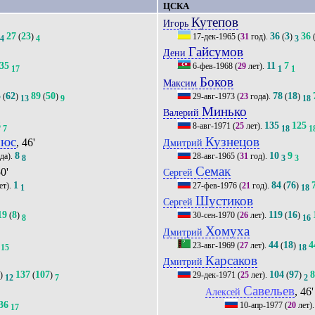
ЦСКА
Кутепов
Игорь
27
23
36
3
36
(
)
17-дек-1965
(
31
год).
(
)
4
4
3
Гайсумов
Дени
35
11
7
6-фев-1968
(
29
лет).
17
1
1
Боков
Максим
5
62
89
50
78
18
(
)
(
)
29-авг-1973
(
23
года).
(
)
13
9
18
Минько
Валерий
6
135
125
8-авг-1971
(
25
лет).
7
18
1
чюс
Кузнецов
, 46'
Дмитрий
8
10
9
да).
28-авг-1965
(
31
год).
8
3
3
Семак
50'
Сергей
1
84
76
ет).
27-фев-1976
(
21
год).
(
)
1
18
Шустиков
Сергей
19
8
119
16
(
)
30-сен-1970
(
26
лет).
(
)
8
16
Хомуха
Дмитрий
44
18
4
23-авг-1969
(
27
лет).
(
)
15
18
Карсаков
Дмитрий
6
137
107
104
97
)
(
)
29-дек-1971
(
25
лет).
(
)
12
7
2
Савельев
, 46'
Алексей
36
10-апр-1977
(
20
лет)
17