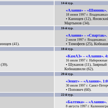
14-й тур.
«Алания» – «Шинник». 
18 июня 1997 г. Владикавказ
• Канищев (12), Яновский 
Мартынов (34).
16-й тур.
«Алания» – «Спартак». 
2 июля 1997 г. Владикавказ.
анищев (41).
• Тимофеев (25), Кобиашв
18-й тур.
«КамАЗ» – «Алания». 4
16 июля 1997 г. Набережные
(39).
• Шуканов (11), Заярный (
Кобиашвили (62).
20-й тур.
«Зенит» – «Алания». 1:0
30 июля 1997 г. Санкт-Петер
• Попович (60).
22-й тур.
«Балтика» – «Алания». 
8 августа 1997 г. Калинингра