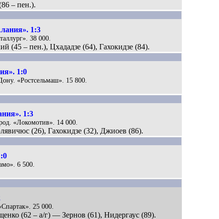
86 – пен.).
лания». 1:3
таллург». 38 000.
 (45 – пен.), Цхададзе (64), Гахокидзе (84).
я». 1:0
-Дону. «Ростсельмаш». 15 800.
ния». 1:3
род. «Локомотив». 14 000.
явичюс (26), Гахокидзе (32), Джиоев (86).
:0
амо». 6 500.
2
«Спартак». 25 000.
щенко (62 – а/г) — Зернов (61), Нидергаус (89).