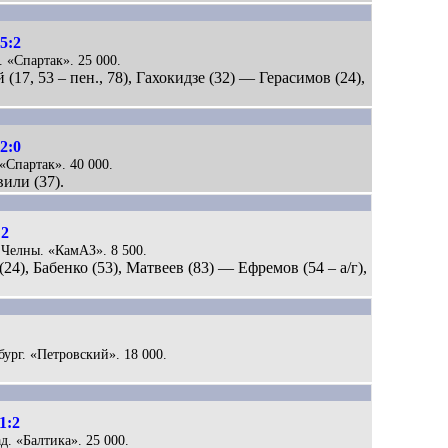
5:2
. «Спартак». 25 000.
(17, 53 – пен., 78), Гахокидзе (32) — Герасимов (24),
2:0
 «Спартак». 40 000.
или (37).
:2
 Челны. «КамАЗ». 8 500.
24), Бабенко (53), Матвеев (83) — Ефремов (54 – а/г),
бург. «Петровский». 18 000.
1:2
д. «Балтика». 25 000.