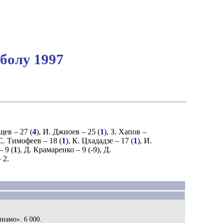
болу 1997
щев
– 27 (
4
),
И. Джиоев
– 25 (
1
),
З. Хапов
–
С. Тимофеев
– 18 (
1
),
К. Цхададзе
– 17 (
1
),
И.
– 9 (
1
),
Д. Крамаренко
– 9 (
-9
),
Д.
 2.
инамо». 6 000.