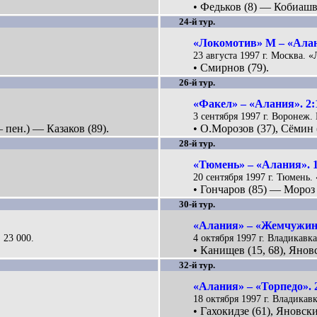
• Федьков (8) — Кобиашви
24-й тур.
«Локомотив» М – «Алан
23 августа 1997 г. Москва. 
• Смирнов (79).
26-й тур.
«Факел» – «Алания». 2:
3 сентября 1997 г. Воронеж
 пен.) — Казаков (89).
• О.Морозов (37), Сёмин 
28-й тур.
«Тюмень» – «Алания». 1
20 сентября 1997 г. Тюмень.
• Гончаров (85) — Мороз (
30-й тур.
«Алания» – «Жемчужина
 23 000.
4 октября 1997 г. Владикавка
• Канищев (15, 68), Яновс
32-й тур.
«Алания» – «Торпедо». 
18 октября 1997 г. Владикавк
• Гахокидзе (61), Яновск