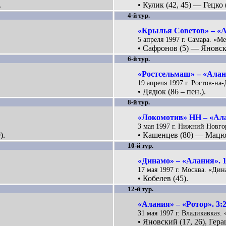
.
• Кулик (42, 45) — Гецко (
4-й тур.
«Крылья Советов» – «А
5 апреля 1997 г. Самара. «Ме
• Сафронов (5) — Яновский
6-й тур.
«Ростсельмаш» – «Алани
19 апреля 1997 г. Ростов-на
• Дядюк (86 – пен.).
8-й тур.
«Локомотив» НН – «Ала
3 мая 1997 г. Нижний Новго
).
• Кашенцев (80) — Мацюл
10-й тур.
«Динамо» – «Алания». 1
17 мая 1997 г. Москва. «Дин
• Кобелев (45).
12-й тур.
«Алания» – «Ротор». 3:
31 мая 1997 г. Владикавказ. 
• Яновский (17, 26), Гера