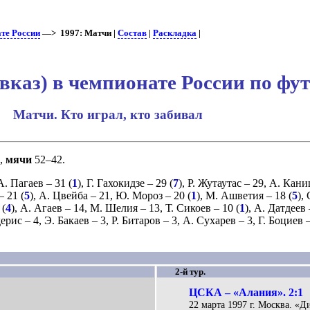
те России
—> 1997: Матчи |
Состав
|
Раскладка
|
каз) в чемпионате России по фут
Матчи. Кто играл, кто забивал
),
мячи
52–42.
А. Пагаев
– 31 (
1
),
Г. Гахокидзе
– 29 (
7
),
Р. Жутаутас
– 29,
А. Кани
– 21 (
5
),
А. Цвейба
– 21,
Ю. Мороз
– 20 (
1
),
М. Ашветия
– 18 (
5
),
 (
4
),
А. Агаев
– 14,
М. Шелия
– 13,
Т. Сикоев
– 10 (
1
),
А. Датдеев
дерис
– 4,
Э. Бакаев
– 3,
Р. Битаров
– 3,
А. Сухарев
– 3,
Г. Боциев
–
2-й тур.
ЦСКА – «Алания». 2:1
22 марта 1997 г. Москва. «Д