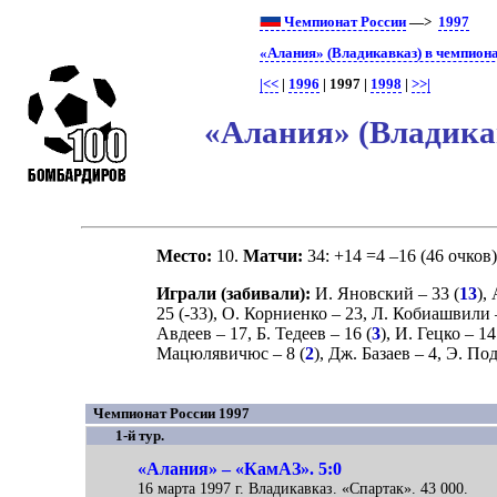
Чемпионат России
—>
1997
«Алания» (Владикавказ) в чемпиона
|<<
|
1996
| 1997 |
1998
|
>>|
«Алания» (Владикав
Место:
10.
Матчи:
34: +14 =4 –16 (46 очков
Играли (забивали):
И. Яновский
– 33 (
13
),
25 (
-33
),
О. Корниенко
– 23,
Л. Кобиашвили
Авдеев
– 17,
Б. Тедеев
– 16 (
3
),
И. Гецко
– 14
Мацюлявичюс
– 8 (
2
),
Дж. Базаев
– 4,
Э. По
Чемпионат России 1997
1-й тур.
«Алания» – «КамАЗ». 5:0
16 марта 1997 г. Владикавказ. «Спартак». 43 000.