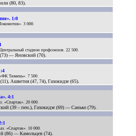
ли (80, 83).
ия». 1:0
«Локомотив». 3 000.
1
. Центральный стадион профсоюзов. 22 500.
(73) — Яновский (70).
:4
 «ФК Тюмень». 7 500.
11), Ашветия (47, 74), Гахокидзе (65).
». 4:1
з. «Спартак». 20 000.
кий (39 – пен.), Гахокидзе (69) — Санько (79).
2:1
аз. «Спартак». 10 000.
ий (86) — Камольцев (74).