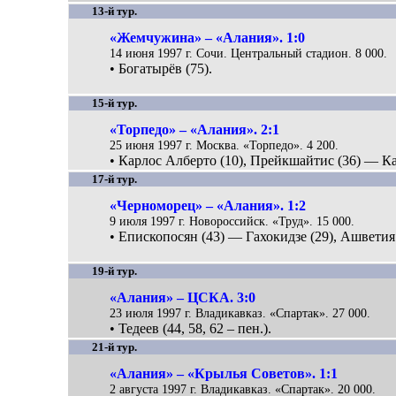
13-й тур.
«Жемчужина» – «Алания». 1:0
14 июня 1997 г. Сочи. Центральный стадион. 8 000.
• Богатырёв (75).
15-й тур.
«Торпедо» – «Алания». 2:1
25 июня 1997 г. Москва. «Торпедо». 4 200.
• Карлос Алберто (10), Прейкшайтис (36) — К
17-й тур.
«Черноморец» – «Алания». 1:2
9 июля 1997 г. Новороссийск. «Труд». 15 000.
• Епископосян (43) — Гахокидзе (29), Ашветия 
19-й тур.
«Алания» – ЦСКА. 3:0
23 июля 1997 г. Владикавказ. «Спартак». 27 000.
• Тедеев (44, 58, 62 – пен.).
21-й тур.
«Алания» – «Крылья Советов». 1:1
2 августа 1997 г. Владикавказ. «Спартак». 20 000.