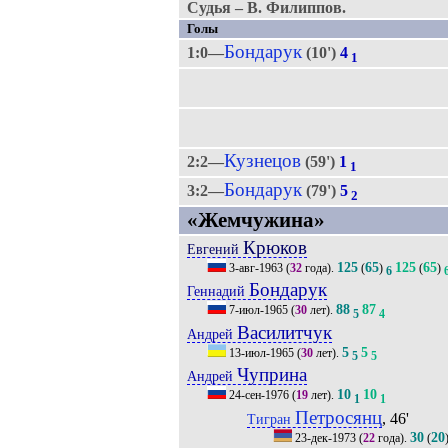
Судья – В. Филиппов.
Голы
Бондарук
1:0—
(10')
4
1
Кузнецов
2:2—
(59')
1
1
Бондарук
3:2—
(79')
5
2
«Жемчужина»
Крюков
Евгений
125
65
125
65
3-авг-1963
(
32
года).
(
)
(
)
6
Бондарук
Геннадий
88
87
7-июл-1965
(
30
лет).
5
4
Василитчук
Андрей
5
5
13-июл-1965
(
30
лет).
5
5
Чуприна
Андрей
10
10
24-сен-1976
(
19
лет).
1
1
Петросянц
, 46'
Тигран
30
20
23-дек-1973
(
22
года).
(