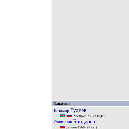
Запасные
Гудиев
Казимир
/
29-апр-1972
(
23
года).
Бондарев
Станислав
29-июн-1968
(
27
лет).