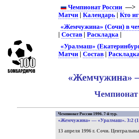
Чемпионат России
—>
Матчи
|
Календарь
|
Кто и
«Жемчужина» (Сочи) в че
|
Состав
|
Раскладка
|
«Уралмаш» (Екатеринбург
Матчи
|
Состав
|
Раскладк
«Жемчужина» –
Чемпионат 
Чемпионат России 1996. 7-й тур.
«Жемчужина»
—
«Уралмаш»
. 3:2 (1
13 апреля 1996 г.
Сочи.
Центральны