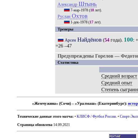
Штынь
Александр
7-мар-1978
(
18
лет).
Охтов
Руслан
1-дек-1978
(
17
лет).
Тренеры
Найдёнов
100
(
54
года).
: 
Арсен
=26 –47
Предупреждены Горелов — Федото
Статистика
Средний возраст
Средний опыт
Степень сыгранн
«Жемчужина» (Сочи) – «Уралмаш» (Екатеринбург):
истор
Технические данные этого матча:
•
КЛИСФ / Футбол России
. •
Спорт-Эксп
Страница обновлена
14.09.2021