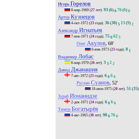
Горелов
Игорь
93
6
76
6
8-мар-1969
(
27
лет).
(
)
(
)
6
6
Кузнецов
Артур
36
30
13
9
4-окт-1972
(
23
года).
(
)
(
)
5
2
Игнатьев
Александр
75
62
7-ноя-1971
(
24
года).
6
5
Акулов
, 68'
Олег
8
6-янв-1973
(
23
года).
1
Лобас
Владимир
3
2
6-мар-1970
(
26
лет).
3
2
Джанашия
Давид
6
6
7-авг-1972
(
23
года).
6
6
Суанов
, 52'
Руслан
51
35
18-июн-1975
(
20
лет).
(
)
Ионанидзе
Зураб
6
6
2-дек-1971
(
24
года).
6
6
Богатырёв
Тимур
90
76
4-авг-1965
(
30
лет).
6
6