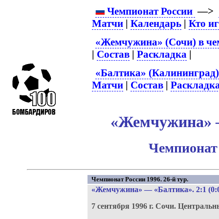
Чемпионат России
—>
Матчи
|
Календарь
|
Кто и
«Жемчужина» (Сочи) в че
|
Состав
|
Раскладка
|
«Балтика» (Калининград)
Матчи
|
Состав
|
Раскладк
«Жемчужина» –
Чемпионат 
Чемпионат России 1996. 26-й тур.
«Жемчужина»
—
«Балтика»
. 2:1 (0:
7 сентября 1996 г.
Сочи.
Центральн