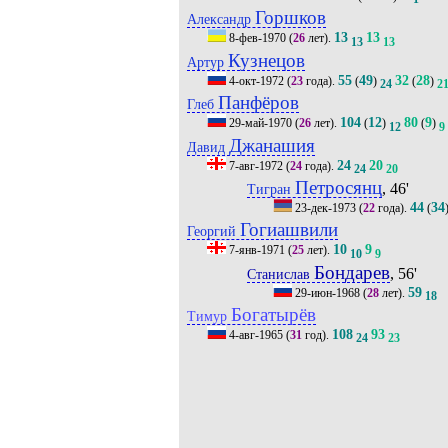
Горшков
Александр
13
13
8-фев-1970
(
26
лет).
13
13
Кузнецов
Артур
55
49
32
28
4-окт-1972
(
23
года).
(
)
(
)
24
2
Панфёров
Глеб
104
12
80
9
29-май-1970
(
26
лет).
(
)
(
)
12
9
Джанашия
Давид
24
20
7-авг-1972
(
24
года).
24
20
Петросянц
, 46'
Тигран
44
34
23-дек-1973
(
22
года).
(
Гогиашвили
Георгий
10
9
7-янв-1971
(
25
лет).
10
9
Бондарев
, 56'
Станислав
59
29-июн-1968
(
28
лет).
18
Богатырёв
Тимур
108
93
4-авг-1965
(
31
год).
24
23