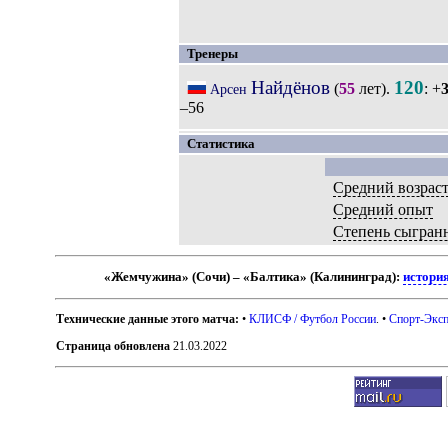
Тренеры
Найдёнов
120
(
55
лет).
: +
Арсен
–56
Статистика
Средний возрас
Средний опыт
Степень сыгран
«Жемчужина» (Сочи) – «Балтика» (Калининград):
история
Технические данные этого матча:
•
КЛИСФ / Футбол России
. •
Спорт-Эксп
Страница обновлена
21.03.2022