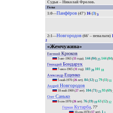
Судья – Николай Фролов.
Голы
Панфёров
1:0—
(47')
16
(
3
)
3
Новгородов
2:1—
(66' – пенальти)
2
«Жемчужина»
Крюков
Евгений
144
84
144
84
3-авг-1963
(
33
года).
(
)
(
)
25
Бондарук
Геннадий
103
101
7-июл-1965
(
31
год).
20
18
Ещенко
Александр
84
12
79
11
5-май-1970
(
26
лет).
(
)
(
)
12
11
Новгородов
Андрей
104
71
93
69
18-май-1969
(
27
лет).
(
)
(
)
23
Санько
Олег
76
19
63
12
6-сен-1970
(
26
лет).
(
)
(
)
19
12
Кутарба
, 77'
Герман
1
10-сен-1978
(
17
лет).
1