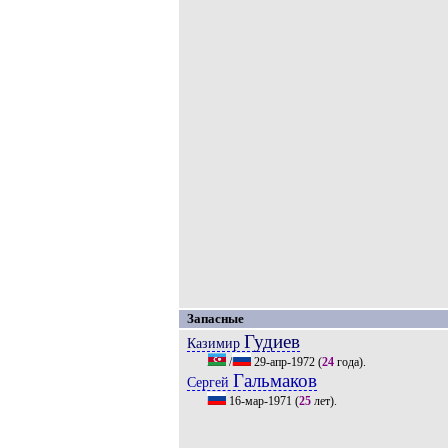
Запасные
Гудиев
Казимир
/
29-апр-1972
(
24
года).
Гальмаков
Сергей
16-мар-1971
(
25
лет).