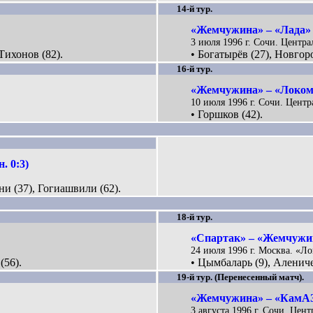
14-й тур.
«Жемчужина» – «Лада» 
3 июля 1996 г. Сочи. Центра
Тихонов (82).
• Богатырёв (27), Новгоро
16-й тур.
«Жемчужина» – «Локом
10 июля 1996 г. Сочи. Центр
• Горшков (42).
. 0:3)
ни (37), Гогиашвили (62).
18-й тур.
«Спартак» – «Жемчужин
24 июля 1996 г. Москва. «Ло
(56).
• Цымбаларь (9), Алениче
19-й тур. (Перенесенный матч).
«Жемчужина» – «КамАЗ»
3 августа 1996 г. Сочи. Цен