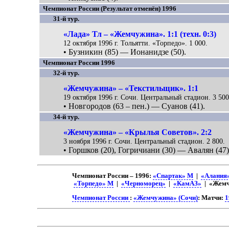
Чемпионат России (Результат отменён) 1996
31-й тур.
«Лада» Тл – «Жемчужина». 1:1 (техн. 0:3)
12 октября 1996 г. Тольятти. «Торпедо». 1 000.
• Бузникин (85) — Ионанидзе (50).
Чемпионат России 1996
32-й тур.
«Жемчужина» – «Текстильщик». 1:1
19 октября 1996 г. Сочи. Центральный стадион. 3 500
• Новгородов (63 – пен.) — Суанов (41).
34-й тур.
«Жемчужина» – «Крылья Советов». 2:2
3 ноября 1996 г. Сочи. Центральный стадион. 2 800.
• Горшков (20), Гогричиани (30) — Авалян (47)
Чемпионат России – 1996:
«Спартак» М
|
«Алания
«Торпедо» М
|
«Черноморец»
|
«КамАЗ»
| «Жемч
Чемпионат России
:
«Жемчужина» (Сочи)
: Матчи:
1