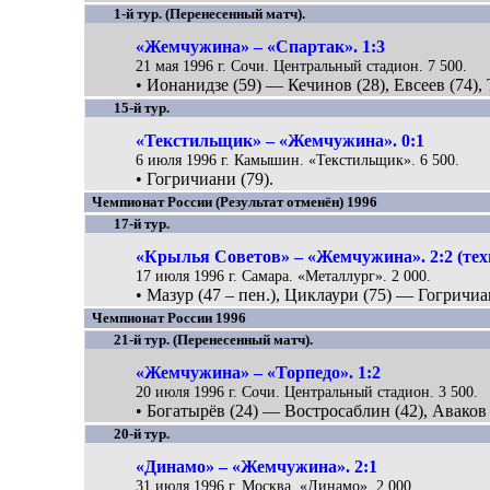
1-й тур. (Перенесенный матч).
«Жемчужина» – «Спартак». 1:3
21 мая 1996 г. Сочи. Центральный стадион. 7 500.
• Ионанидзе (59) — Кечинов (28), Евсеев (74), 
15-й тур.
«Текстильщик» – «Жемчужина». 0:1
6 июля 1996 г. Камышин. «Текстильщик». 6 500.
• Гогричиани (79).
Чемпионат России (Результат отменён) 1996
17-й тур.
«Крылья Советов» – «Жемчужина». 2:2 (техн
17 июля 1996 г. Самара. «Металлург». 2 000.
• Мазур (47 – пен.), Циклаури (75) — Гогричиа
Чемпионат России 1996
21-й тур. (Перенесенный матч).
«Жемчужина» – «Торпедо». 1:2
20 июля 1996 г. Сочи. Центральный стадион. 3 500.
• Богатырёв (24) — Востросаблин (42), Аваков 
20-й тур.
«Динамо» – «Жемчужина». 2:1
31 июля 1996 г. Москва. «Динамо». 2 000.