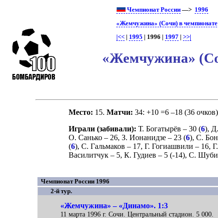
Чемпионат России
—>
1996
«Жемчужина» (Сочи) в чемпионате
|<<
|
1995
| 1996 |
1997
|
>>|
«Жемчужина» (Соч
Место:
15.
Матчи:
34: +10 =6 –18 (36 очков
Играли (забивали):
Т. Богатырёв
– 30 (
6
),
Д
О. Санько
– 26,
З. Ионанидзе
– 23 (
6
),
С. Бо
(
6
),
С. Гальмаков
– 17,
Г. Гогиашвили
– 16,
Г
Василитчук
– 5,
К. Гудиев
– 5 (
-14
),
С. Шуб
Чемпионат России 1996
2-й тур.
«Жемчужина» – «Динамо». 1:3
11 марта 1996 г. Сочи. Центральный стадион. 5 000.