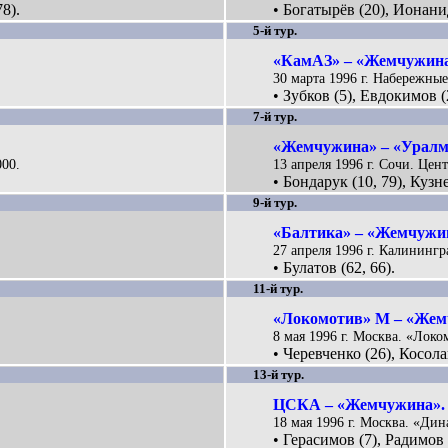
8).
• Богатырёв (20), Ионанид
5-й тур.
«КамАЗ» – «Жемчужина»
30 марта 1996 г. Набережны
• Зубков (5), Евдокимов (2
7-й тур.
«Жемчужина» – «Уралм
000.
13 апреля 1996 г. Сочи. Цен
• Бондарук (10, 79), Куз
9-й тур.
«Балтика» – «Жемчужин
27 апреля 1996 г. Калинингр
• Булатов (62, 66).
11-й тур.
«Локомотив» М – «Жемч
8 мая 1996 г. Москва. «Локо
• Черевченко (26), Косол
13-й тур.
ЦСКА – «Жемчужина». 
18 мая 1996 г. Москва. «Дин
• Герасимов (7), Радимов 