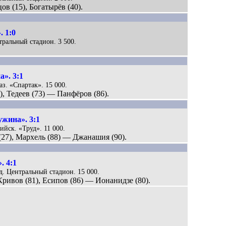
ов (15), Богатырёв (40).
 1:0
нтральный стадион. 3 500.
». 3:1
аз. «Спартак». 15 000.
), Тедеев (73) — Панфёров (86).
жина». 3:1
ийск. «Труд». 11 000.
 (27), Мархель (88) — Джанашия (90).
. 4:1
ад. Центральный стадион. 15 000.
 Кривов (81), Есипов (86) — Ионанидзе (80).