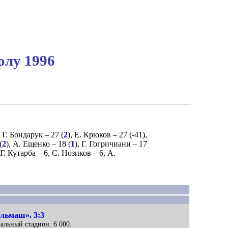
олу 1996
,
Г. Бондарук
– 27 (
2
),
Е. Крюков
– 27 (
-41
),
(
2
),
А. Ещенко
– 18 (
1
),
Г. Гогричиани
– 17
Г. Кутарба
– 6,
С. Нозиков
– 6,
А.
льмаш». 3:3
ральный стадион. 6 000.