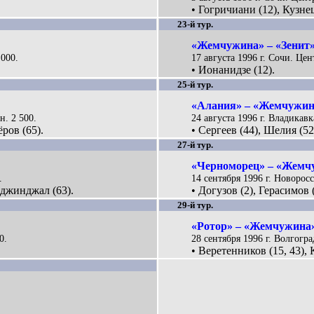
• Гогричиани (12), Кузнец
23-й тур.
«Жемчужина» – «Зенит».
 000.
17 августа 1996 г. Сочи. Це
• Ионанидзе (12).
25-й тур.
«Алания» – «Жемчужина
н. 2 500.
24 августа 1996 г. Владикавк
ров (65).
• Сергеев (44), Шелия (52
27-й тур.
«Черноморец» – «Жемчу
.
14 сентября 1996 г. Новоросс
Аджинджал (63).
• Догузов (2), Герасимов
29-й тур.
«Ротор» – «Жемчужина»
0.
28 сентября 1996 г. Волгогр
• Веретенников (15, 43),