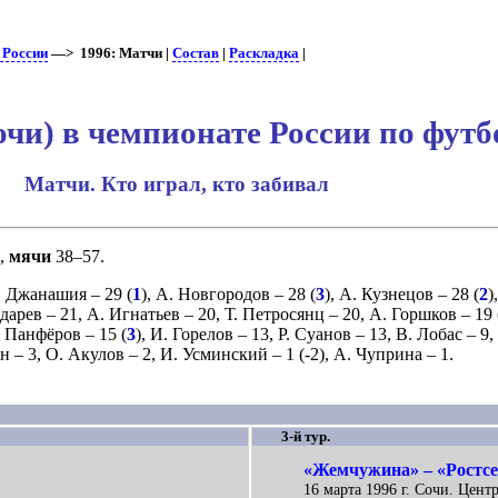
 России
—> 1996: Матчи |
Состав
|
Раскладка
|
и) в чемпионате России по футб
Матчи. Кто играл, кто забивал
),
мячи
38–57.
. Джанашия
– 29 (
1
),
А. Новгородов
– 28 (
3
),
А. Кузнецов
– 28 (
2
)
ндарев
– 21,
А. Игнатьев
– 20,
Т. Петросянц
– 20,
А. Горшков
– 19 
. Панфёров
– 15 (
3
),
И. Горелов
– 13,
Р. Суанов
– 13,
В. Лобас
– 9,
ин
– 3,
О. Акулов
– 2,
И. Усминский
– 1 (
-2
),
А. Чуприна
– 1.
3-й тур.
«Жемчужина» – «Ростсе
16 марта 1996 г. Сочи. Цент