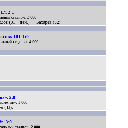
Тл. 2:1
льный стадион. 3 000.
дов (31 – пен.) — Бахарев (52).
отив» НН. 1:0
альный стадион. 4 000.
а». 2:0
комотив». 3 000.
в (33).
. 3:0
тральный стадион. 2 000.