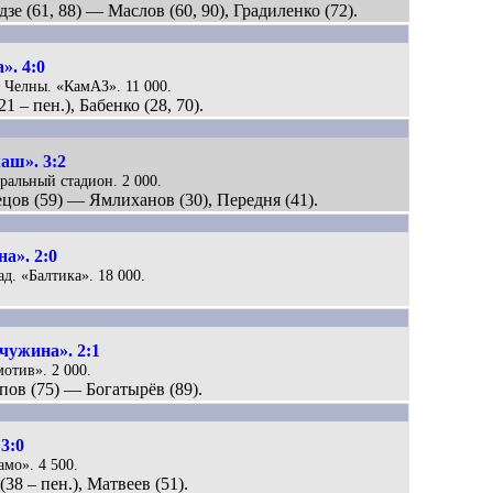
зе (61, 88) — Маслов (60, 90), Градиленко (72).
. 4:0
е Челны. «КамАЗ». 11 000.
1 – пен.), Бабенко (28, 70).
аш». 3:2
тральный стадион. 2 000.
нецов (59) — Ямлиханов (30), Передня (41).
а». 2:0
ад. «Балтика». 18 000.
ужина». 2:1
мотив». 2 000.
апов (75) — Богатырёв (89).
3:0
амо». 4 500.
(38 – пен.), Матвеев (51).