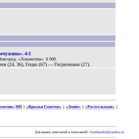
мчужина». 4:1
Новгород. «Локомотив». 6 000.
ев (24, 36), Гецко (67) — Гогричиани (27).
омотив» НН
|
«Крылья Советов»
|
«Зенит»
|
«Ростсельмаш»
|
Для ваших замечаний и пожеланий -
bombarder@yandex.ru