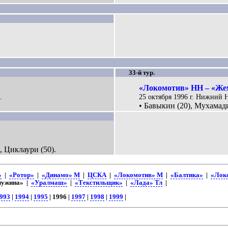
33-й тур.
«Локомотив» НН – «Же
.
25 октября 1996 г. Нижний 
• Бавыкин (20), Мухамади
, Циклаури (50).
»
|
«Ротор»
|
«Динамо» М
|
ЦСКА
|
«Локомотив» М
|
«Балтика»
|
«Лок
ужина» |
«Уралмаш»
|
«Текстильщик»
|
«Лада» Тл
|
993
|
1994
|
1995
| 1996 |
1997
|
1998
|
1999
|