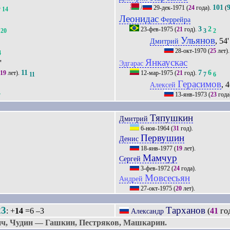
3
101
/
29-дек-1971
(
24
года).
(
14
Леонидас
Феррейра
3
2
23-фев-1975
(
21
год).
20
3
2
Ульянов
, 54'
Дмитрий
28-окт-1970
(
25
лет)
4
Янкаускас
'
Эдгарас
11
7
6
19
лет).
12-мар-1975
(
21
год).
11
7
6
Герасимов
, 4
Алексей
13-янв-1973
(
23
года
7
Тяпушкин
Дмитрий
6-ноя-1964
(
31
год).
Первушин
Денис
18-янв-1977
(
19
лет).
Мамчур
Сергей
3-фев-1972
(
24
года).
Мовсесьян
Андрей
27-окт-1975
(
20
лет).
23
Тарханов
: +
14
=6 –3
(
41
го
Александр
ч, Чудин — Гашкин, Пестряков, Машкарин.