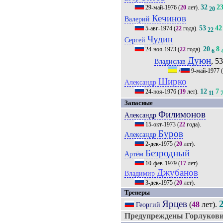
32
2
29-май-1976
(
20
лет).
20
Кечинов
Валерий
53
42
5-авг-1974
(
22
года).
22
Чудин
Сергей
20
8
24-ноя-1973
(
22
года).
6
Дуюн
, 53
Владислав
/
9-май-1977
(
Ширко
Александр
12
7
24-ноя-1976
(
19
лет).
11
Запасные
Филимонов
Александр
15-окт-1973
(
22
года).
Буров
Александр
2-дек-1975
(
20
лет).
Безродный
Артём
10-фев-1979
(
17
лет).
Джубанов
Владимир
3-дек-1975
(
20
лет).
Тренеры
Ярцев
(
48
лет).
Георгий
Предупреждены Горлукови