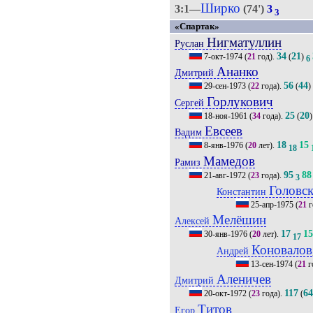
Ширко
3:1—
(74')
3
3
«Спартак»
Нигматуллин
Руслан
34
21
7-окт-1974
(
21
год).
(
)
6
Ананко
Дмитрий
56
44
29-сен-1973
(
22
года).
(
)
Горлукович
Сергей
25
20
18-ноя-1961
(
34
года).
(
)
Евсеев
Вадим
18
15
8-янв-1976
(
20
лет).
18
Мамедов
Рамиз
95
88
21-авг-1972
(
23
года).
3
Головс
Константин
25-апр-1975
(
21
г
Мелёшин
Алексей
17
1
30-янв-1976
(
20
лет).
17
Коновалов
Андрей
13-сен-1974
(
21
г
Аленичев
Дмитрий
117
6
20-окт-1972
(
23
года).
(
Титов
Егор