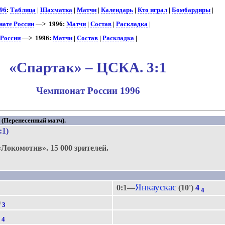
96
:
Таблица
|
Шахматка
|
Матчи
|
Календарь
|
Кто играл
|
Бомбардиры
|
нате России
—> 1996:
Матчи
|
Состав
|
Раскладка
|
 России
—> 1996:
Матчи
|
Состав
|
Раскладка
|
«Спартак» – ЦСКА. 3:1
Чемпионат России 1996
. (Перенесенный матч).
:1)
«Локомотив».
15 000 зрителей.
Янкаускас
0:1—
(10')
4
4
)
3
)
4