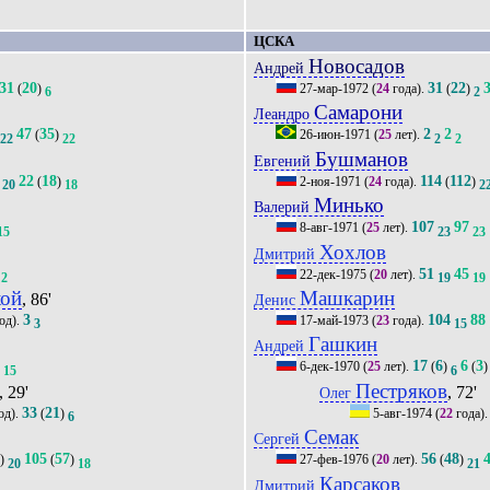
ЦСКА
Новосадов
Андрей
31
20
31
22
(
)
27-мар-1972
(
24
года).
(
)
6
2
Самарони
Леандро
47
35
2
2
(
)
26-июн-1971
(
25
лет).
22
22
2
2
Бушманов
Евгений
22
18
114
112
(
)
2-ноя-1971
(
24
года).
(
)
20
18
2
Минько
Валерий
107
97
8-авг-1971
(
25
лет).
15
23
23
Хохлов
Дмитрий
51
45
22-дек-1975
(
20
лет).
2
19
19
кой
Машкарин
, 86'
Денис
3
104
88
од).
17-май-1973
(
23
года).
3
15
Гашкин
Андрей
5
17
6
6
3
6-дек-1970
(
25
лет).
(
)
(
)
15
6
Пестряков
, 29'
, 72'
Олег
33
21
од).
(
)
5-авг-1974
(
22
года)
6
Семак
Сергей
4
105
57
56
48
)
(
)
27-фев-1976
(
20
лет).
(
)
20
18
21
Карсаков
Дмитрий