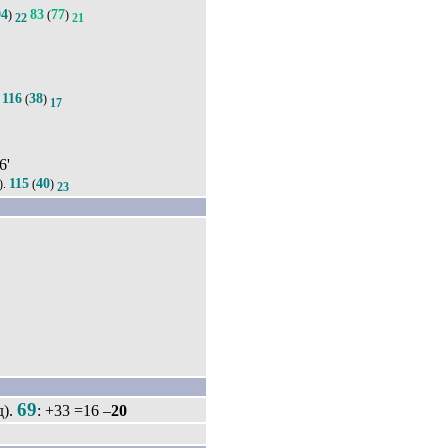
94
83
77
)
(
)
22
21
116
38
.
(
)
17
6'
115
40
).
(
)
23
69
д).
: +33 =16 –
20