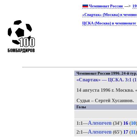
Чемпионат России
—>
19
«Спартак» (Москва) в чемпио
ЦСКА (Москва) в чемпионате
Чемпионат России 1996. 24-й тур
«Спартак»
—
ЦСКА
. 3:1 (1
14 августа 1996 г.
Москва.
Судья – Сергей Хусаинов.
Голы
Аленичев
1:1—
(34')
16
(
10
Аленичев
2:1—
(65')
17
(
11