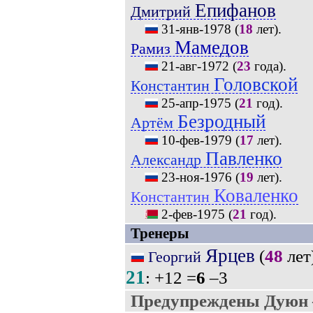
Епифанов
Дмитрий
31-янв-1978
(
18
лет).
Мамедов
Рамиз
21-авг-1972
(
23
года).
Головской
Константин
25-апр-1975
(
21
год).
Безродный
Артём
10-фев-1979
(
17
лет).
Павленко
Александр
23-ноя-1976
(
19
лет).
Коваленко
Константин
2-фев-1975
(
21
год).
Тренеры
Ярцев
(
48
лет)
Георгий
21
: +12 =
6
–3
Предупреждены Дуюн 