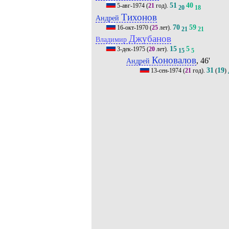
51
40
5-авг-1974
(
21
год).
20
18
Тихонов
Андрей
70
59
16-окт-1970
(
25
лет).
21
21
Джубанов
Владимир
15
5
3-дек-1975
(
20
лет).
15
5
Коновалов
, 46'
Андрей
31
19
13-сен-1974
(
21
год).
(
)