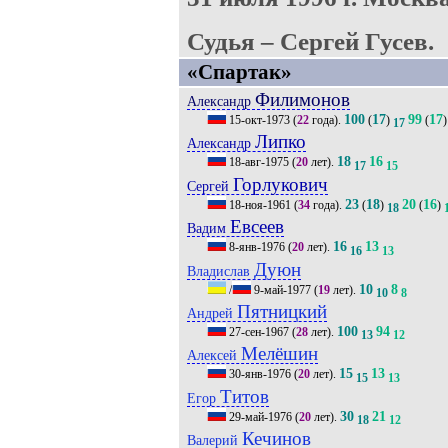
Судья – Сергей Гусев.
«Спартак»
Филимонов
Александр
100
17
99
17
15-окт-1973
(
22
года).
(
)
(
)
17
Липко
Александр
18
16
18-авг-1975
(
20
лет).
17
15
Горлукович
Сергей
23
18
20
16
18-ноя-1961
(
34
года).
(
)
(
)
18
Евсеев
Вадим
16
13
8-янв-1976
(
20
лет).
16
13
Дуюн
Владислав
10
8
/
9-май-1977
(
19
лет).
10
8
Пятницкий
Андрей
100
94
27-сен-1967
(
28
лет).
13
12
Мелёшин
Алексей
15
13
30-янв-1976
(
20
лет).
15
13
Титов
Егор
30
21
29-май-1976
(
20
лет).
18
12
Кечинов
Валерий