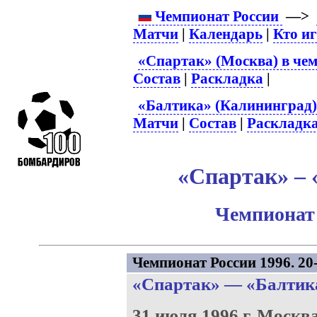
Чемпионат России
—>
Матчи
|
Календарь
|
Кто и
«Спартак» (Москва) в чем
Состав
|
Раскладка
|
«Балтика» (Калининград)
Матчи
|
Состав
|
Раскладк
«Спартак» – 
Чемпионат 
Чемпионат России 1996. 20-
«Спартак»
—
«Балтик
31 июля 1996 г.
Москв