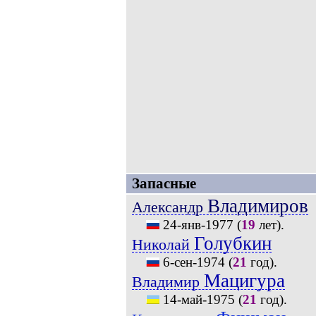
Запасные
Владимиров
Александр
24-янв-1977
(
19
лет).
Голубкин
Николай
6-сен-1974
(
21
год).
Мацигура
Владимир
14-май-1975
(
21
год).