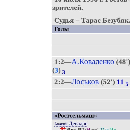
зрителей.
Судья – Тарас Безубяк
Голы
А.Коваленко
1:2—
(48'
(
3
)
3
Лоськов
2:2—
(52')
11
5
«Ростсельмаш»
Девадзе
Акакий
32
31
28-ноя-1971
(
24
года).