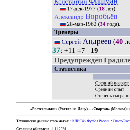
Фишман
Константин
17-дек-1977
(
18
лет).
Воробьёв
Александр
28-мар-1962
(
34
года).
Тренеры
Андреев
(
40
ле
Сергей
37
: +11 =7 –
19
Предупреждён Градиле
Статистика
Средний возраст
Средний опыт
Степень сыгранн
«Ростсельмаш» (Ростов-на-Дону) – «Спартак» (Москва):
Технические данные этого матча:
•
КЛИСФ / Футбол России
. •
Спорт-Эксп
Страница обновлена
11.11.2024