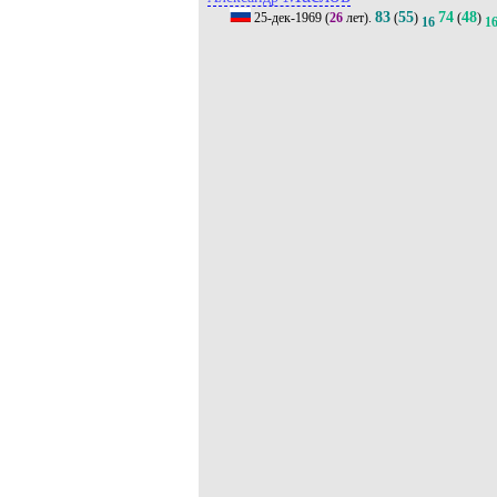
83
55
74
48
25-дек-1969
(
26
лет).
(
)
(
)
16
1