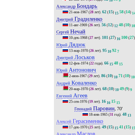
10
9
Бондарь
Александр
62
15
58
14
21-ноя-1967
(
28
лет).
(
)
(
)
15
1
Градиленко
Дмитрий
56
12
48
10
11-авг-1969
(
26
лет).
(
)
(
)
12
10
Нечай
Сергей
101
27
100
27
10-дек-1968
(
27
лет).
(
)
(
)
16
Дядюк
Юрий
95
92
13-мар-1970
(
26
лет).
10
7
Лоськов
Дмитрий
66
48
12-фев-1974
(
22
года).
15
15
Антонович
Юрий
86
10
71
10
2-июн-1967
(
29
лет).
(
)
(
)
10
10
Коваленко
Андрей
68
10
49
9
20-мар-1970
(
26
лет).
(
)
(
)
10
9
Агеев
Евгений
16
15
25-сен-1976
(
19
лет).
16
15
Паровин
, 70'
Геннадий
48
18-янв-1965
(
31
год).
13
Герасименко
Алексей
49
15
41
15
17-дек-1970
(
25
лет).
(
)
(
)
15
1
Маслов
Александр