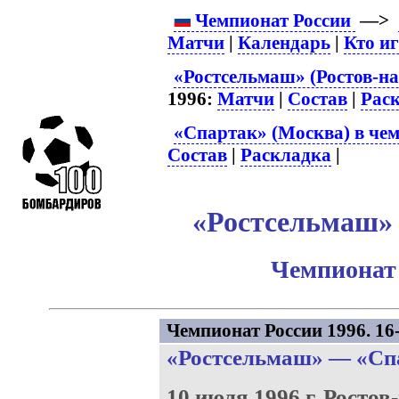
Чемпионат России
—>
Матчи
|
Календарь
|
Кто и
«Ростсельмаш» (Ростов-на
1996:
Матчи
|
Состав
|
Рас
«Спартак» (Москва) в чем
Состав
|
Раскладка
|
«Ростсельмаш» 
Чемпионат 
Чемпионат России 1996. 16-
«Ростсельмаш»
—
«Сп
10 июля 1996 г.
Ростов