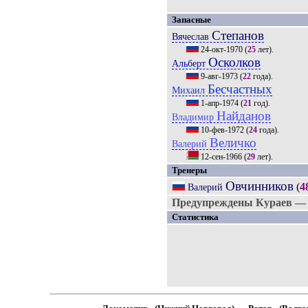
Запасные
Степанов
Вячеслав
24-окт-1970
(
25
лет).
Осколков
Альберт
9-авг-1973
(
22
года).
Бесчастных
Михаил
1-апр-1974
(
21
год).
Найданов
Владимир
10-фев-1972
(
24
года).
Величко
Валерий
12-сен-1966
(
29
лет).
Тренеры
Овчинников
(
4
Валерий
Предупреждены Кураев —
Статистика