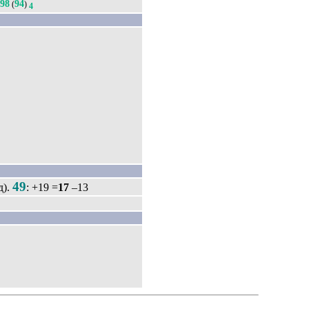
98
94
(
)
4
49
д).
: +19 =
17
–13