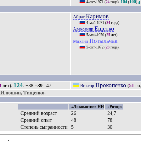
104
100
4-окт-1971
(
24
года).
(
)
4
Каримов
Айрат
4-май-1971
(
24
года).
Ещенко
Александр
5-май-1970
(
25
лет).
Потыльчак
Михаил
5-окт-1972
(
23
года).
124
Прокопенко
8
лет).
: +38 =
39
–47
(
51
го
Виктор
 Илюшин, Тищенко.
«Локомотив» НН
«Ротор»
Средний возраст
26
24,7
Средний опыт
48
78
Степень сыгранности
5
30