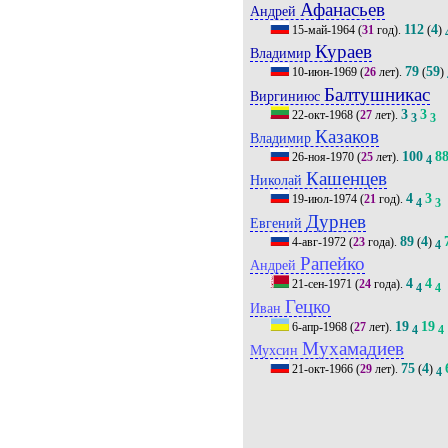
Афанасьев
Андрей
112
4
15-май-1964
(
31
год).
(
)
Кураев
Владимир
79
59
10-июн-1969
(
26
лет).
(
)
Балтушникас
Виргиниюс
3
3
22-окт-1968
(
27
лет).
3
3
Казаков
Владимир
100
8
26-ноя-1970
(
25
лет).
4
Кашенцев
Николай
4
3
19-июл-1974
(
21
год).
4
3
Дурнев
Евгений
89
4
4-авг-1972
(
23
года).
(
)
4
Рапейко
Андрей
4
4
21-сен-1971
(
24
года).
4
4
Гецко
Иван
19
19
6-апр-1968
(
27
лет).
4
4
Мухамадиев
Мухсин
75
4
21-окт-1966
(
29
лет).
(
)
4