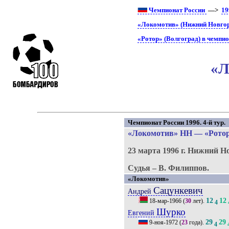
Чемпионат России
—>
19
«Локомотив» (Нижний Новгор
«Ротор» (Волгоград) в чемпио
«Л
Чемпионат России 1996. 4-й тур.
«Локомотив» НН
—
«Рото
23 марта 1996 г.
Нижний Но
Судья – В. Филиппов.
«Локомотив»
Сацункевич
Андрей
12
12
18-мар-1966
(
30
лет).
4
Шурко
Евгений
29
29
9-ноя-1972
(
23
года).
4