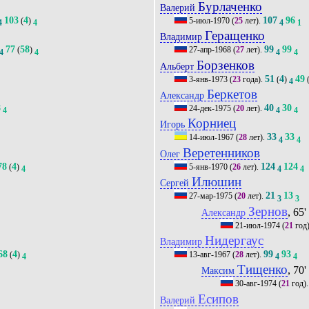
Бурлаченко
Валерий
103
4
107
96
(
)
5-июл-1970
(
25
лет).
4
4
4
1
Геращенко
Владимир
77
58
99
99
(
)
27-апр-1968
(
27
лет).
4
4
4
4
Борзенков
Альберт
51
4
49
3-янв-1973
(
23
года).
(
)
4
Беркетов
Александр
8
40
30
24-дек-1975
(
20
лет).
4
4
4
Корниец
Игорь
33
33
14-июл-1967
(
28
лет).
4
4
Веретенников
Олег
78
4
124
124
(
)
5-янв-1970
(
26
лет).
4
4
4
Илюшин
Сергей
21
13
27-мар-1975
(
20
лет).
3
3
Зернов
, 65'
Александр
21-июл-1974
(
21
год
Нидергаус
Владимир
68
4
99
93
(
)
13-авг-1967
(
28
лет).
4
4
4
Тищенко
, 70'
Максим
30-авг-1974
(
21
год)
Есипов
Валерий