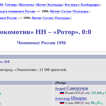
96
:
Таблица
|
Шахматка
|
Матчи
|
Календарь
|
Кто играл
|
Бомбардиры
|
од) в чемпионате России
—> 1996:
Матчи
|
Состав
|
Раскладка
|
нате России
—> 1996:
Матчи
|
Состав
|
Раскладка
|
окомотив» НН – «Ротор». 0:0
Чемпионат России 1996
р»
. 0:0
вгород.
«Локомотив».
13 500 зрителей.
«Ротор»
Саморуков
Андрей
121
64
30-май-1970
(
25
лет).
(
)
4
4
Шмарко
Александр
86
85
12-мар-1969
(
27
лет).
4
4
4