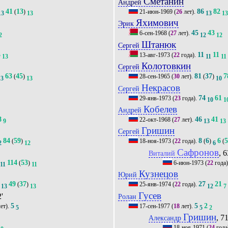
Сметанин
Андрей
41
13
86
82
(
)
21-июн-1969
(
26
лет).
13
13
13
1
Яхимович
Эрик
45
43
6-сен-1968
(
27
лет).
2
12
12
Штанюк
Сергей
3
11
11
13-авг-1973
(
22
года).
13
11
11
Колотовкин
Сергей
63
45
81
37
7
(
)
28-сен-1965
(
30
лет).
(
)
13
13
10
Некрасов
Сергей
74
61
29-янв-1973
(
23
года).
10
1
Кобелев
Андрей
8
46
41
22-окт-1968
(
27
лет).
9
13
13
Гришин
Сергей
84
59
8
6
6
(
)
18-ноя-1973
(
22
года).
(
)
(
2
12
6
Сафронов
, 6
Виталий
114
53
(
)
6-июн-1973
(
22
года)
11
11
Кузнецов
Юрий
49
37
27
21
(
)
25-янв-1974
(
22
года).
13
13
12
7
Гусев
2'
Ролан
5
5
2
ет).
17-сен-1977
(
18
лет).
5
5
2
Гришин
, 71
Александр
18-ноя-1971
(
24
года