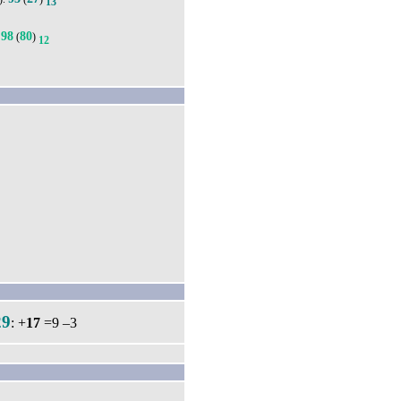
13
98
80
(
)
12
29
: +
17
=9 –3