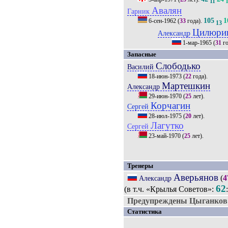
11
Авалян
Гарник
105
1
6-сен-1962
(
33
года).
13
Цилюри
Александр
1-мар-1965
(
31
го
Запасные
Слободько
Василий
18-июн-1973
(
22
года).
Мартешкин
Александр
29-июн-1970
(
25
лет).
Корчагин
Сергей
28-июл-1975
(
20
лет).
Лагутко
Сергей
23-май-1970
(
25
лет).
Тренеры
Аверьянов
(
4
Александр
62
(в т.ч. «Крылья Советов»:
Предупреждены Цыганков
Статистика