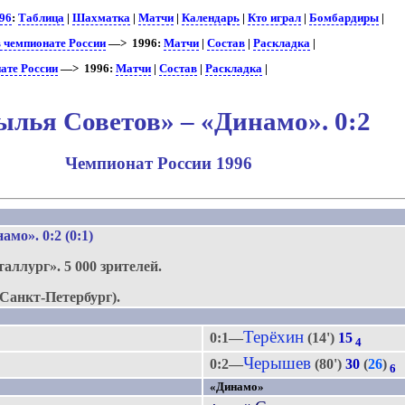
96
:
Таблица
|
Шахматка
|
Матчи
|
Календарь
|
Кто играл
|
Бомбардиры
|
 чемпионате России
—> 1996:
Матчи
|
Состав
|
Раскладка
|
ате России
—> 1996:
Матчи
|
Состав
|
Раскладка
|
лья Советов» – «Динамо». 0:2
Чемпионат России 1996
.
намо»
. 0:2 (0:1)
таллург».
5 000 зрителей.
Санкт-Петербург).
Терёхин
0:1—
(14')
15
4
Черышев
0:2—
(80')
30
(
26
)
6
«Динамо»