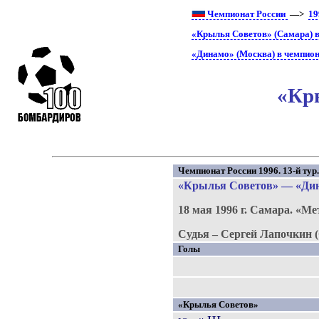
Чемпионат России
—>
19
«Крылья Советов» (Самара) в
«Динамо» (Москва) в чемпион
«Кры
Чемпионат России 1996. 13-й тур
«Крылья Советов»
—
«Ди
18 мая 1996 г.
Самара.
«Ме
Судья – Сергей Лапочкин (
Голы
«Крылья Советов»