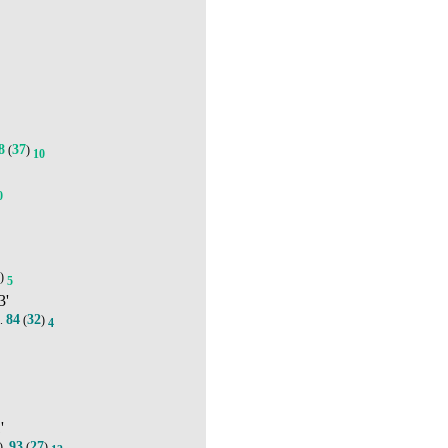
3
8
37
(
)
10
0
5
)
5
3'
84
32
.
(
)
4
'
93
27
).
(
)