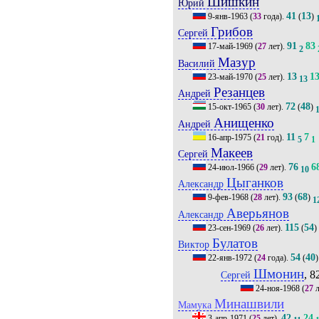
Шишкин
Юрий
41
13
9-янв-1963
(
33
года).
(
)
Грибов
Сергей
91
83
17-май-1969
(
27
лет).
2
Мазур
Василий
13
1
23-май-1970
(
25
лет).
13
Резанцев
Андрей
72
48
15-окт-1965
(
30
лет).
(
)
Анищенко
Андрей
11
7
16-апр-1975
(
21
год).
5
1
Макеев
Сергей
76
6
24-июл-1966
(
29
лет).
10
Цыганков
Александр
93
68
9-фев-1968
(
28
лет).
(
)
1
Аверьянов
Александр
115
54
23-сен-1969
(
26
лет).
(
)
Булатов
Виктор
54
40
22-янв-1972
(
24
года).
(
)
Шмонин
, 8
Сергей
24-ноя-1968
(
27
л
Минашвили
Мамука
42
24
3-апр-1971
(
25
лет).