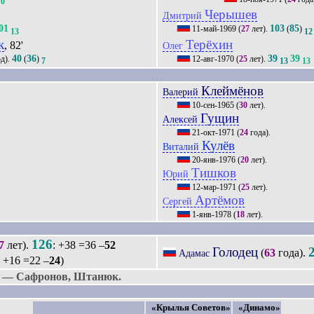
10
Черышев
Дмитрий
01
103
85
11-май-1969
(
27
лет).
(
)
13
12
к
Терёхин
, 82'
Олег
40
36
39
39
д).
(
)
12-авг-1970
(
25
лет).
7
13
13
Клеймёнов
Валерий
10-сен-1965
(
30
лет).
Гущин
Алексей
21-окт-1971
(
24
года).
Кулёв
Виталий
20-янв-1976
(
20
лет).
Тишков
Юрий
12-мар-1971
(
25
лет).
Артёмов
Сергей
1-янв-1978
(
18
лет).
126
7
лет).
: +38 =36 –
52
Голодец
(
63
года).
Адамас
: +16 =22 –
24
)
 — Сафронов, Штанюк.
«Крылья Советов»
«Динамо»