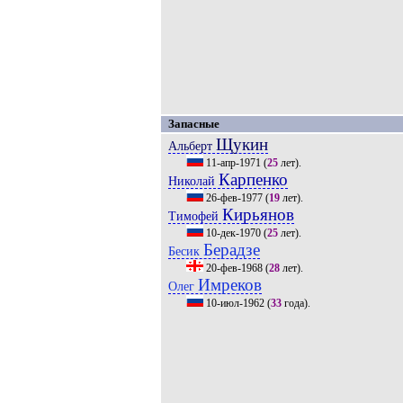
Запасные
Щукин
Альберт
11-апр-1971
(
25
лет).
Карпенко
Николай
26-фев-1977
(
19
лет).
Кирьянов
Тимофей
10-дек-1970
(
25
лет).
Берадзе
Бесик
20-фев-1968
(
28
лет).
Имреков
Олег
10-июл-1962
(
33
года).