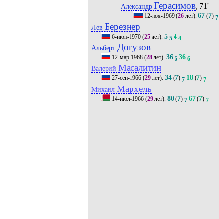
Герасимов
, 71'
Александр
67
7
12-ноя-1969
(
26
лет).
(
)
7
Березнер
Лев
5
4
6-июн-1970
(
25
лет).
5
4
Догузов
Альберт
36
36
12-мар-1968
(
28
лет).
6
6
Масалитин
Валерий
34
7
18
7
27-сен-1966
(
29
лет).
(
)
(
)
7
7
Мархель
Михаил
80
7
67
7
14-июл-1966
(
29
лет).
(
)
(
)
7
7