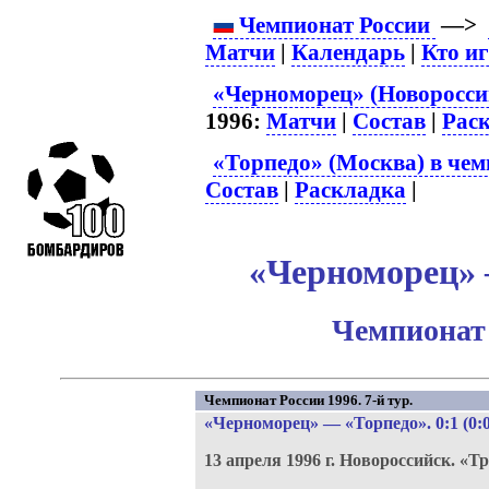
Чемпионат России
—>
Матчи
|
Календарь
|
Кто и
«Черноморец» (Новороссий
1996:
Матчи
|
Состав
|
Рас
«Торпедо» (Москва) в чем
Состав
|
Раскладка
|
«Черноморец» –
Чемпионат 
Чемпионат России 1996. 7-й тур.
«Черноморец»
—
«Торпедо»
. 0:1 (0:
13 апреля 1996 г.
Новороссийск.
«Тр