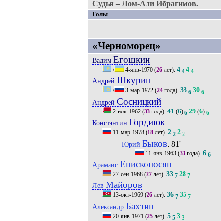
Судья – Лом-Али Ибрагимов.
Голы
«Черноморец»
Егошкин
Вадим
4
4
/
4-янв-1970
(
26
лет).
4
4
Шкурин
Андрей
33
30
/
3-мар-1972
(
24
года).
6
6
Сосницкий
Андрей
41
6
29
6
2-ноя-1962
(
33
года).
(
)
(
)
6
6
Гордиюк
Константин
2
2
11-мар-1978
(
18
лет).
2
2
Быков
, 81'
Юрий
6
11-янв-1963
(
33
года).
6
Епископосян
Арамаис
33
28
27-сен-1968
(
27
лет).
7
7
Майоров
Лев
36
35
13-окт-1969
(
26
лет).
7
7
Бахтин
Александр
5
3
20-янв-1971
(
25
лет).
5
3