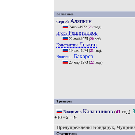
Запасные
Аляпкин
Сергей
7-июн-1972
(
23
года).
Решетников
Игорь
22-май-1975
(
20
лет).
Лыжин
Константин
19-фев-1974
(
21
год).
Бахарев
Вячеслав
23-мар-1973
(
22
года).
Тренеры
Калашников
(
41
год).
Владимир
+
10
=6 –19
Предупреждены Бондарук, Чуприна
Статистика