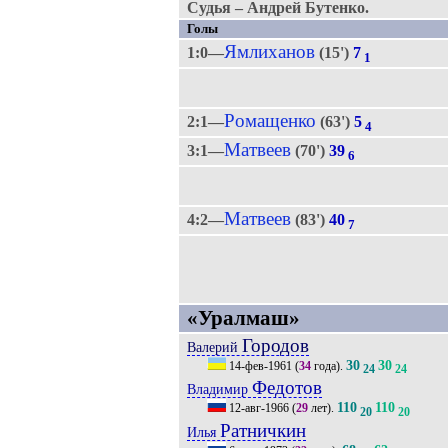
Судья – Андрей Бутенко.
Голы
Ямлиханов
1:0—
(15')
7
1
Ромащенко
2:1—
(63')
5
4
Матвеев
3:1—
(70')
39
6
Матвеев
4:2—
(83')
40
7
«Уралмаш»
Городов
Валерий
30
30
14-фев-1961
(
34
года).
24
24
Федотов
Владимир
110
110
12-авг-1966
(
29
лет).
20
20
Ратничкин
Илья