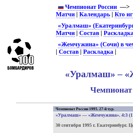
Чемпионат России
—>
Матчи
|
Календарь
|
Кто и
«Уралмаш» (Екатеринбург
Матчи
|
Состав
|
Раскладк
«Жемчужина» (Сочи) в че
|
Состав
|
Раскладка
|
«Уралмаш» – «
Чемпионат 
Чемпионат России 1995. 27-й тур.
«Уралмаш»
—
«Жемчужина»
. 4:3 (1
30 сентября 1995 г.
Екатеринбург.
Ц