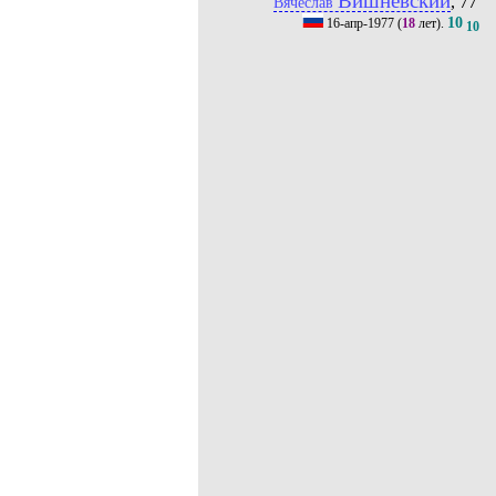
Вишневский
, 77'
Вячеслав
10
16-апр-1977
(
18
лет).
10