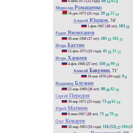
68
62
6-июн-1973
(
22
года).
14
8
Ромащенко
Мирослав
29
21
16-дек-1973
(
21
год).
18
14
Юшков
, 74'
Алексей
103
1-фев-1967
(
28
лет).
23
Ямлиханов
Радик
105
102
30-янв-1968
(
27
лет).
21
21
Бахтин
Игорь
41
31
12-фев-1973
(
22
года).
25
25
Ханкеев
Игорь
110
99
4-фев-1968
(
27
лет).
24
24
Бакунин
, 71'
Алексей
9
18-ноя-1970
(
24
года).
9
Блужин
Владимир
98
82
22-мар-1969
(
26
лет).
26
26
Передня
Сергей
73
61
30-апр-1972
(
23
года).
19
14
Матвеев
Юрий
71
70
8-июн-1967
(
28
лет).
19
19
Кокарев
Олег
116
53
104
4
30-мар-1963
(
32
года).
(
)
(
27