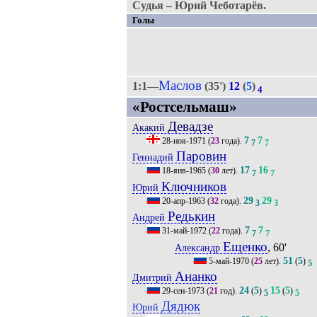
Судья – Юрий Чеботарёв.
Голы
Маслов
1:1—
(35')
12
(
5
)
4
«Ростсельмаш»
Девадзе
Акакий
7
7
28-ноя-1971
(
23
года).
7
7
Паровин
Геннадий
17
16
18-янв-1965
(
30
лет).
7
7
Ключников
Юрий
29
29
20-апр-1963
(
32
года).
3
3
Редькин
Андрей
7
7
31-май-1972
(
22
года).
7
7
Ещенко
, 60'
Александр
51
5
5-май-1970
(
25
лет).
(
)
5
Ананко
Дмитрий
24
5
15
5
29-сен-1973
(
21
год).
(
)
(
)
5
5
Дядюк
Юрий