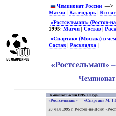
Чемпионат России
—>
Матчи
|
Календарь
|
Кто и
«Ростсельмаш» (Ростов-на
1995:
Матчи
|
Состав
|
Рас
«Спартак» (Москва) в чем
Состав
|
Раскладка
|
«Ростсельмаш» –
Чемпионат 
Чемпионат России 1995. 7-й тур.
«Ростсельмаш»
—
«Спартак» М
. 1:
20 мая 1995 г.
Ростов-на-Дону.
«Рос