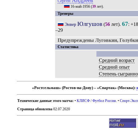
Андреев
Сергей
16-май-1956
(
39
лет).
Тренеры
Юлгушов
67
(
56
лет).
: +1
Энвер
–29
Предупреждены Луговкин, Голубки
Статистика
Средний возраст
Средний опыт
Степень сыгранно
«Ростсельмаш» (Ростов-на-Дону) – «Спартак» (Москва):
Технические данные этого матча:
•
КЛИСФ / Футбол России
. •
Спорт-Эксп
Страница обновлена
02.07.2020