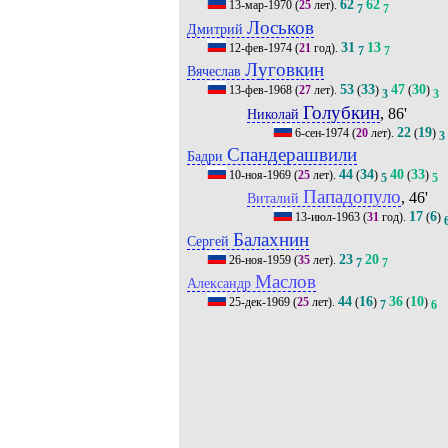
62
62
13-мар-1970
(
25
лет).
7
7
Лоськов
Дмитрий
31
13
12-фев-1974
(
21
год).
7
7
Луговкин
Вячеслав
53
33
47
30
13-фев-1968
(
27
лет).
(
)
(
)
3
3
Голубкин
, 86'
Николай
22
19
6-сен-1974
(
20
лет).
(
)
3
Спандерашвили
Бадри
44
34
40
33
10-ноя-1969
(
25
лет).
(
)
(
)
5
5
Пападопуло
, 46'
Виталий
17
6
13-июл-1963
(
31
год).
(
)
Балахнин
Сергей
23
20
26-ноя-1959
(
35
лет).
7
7
Маслов
Александр
44
16
36
10
25-дек-1969
(
25
лет).
(
)
(
)
7
6