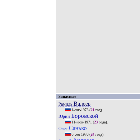
Запасные
Валеев
Рамиль
1-авг-1973
(
21
год).
Боровской
Юрий
11-июн-1971
(
23
года).
Санько
Олег
6-сен-1970
(
24
года).