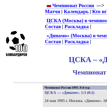
Чемпионат России
—>
Матчи
|
Календарь
|
Кто и
ЦСКА (Москва) в чемпион
Состав
|
Раскладка
|
«Динамо» (Москва) в чем
Состав
|
Раскладка
|
ЦСКА – «Д
Чемпионат 
Чемпионат России 1995. 8-й тур.
ЦСКА
—
«Динамо»
. 1:3 (0:2)
24 мая 1995 г.
Москва.
«Динамо».
10