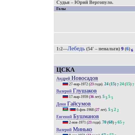
Судья – Юрий Вергопуло.
Голы
Лебедь
1:2—
(54' – пенальти)
9
(
6
)
6
ЦСКА
Новосадов
Андрей
24
15
24
15
27-мар-1972
(
23
года).
(
)
(
)
7
7
Глушаков
Валерий
5
5
17-мар-1959
(
36
лет).
5
5
Гайсумов
Дени
5
2
/
6-фев-1968
(
27
лет).
5
2
Бушманов
Евгений
70
68
65
2-ноя-1971
(
23
года).
(
)
7
7
Минько
Валерий
67
57