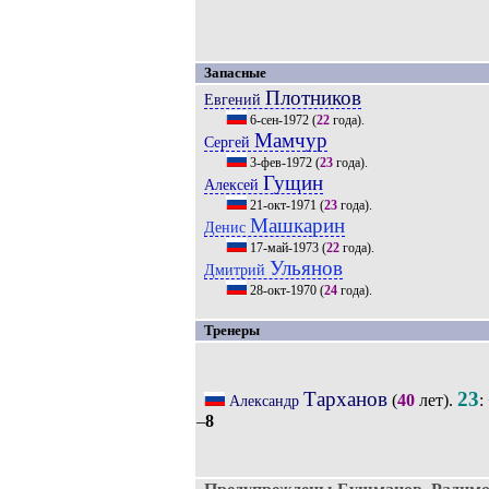
Запасные
Плотников
Евгений
6-сен-1972
(
22
года).
Мамчур
Сергей
3-фев-1972
(
23
года).
Гущин
Алексей
21-окт-1971
(
23
года).
Машкарин
Денис
17-май-1973
(
22
года).
Ульянов
Дмитрий
28-окт-1970
(
24
года).
Тренеры
Тарханов
23
(
40
лет).
:
Александр
–
8