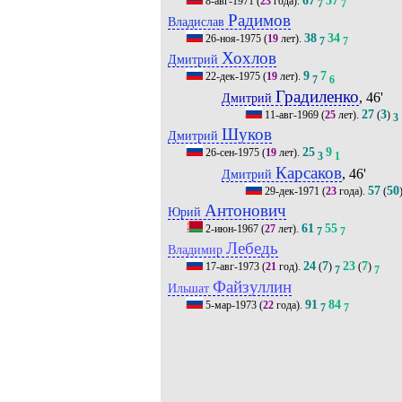
8-авг-1971
(
23
года).
7
7
Радимов
Владислав
38
34
26-ноя-1975
(
19
лет).
7
7
Хохлов
Дмитрий
9
7
22-дек-1975
(
19
лет).
7
6
Градиленко
, 46'
Дмитрий
27
3
11-авг-1969
(
25
лет).
(
)
3
Шуков
Дмитрий
25
9
26-сен-1975
(
19
лет).
3
1
Карсаков
, 46'
Дмитрий
57
50
29-дек-1971
(
23
года).
(
Антонович
Юрий
61
55
2-июн-1967
(
27
лет).
7
7
Лебедь
Владимир
24
7
23
7
17-авг-1973
(
21
год).
(
)
(
)
7
7
Файзуллин
Ильшат
91
84
5-мар-1973
(
22
года).
7
7